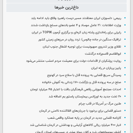
داغ‌ترین خبرها
ربیعی: دلسوزان ایران معتقدند مسیر درست راهبرد وفاق باید ادامه یابد
وزارت اطلاعات: ۲۱ عامل موساد و ۴ عضو باندهای مسلح بازداشت شدند
رایزنی برای راه‌اندازی رشته زبان کره‌ای و برگزاری آزمون TOPIK در ایران
ترافیک سنگین در جاده چالوس/ تردد روان در مرزهای زمینی کشور
تقلای وزیر تندروی صهیونیست برای توجیه اشغال جنوب لبنان
ابوالقاسم قاسم‌زاده درگذشت
روایت پزشکیان از اقدامات دولت برای معیشت مردم امشب منتشر می‌شود
پاییز پرباران در راه ایران
رسیدگی سریع قضایی به پرونده قتل با سلاح سرد در کهنوج
صلح در سه پرونده قتل و بازگشت ۱۷۰ زندانی به آغوش خانواده
احداث مجتمع آموزشی رفاهی فرهنگیان بافت با اعتبار ۴۵ میلیارد تومان
۲۰ تخت جدید به اورژانس بیمارستان پاستور بم اضافه شد
طنین مرگ بر آمریکا در قلب چرام
دستور قضایی برای برخورد با جریان‌های القاکننده ناامنی در کرمان
کارنامه قضایی جدید در کرمان بر پایه عملکرد واقعی شعب
انبار ۴۰۰ میلیارد ریالی کالاهای آرایشی و بهداشتی در کرمان شناسایی شد
کشف محموله‌های خرد و کلان مواد مخدر در مسیرهای استان کرمان