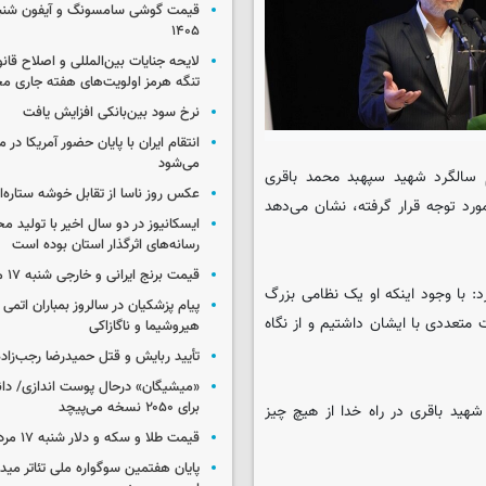
۱۴۰۵
لایحه جنایات بین‌المللی و اصلاح قان
تنگه هرمز اولویت‌های هفته جاری 
نرخ سود بین‌بانکی افزایش یافت
انتقام ایران با پایان حضور آمریکا در
می‌شود
 سالگرد شهید سپهبد محمد باقری
عکس روز ناسا از تقابل خوشه ستاره‌ای 
رد توجه قرار گرفته، نشان می‌دهد
ایسکانیوز در دو سال اخیر با تولید مح
رسانه‌های اثرگذار استان بوده است
قیمت برنج ایرانی و خارجی شنبه ۱۷ مرداد ۱۴۰۵
: با وجود اینکه او یک نظامی بزرگ
پیام پزشکیان در سالروز بمباران اتمی 
 متعددی با ایشان داشتیم و از نگاه
هیروشیما و ناگازاکی
تأیید ربایش و قتل حمیدرضا رجب‌زاده
«میشیگان» درحال پوست اندازی/ دا
برای ۲۰۵۰ نسخه می‌پیچد
هید باقری در راه خدا از هیچ چیز
قیمت طلا و سکه و دلار شنبه ۱۷ مرداد ۱۴۰۵
پایان هفتمین سوگواره ملی تئاتر میدا