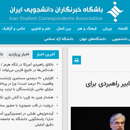
اقتصاد
ورزش
فرهنگ و هنر
بین الملل
علم و فناوری
عکس و گرافیک
 دانشجویی
دانشگاه‌های جهان
دانشگاه آزاد اسلامی
آخرین اخبار
اخبار پربازدید
دا
باتلاق راهبردی آمریکا در تنگه هرمز /
نفت‌کش‌ها در خلیج فارس می‌تواند ک
افزایش ۶۰ درصدی مستمری‌ بازنش
بیر راهبردی برای
واقعیت ۳۰ درصد است/ چرا در پ
مزایای جانبی بازنشستگان با تردید بر
هشدار چین به ژاپن: با آتش بازی نکن
«روایت در قاب عمودی» با حضور سه 
آینده‌پژوهی نقشی در تصمیم‌گیری آ
ندارد/ پاسخگویی دانشگاه به جامعه، 
دقیق آمایش