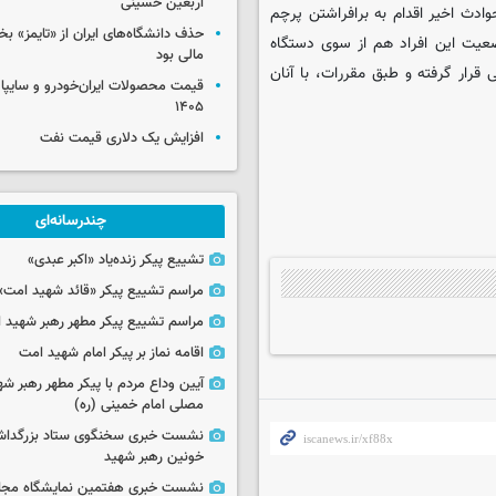
اربعین حسینی
دث اخیر اقدام به برافراشتن پرچم
حذف دانشگاه‌های ایران از «تایمز» بخ
عیت این افراد هم از سوی دستگاه
مالی بود
رار گرفته‌ و طبق مقررات، با آنان
۱۴۰۵
افزایش یک دلاری قیمت نفت
چندرسانه‌ای
تشییع پیکر زنده‌یاد «اکبر عبدی»
مراسم تشییع پیکر «قائد شهید امت»
مراسم تشییع پیکر مطهر رهبر شهید ان
اقامه نماز بر پیکر امام شهید امت
آیین وداع مردم با پیکر مطهر رهبر شه
مصلی امام خمینی (ره)
نشست خبری سخنگوی ستاد بزرگدا
خونین رهبر شهید
نشست خبری هفتمین نمایشگاه مجا