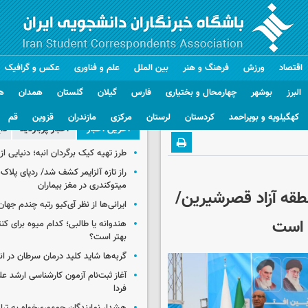
اقتصاد
ورزش
فرهنگ و هنر
بین الملل
علم و فناوری
عکس و گرافیک
البرز
بوشهر
چهارمحال و بختیاری
فارس
گیلان
گلستان
همدان
ه
کهگیلویه و بویراحمد
کردستان
لرستان
مرکزی
مازندران
قزوین
قم
آخرین اخبار
اخبار پربازدید
دا
طرز تهیه کیک برگردان انبه؛ دنیایی از
راز تازه آلزایمر کشف شد/ ردپای پلاک‌
میتوکندری در مغز بیماران
منطقه آزاد قصرشیرین/
ایرانی‌ها از نظر آی‌کیو رتبه چندم جهان 
د است
هندوانه یا طالبی؛ کدام‌ میوه برای ک
بهتر است؟
گربه‌ها شاید کلید درمان سرطان در ا
آغاز ثبت‌نام‌ آزمون کارشناسی ارشد ع
فردا