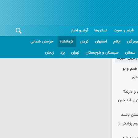
فیلم و صوت
استان‌ها
آرشیو اخبار
رمزگان
ایلام
اصفهان
کرمان
کرمانشاه
خراسان شمالی
سمنان
سیستان و بلوچستان
تهران
یزد
زنجان
غ‌ترین خبرها
 طعم و بو
های
را دارند؟
نترل قند خون
نسان باشند
لوم پزشکی از