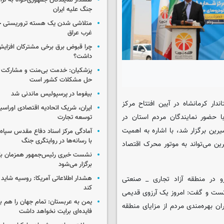
هشدار نمایندگان جمهوری‌خواه به ترا
جنگ علیه ایران
متلاشی شدن یک هسته تروریستی خ
غرب عراق
چرا قبوض برق برخی مشترکان افزایش 
داشت؟
پزشکیان: خدمت بی‌منت و مشارکت م
حل مشکلات کشور است
بیفوما در پرسپولیس ماندنی شد
دار کرمانشاه در آیین افتتاح مرکز
ایران، شریک اتحادیه اقتصادی اوراسی
ا حضور نمایندگان مردم استان در
توسعه تجارت
ین برگزار شد، با اشاره به اهمیت
آمادگی مرکز اسناد دفاع مقدس سپاه 
با رسانه‌ها در روایتگری جنگ
ین می‌تواند به موتور محرک اقتصاد
نشست خبری رئیس‌جمهور همزمان با ر
برگزار می‌شود
هشدار اطلاعاتی آمریکا: روسیه شاید ب
درو در منطقه آزاد تجاری _ صنعتی
کند
نست و گفت: امروز یک آرزوی قدیمی
یمن به عربستان: تمام جهان را هم 
ان بهره‌مندی مردم از مزایای منطقه
فایده‌ای برایت نخواهد داشت