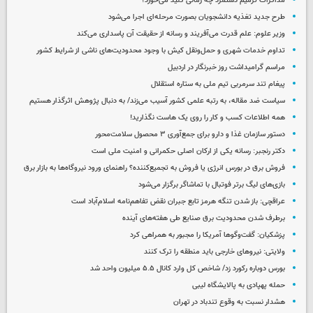
مذاکرات ترمیم دستمزد چه زمانی کلید می‌خورد؟
طرح جدید تغذیه دانشجویان بصورت مرحله‌ای اجرا می‌شود
وزیر علوم: علم قدرت می‌آفریند و رسانه از حقیقت آن پاسداری می‌کند
تداوم خدمات شهری و حمل‌ونقل کیش با وجود محدودیت‌های ناشی از شرایط کشور
مراسم گرامیداشت روز خبرنگار در اردبیل
پیغام تند سرمربی تیم ملی به ستاره استقلال
سیاست ضد مقاله، به رتبه علمی کشور آسیب می‌زند/ به دنبال پژوهش اثرگذار هستیم
همه اطلاعات کسب‌ و کار را روی یک هاست نگذارید!
دستور سازمان غذا و دارو برای جمع‌آوری ۳ محصول سلامت‌محور
دکتر رنجبر: رسانه یکی از ارکان اصلی حکمرانی و امنیت ملی است
فروش برق در بورس انرژی یا فروش به تجمیع‌کننده؟ راهنمای ورود نیروگاه‌ها به بازار برق
بازی‌های لیگ برتر فوتبال با تماشاگر برگزار می‌شود
عراقچی: باز شدن تنگه هرمز تابع جبران نقض تفاهم‌نامه اسلام‌آباد است
برطرف شدن محدودیت‌ برق صنایع طی هفته‌های آینده
پزشکیان: گفت‌وگوها آمریکا را مجبور به همراهی کرد
ولایتی: نیروهای خارجی باید منطقه را ترک کنند
بورس دوباره رکورد زد/ شاخص کل وارد کانال ۵.۵ میلیون واحد شد
حمله پهپادی به پالایشگاه لیبی
هشدار نسبت به وقوع تندباد در تهران