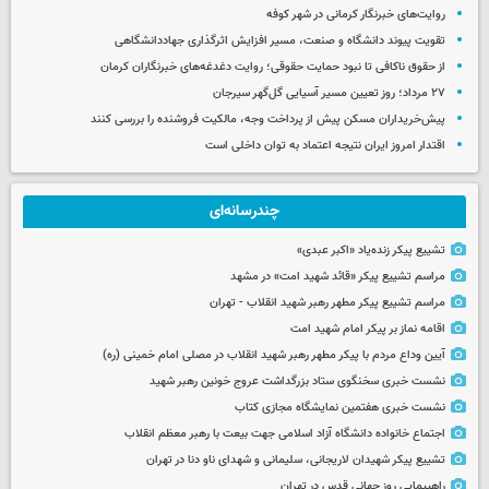
روایت‌های خبرنگار کرمانی در شهر کوفه
تقویت پیوند دانشگاه و صنعت، مسیر افزایش اثرگذاری جهاددانشگاهی
از حقوق ناکافی تا نبود حمایت حقوقی؛ روایت دغدغه‌های خبرنگاران کرمان
۲۷ مرداد؛ روز تعیین مسیر آسیایی گل‌گهر سیرجان
پیش‌خریداران مسکن پیش از پرداخت وجه، مالکیت فروشنده را بررسی کنند
اقتدار امروز ایران نتیجه اعتماد به توان داخلی است
چندرسانه‌ای
تشییع پیکر زنده‌یاد «اکبر عبدی»
مراسم تشییع پیکر «قائد شهید امت» در مشهد
مراسم تشییع پیکر مطهر رهبر شهید انقلاب - تهران
اقامه نماز بر پیکر امام شهید امت
آیین وداع مردم با پیکر مطهر رهبر شهید انقلاب در مصلی امام خمینی (ره)
نشست خبری سخنگوی ستاد بزرگداشت عروج خونین رهبر شهید
نشست خبری هفتمین نمایشگاه مجازی کتاب
اجتماع خانواده دانشگاه آزاد اسلامی جهت بیعت با رهبر معظم انقلاب
تشییع پیکر شهیدان لاریجانی، سلیمانی و شهدای ناو دنا در تهران
راهپیمایی روز جهانی قدس در تهران