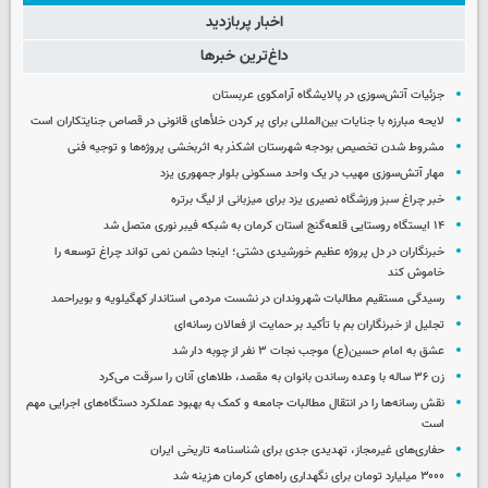
اخبار پربازدید
داغ‌ترین خبرها
جزئیات آتش‌سوزی در پالایشگاه آرامکوی عربستان
لایحه مبارزه با جنایات بین‌المللی برای پر کردن خلأهای قانونی در قصاص جنایتکاران است
مشروط شدن تخصیص بودجه شهرستان اشکذر به اثربخشی پروژه‌ها و توجیه فنی
مهار آتش‌سوزی مهیب در یک واحد مسکونی بلوار جمهوری یزد
خبر چراغ سبز ورزشگاه نصیری یزد برای میزبانی از لیگ برتره
۱۴ ایستگاه روستایی قلعه‌گنج استان کرمان به شبکه فیبر نوری متصل شد
خبرنگاران در دل پروژه عظیم خورشیدی دشتی؛ اینجا دشمن نمی‌ تواند چراغ توسعه را
خاموش کند
رسیدگی مستقیم مطالبات شهروندان در نشست مردمی استاندار کهگیلویه و بویراحمد
تجلیل از خبرنگاران بم با تأکید بر حمایت از فعالان رسانه‌ای
عشق به امام حسین(ع) موجب نجات ۳ نفر از چوبه دار شد
زن ۳۶ ساله با وعده رساندن بانوان به مقصد، طلاهای آنان را سرقت می‌کرد
نقش رسانه‌ها را در انتقال مطالبات جامعه و کمک به بهبود عملکرد دستگاه‌های اجرایی مهم
است
حفاری‌های غیرمجاز، تهدیدی جدی برای شناسنامه تاریخی ایران
۳۰۰۰ میلیارد تومان برای نگهداری راه‌های کرمان هزینه شد