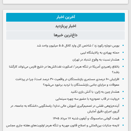
آخرین اخبار
اخبار پربازدید
داغ‌ترین خبرها
بورس دوباره رکورد زد / شاخص کل وارد کانال ۵.۵ میلیون واحد شد
حمله پهپادی به پالایشگاه لیبی
هشدار نسبت به وقوع تندباد در تهران
باتلاق راهبردی آمریکا در تنگه هرمز / اسکورت نفت‌کش‌ها در خلیج فارس می‌تواند کارگشا
باشد؟
افزایش ۶۰ درصدی مستمری‌ بازنشستگان در واقعیت ۳۰ درصد است/ چرا در پرداخت
معوقات و مزایای جانبی بازنشستگان با تردید برخورد می‌شود؟
هشدار چین به ژاپن: با آتش بازی نکنید
«روایت در قاب عمودی» با حضور سه چهره سینمایی
آینده‌پژوهی نقشی در تصمیم‌گیری آموزش عالی ندارد/ پاسخگویی دانشگاه به جامعه، در
گروی اجرای دقیق آمایش
قیمت گوشی سامسونگ و آیفون شنبه ۱۷ مرداد ۱۴۰۵
لایحه جنایات بین‌المللی و اصلاح قانون مهریه و تنگه هرمز اولویت‌های هفته جاری مجلس