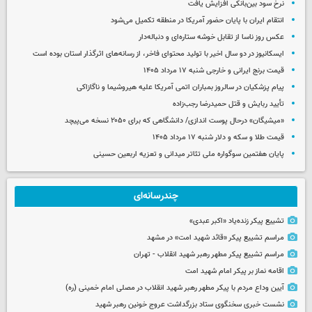
نرخ سود بین‌بانکی افزایش یافت
انتقام ایران با پایان حضور آمریکا در منطقه تکمیل می‌شود
عکس روز ناسا از تقابل خوشه ستاره‌ای و دنباله‌دار
ایسکانیوز در دو سال اخیر با تولید محتوای فاخر، از رسانه‌های اثرگذار استان بوده است
قیمت برنج ایرانی و خارجی شنبه ۱۷ مرداد ۱۴۰۵
پیام پزشکیان در سالروز بمباران اتمی آمریکا علیه هیروشیما و ناگازاکی
تأیید ربایش و قتل حمیدرضا رجب‌زاده
«میشیگان» درحال پوست اندازی/ دانشگاهی که برای ۲۰۵۰ نسخه می‌پیچد
قیمت طلا و سکه و دلار شنبه ۱۷ مرداد ۱۴۰۵
پایان هفتمین سوگواره ملی تئاتر میدانی و تعزیه اربعین حسینی
چندرسانه‌ای
تشییع پیکر زنده‌یاد «اکبر عبدی»
مراسم تشییع پیکر «قائد شهید امت» در مشهد
مراسم تشییع پیکر مطهر رهبر شهید انقلاب - تهران
اقامه نماز بر پیکر امام شهید امت
آیین وداع مردم با پیکر مطهر رهبر شهید انقلاب در مصلی امام خمینی (ره)
نشست خبری سخنگوی ستاد بزرگداشت عروج خونین رهبر شهید