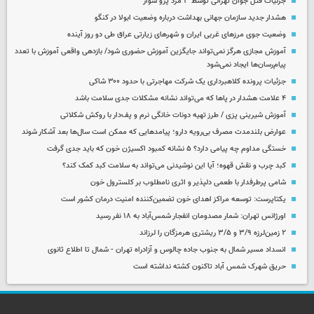
جزئیات قتل جوان تهرانی توسط ۳ مرد پژو سوار
هشدار جدید سازمان جهانی بهداشت درباره وضعیت ابولا در کنگو
وضعیت جوی مرزهای غربی ایران و شهرهای زیارتی عراق طی دو روز آینده
آموزش مجازی هرگز نمی‌تواند جایگزین آموزش حضوری شود/ بازدهی واقعی آموزش با تعدد
پیام‌رسان‌ها ایجاد نمی‌شود
جزئیات پرونده کلاهبرداری یک شرکت مهاجرتی با حدود ۳۰۰ شاکی
۴ علامت هشدار در پاها که می‌تواند نشانه مشکلات جدی سلامت باشد
آموزش شیرینی پزی / طرز تهیه دونات خانگی نرم و پف‌دار با روکش شکلاتی
عوارض بلندمدت مصرف بی‌رویه دارو؛ پیامدهایی که ممکن است سال‌ها بعد آشکار شوند
خستگی مداوم چه پیامی دارد؟ ۵ نشانه کمبود اکسیژن خون که باید جدی گرفت
کبد چرب و نقش قهوه؛ آیا این نوشیدنی می‌تواند به سلامت کبد کمک کند؟
شامی پرطرفدار با طعمی دلپذیر و اثری نامطلوب بر کلسترول خون
یکتاپرست: توسعه مراکز اهدای خون تضمین‌کننده امنیت درمان کشور است
اورژانس تهران: شمار مصدومان انفجار شمس‌آباد به ۱۸ نفر رسید
۲ زمین‌لرزه ۳/۹ و ۳/۵ ریشتری هرمزگان را لرزاند
انسداد مسیر شمال به جنوب جاده چالوس و آزادراه تهران - شمال تا اطلاع ثانوی
حریق شهرک شمس آباد تاکنون کشته نداشته است