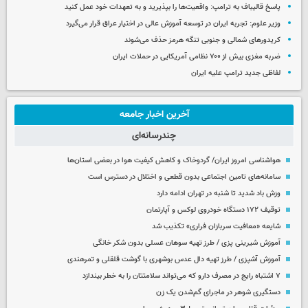
پاسخ قالیباف به ترامپ: واقعیت‌ها را بپذیرید و به تعهدات خود عمل کنید
وزیر علوم: تجربه ایران در توسعه آموزش عالی در اختیار عراق قرار می‌گیرد
کریدورهای شمالی و جنوبی تنگه هرمز حذف می‌شوند
ضربه مغزی بیش از ۷۰۰ نظامی آمریکایی در حملات ایران
لفاظی جدید ترامپ علیه ایران
آخرین اخبار جامعه
چندرسانه‌ای
هواشناسی امروز ایران/ گردوخاک و کاهش کیفیت هوا در بعضی استان‌ها
سامانه‌های تامین اجتماعی بدون قطعی و اختلال در دسترس است
وزش باد شدید تا شنبه در تهران ادامه دارد
توقیف ۱۷۲ دستگاه خودروی لوکس و آپارتمان
شایعه «معافیت سربازان فراری» تکذیب شد
آموزش شیرینی پزی / طرز تهیه سوهان عسلی بدون شکر خانگی
آموزش آشپزی / طرز تهیه دال عدس بوشهری با گوشت قلقلی و تمرهندی
۷ اشتباه رایج در مصرف دارو که می‌تواند سلامتتان را به خطر بیندازد
دستگیری شوهر در ماجرای گم‌شدن یک زن