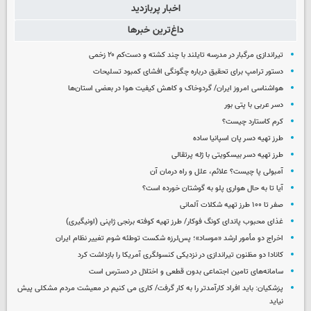
اخبار پربازدید
داغ‌ترین خبرها
تیراندازی مرگبار در مدرسه‌ تایلند با چند کشته و دست‌کم ۲۰ زخمی
دستور ترامپ برای تحقیق درباره چگونگی افشای کمبود تسلیحات
هواشناسی امروز ایران/ گردوخاک و کاهش کیفیت هوا در بعضی استان‌ها
دسر عربی با پتی بور
کرم کاستارد چیست؟
طرز تهیه دسر پان اسپانیا ساده
طرز تهیه دسر بیسکویتی با ژله پرتقالی
آمبولی پا چیست؟ علائم، علل و راه درمان آن
آیا تا به حال هواری پلو به گوشتان خورده است؟
صفر تا ۱۰۰ طرز تهیه شکلات آلمانی
غذای محبوب پاندای کونگ فوکار/ طرز تهیه کوفته برنجی ژاپنی (اونیگیری)
اخراج دو مأمور ارشد «موساد»؛ پس‌لرزه شکست توطئه شوم تغییر نظام ایران
کانادا دو مظنون تیراندازی در نزدیکی کنسولگری آمریکا را بازداشت کرد
سامانه‌های تامین اجتماعی بدون قطعی و اختلال در دسترس است
پزشکیان: باید افراد کارآمدتر را به کار گرفت/ کاری می کنیم در معیشت مردم مشکلی پیش
نیاید