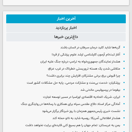
آخرین اخبار
اخبار پربازدید
داغ‌ترین خبرها
گربه‌ها شاید کلید درمان سرطان در انسان باشند
آغاز ثبت‌نام‌ آزمون کارشناسی ارشد علوم پزشکی از فردا
هشدار نمایندگان جمهوری‌خواه به ترامپ درباره جنگ علیه ایران
متلاشی شدن یک هسته تروریستی خطرناک در غرب عراق
چرا قبوض برق برخی مشترکان افزایش چند برابری داشت؟
پزشکیان: خدمت بی‌منت و مشارکت مردمی، پایه حل مشکلات کشور است
بیفوما در پرسپولیس ماندنی شد
ایران، شریک اتحادیه اقتصادی اوراسیا در مسیر توسعه تجارت
آمادگی مرکز اسناد دفاع مقدس سپاه برای همکاری با رسانه‌ها در روایتگری جنگ
نشست خبری رئیس‌جمهور همزمان با روز خبرنگار برگزار می‌شود
هشدار اطلاعاتی آمریکا: روسیه شاید به ناتو حمله کند
یمن به عربستان: تمام جهان را هم بسیج کنی فایده‌ای برایت نخواهد داشت