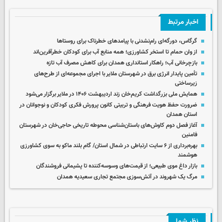
اخبار مرتبط
گرگاس، دورگه‌ای رام‌نشدنی با پیامدهای خطرناک برای روستاها
از وان حمام تا استخر کشاورزی؛ همه منابع آب برای کودکان خطرآفرین‌اند
بازچرخانی آب؛ راهکار استانداری همدان برای کاهش مصرف آب تازه
تأمین پایدار انرژی برق در شهرستان ملایر با اجرای مجموعه‌ای از طرح‌های
زیرساختی
همایش ملی بزرگداشت کریم‌خان زند اردیبهشت ۱۴۰۶ در ملایر برگزار می‌شود
ضرورت حفظ هویت فرهنگی و تربیتی کانون پرورش فکری کودکان و نوجوانان در
استان همدان
آغاز فصل دوم کاوش‌های باستان‌شناسی محوطه تاریخی حاجی‌خان در شهرستان
فامنین
بهره‌برداری از ۶ سایت ارتباطی در شمال استان/ گام بلند ماکو به سوی کشاورزی
هوشمند
بازار داغ موی طبیعی؛ از قیمت‌های وسوسه‌کننده تا پشیمانی فروشندگان
مرگ یک شهروند در آتش‌سوزی مجتمع تجاری سعیدیه همدان
نظر شما