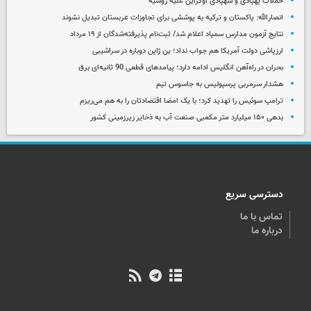
حملات پهپادی و شهپادی اوکراین علیه روسیه
انصارالله: پاکستان و ترکیه به پوششی برای تجاوزات عربستان تبدیل نشوند
نتایج آزمون مدارس سمپاد اعلام شد/ ثبت‌نام پذیرفته‌شدگان از ۱۹ مرداد
ارزپاشی دولت آمریکا هم جواب نداد؛ ین ژاپن دوباره در سراشیبی
بحران در راه‌آهن انگلیس ادامه دارد؛ پیامدهای قطعی 90 ثانیه‌ای برق
هشدار سرمربی پرسپولیس به جاسوس تیم
ترامپ سوئیس را تهدید کرد؛ با یک امضا اقتصادتان را به هم می‌ریزم
بدهی ۱۵۰ میلیارد متر مکعبی صنعت آب به ذخایر زیرزمینی کشور
دسترسی سریع
تماس با ما
درباره ما