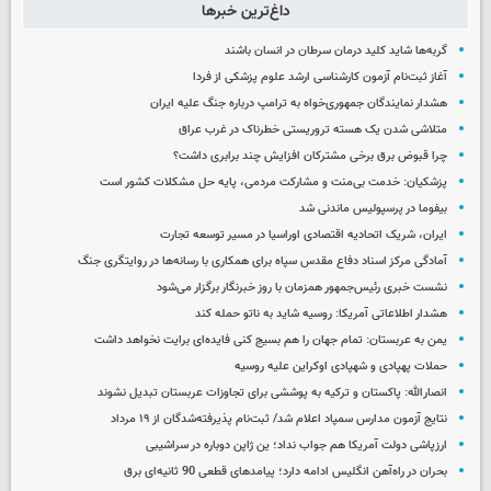
داغ‌ترین خبرها
گربه‌ها شاید کلید درمان سرطان در انسان باشند
آغاز ثبت‌نام‌ آزمون کارشناسی ارشد علوم پزشکی از فردا
هشدار نمایندگان جمهوری‌خواه به ترامپ درباره جنگ علیه ایران
متلاشی شدن یک هسته تروریستی خطرناک در غرب عراق
چرا قبوض برق برخی مشترکان افزایش چند برابری داشت؟
پزشکیان: خدمت بی‌منت و مشارکت مردمی، پایه حل مشکلات کشور است
بیفوما در پرسپولیس ماندنی شد
ایران، شریک اتحادیه اقتصادی اوراسیا در مسیر توسعه تجارت
آمادگی مرکز اسناد دفاع مقدس سپاه برای همکاری با رسانه‌ها در روایتگری جنگ
نشست خبری رئیس‌جمهور همزمان با روز خبرنگار برگزار می‌شود
هشدار اطلاعاتی آمریکا: روسیه شاید به ناتو حمله کند
یمن به عربستان: تمام جهان را هم بسیج کنی فایده‌ای برایت نخواهد داشت
حملات پهپادی و شهپادی اوکراین علیه روسیه
انصارالله: پاکستان و ترکیه به پوششی برای تجاوزات عربستان تبدیل نشوند
نتایج آزمون مدارس سمپاد اعلام شد/ ثبت‌نام پذیرفته‌شدگان از ۱۹ مرداد
ارزپاشی دولت آمریکا هم جواب نداد؛ ین ژاپن دوباره در سراشیبی
بحران در راه‌آهن انگلیس ادامه دارد؛ پیامدهای قطعی 90 ثانیه‌ای برق