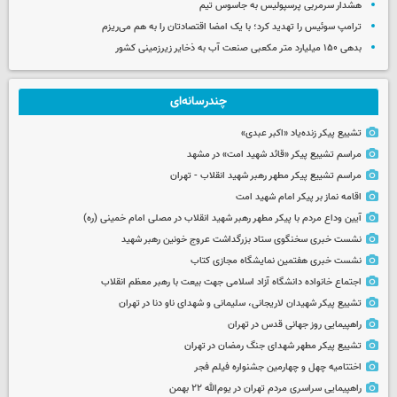
هشدار سرمربی پرسپولیس به جاسوس تیم
ترامپ سوئیس را تهدید کرد؛ با یک امضا اقتصادتان را به هم می‌ریزم
بدهی ۱۵۰ میلیارد متر مکعبی صنعت آب به ذخایر زیرزمینی کشور
چندرسانه‌ای
تشییع پیکر زنده‌یاد «اکبر عبدی»
مراسم تشییع پیکر «قائد شهید امت» در مشهد
مراسم تشییع پیکر مطهر رهبر شهید انقلاب - تهران
اقامه نماز بر پیکر امام شهید امت
آیین وداع مردم با پیکر مطهر رهبر شهید انقلاب در مصلی امام خمینی (ره)
نشست خبری سخنگوی ستاد بزرگداشت عروج خونین رهبر شهید
نشست خبری هفتمین نمایشگاه مجازی کتاب
اجتماع خانواده دانشگاه آزاد اسلامی جهت بیعت با رهبر معظم انقلاب
تشییع پیکر شهیدان لاریجانی، سلیمانی و شهدای ناو دنا در تهران
راهپیمایی روز جهانی قدس در تهران
تشییع پیکر مطهر شهدای جنگ رمضان در تهران
اختتامیه چهل و چهارمین جشنواره فیلم فجر
راهپیمایی سراسری مردم تهران در یوم‌الله ۲۲ بهمن