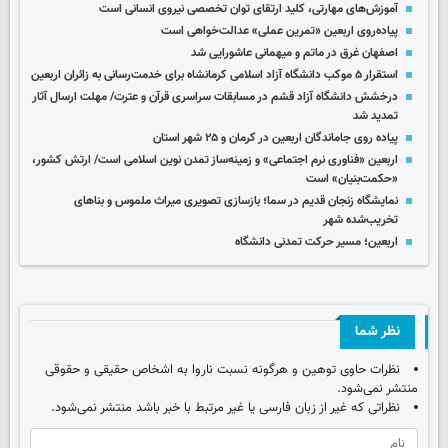
آموزش‌های مهارتی، کلید ارتقای توان تخصصی نیروی انسانی است
پیاده‌روی اربعین «تمرین عملی» عدالت‌خواهی است
اصفهان غرق در ماتم و میهمانی عاشورایی شد
استقرار ۵ موکب دانشگاه آزاد اسلامی کرمانشاه برای خدمت‌رسانی به زائران اربعین
درخشش دانشگاه آزاد قشم در مسابقات سراسری قرآن و عترت/ مهلت ارسال آثار
تمدید شد
پیاده روی جاماندگان اربعین در کرمان و ۲۵ شهر استان
اربعین «فناوری نرم اجتماعی» و زمینه‌ساز تمدن نوین اسلامی است/ ارتش کشور،
«حکمت‌بنیان» است
نمایشگاه زنجان قدیم در سما؛ بازسازی تصویری میراث ملموس و بناهای
تخریب‌شده شهر
اربعین؛ مسیر حرکت تمدنی دانشگاه
نظر شما
نظرات حاوی توهین و هرگونه نسبت ناروا به اشخاص حقیقی و حقوقی
منتشر نمی‌شود.
نظراتی که غیر از زبان فارسی یا غیر مرتبط با خبر باشد منتشر نمی‌شود.