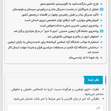
طرح حامی بازگشت‌امید به اکوسیستم دانشجو محور
تجلیل از خبرنگاران در نشست مدیرکل بنادر و دریانوردی سیستان و بلوچستان
تأکید مدیرکل بنادر بر نقش راهبردی چابهار در اقتصاد دریامحور کشور
آموزش‌های مهارتی، کلید ارتقای توان تخصصی نیروی انسانی است
پیاده‌روی اربعین «تمرین عملی» عدالت‌خواهی است
پیاده‌روی جاماندگان اربعین حسینی "حرم تا حرم" در مرکز مازندران برگزار شد
اصفهان غرق در ماتم و میهمانی عاشورایی شد
استقرار ۵ موکب دانشگاه آزاد اسلامی کرمانشاه برای خدمت‌رسانی به زائران اربعین
درخشش دانشگاه آزاد قشم در مسابقات سراسری قرآن و عترت/ مهلت ارسال آثار
تمدید شد
یاد شهدا تا ابد زنده می‌ماند
نظر شما
نظرات حاوی توهین و هرگونه نسبت ناروا به اشخاص حقیقی و حقوقی
منتشر نمی‌شود.
نظراتی که غیر از زبان فارسی یا غیر مرتبط با خبر باشد منتشر نمی‌شود.