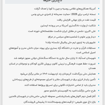
داغ‌ترین خبرها
آمریکا همکاری‌های نظامی روسیه و چین با کوبا را هدف گرفت
نسخه ترامپ برای 2028؛ حمایت محرمانه از نامزدی جی‌دی ونس
قیمت نفت در بازار جهانی افزایش یافت
شکایت از وزارت دادگستری آمریکا بر سر پرونده اپستین
علی اکبری: دشمن در مقابل ایران شکست مفتضحانه‌ای خورده است
دیدار وزیر علوم با شخصیت‌های سیاسی در عراق
علیپوریان به اردوی تیم ملی والیبال نشسته نرفت!
مسابقات قرآن و عترت در دانشگاه آزاد بستری برای پیوند میان دانش مدرن و آموزه‌های
اصیل اسلامی است
شهرستان اسدآباد تا پایان سال جاری به دستگاه سنگ‌شکن دولتی مجهز خواهد شد
ضرورت حفظ هویت فرهنگی و تربیتی کانون پرورش فکری کودکان و نوجوانان در استان
همدان
همایش ملی بزرگداشت کریم‌خان زند اردیبهشت ۱۴۰۶ در ملایر برگزار می‌شود
تأمین پایدار انرژی برق در شهرستان ملایر با اجرای مجموعه‌ای از طرح‌های زیرساختی
مدیران باید از تمامی اختیارات قانونی برای تسریع پروژه‌ها استفاده کنند
طرح حامی بازگشت‌امید به اکوسیستم دانشجو محور
آغاز فصل دوم کاوش‌های باستان‌شناسی محوطه تاریخی حاجی‌خان در شهرستان فامنین
بازار داغ موی طبیعی؛ از قیمت‌های وسوسه‌کننده تا پشیمانی فروشندگان