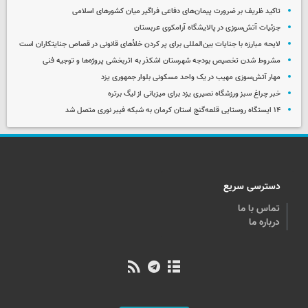
تاکید ظریف بر ضرورت پیمان‌های دفاعی فراگیر میان کشورهای اسلامی
جزئیات آتش‌سوزی در پالایشگاه آرامکوی عربستان
لایحه مبارزه با جنایات بین‌المللی برای پر کردن خلأهای قانونی در قصاص جنایتکاران است
مشروط شدن تخصیص بودجه شهرستان اشکذر به اثربخشی پروژه‌ها و توجیه فنی
مهار آتش‌سوزی مهیب در یک واحد مسکونی بلوار جمهوری یزد
خبر چراغ سبز ورزشگاه نصیری یزد برای میزبانی از لیگ برتره
۱۴ ایستگاه روستایی قلعه‌گنج استان کرمان به شبکه فیبر نوری متصل شد
دسترسی سریع
تماس با ما
درباره ما