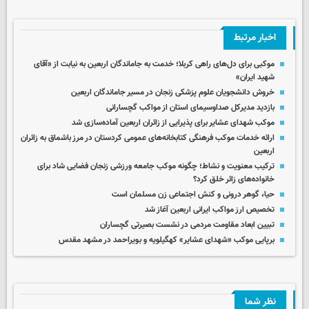
اخبار مرتبط
موکبی برای دل‌های راهی کربلا؛ خدمت به جاماندگان اربعین به نیابت از «آقای
شهید ایران»
خروش دانشجویان علوم پزشکی زنجان در مسیر جاماندگان اربعین
بازدید مدیرکل صداوسیمای استان از مواکب گچسارانی
موکب شهدای عشایر برای پذیرایی از زائران اربعین آماده‌سازی شد
ارائه خدمات موکب فرهنگی کتابخانه‌های عمومی کردستان در مرز باشماق به زائران
اربعین ‌
ترکیب معنویت و نشاط؛ چگونه موکب جامعه ورزشی زنجان فضایی شاد برای
خانواده‌های زائر خلق کرد؟
حیا، گوهر درونی و کنش اجتماعی زن مسلمان است
تخصیص ارز مواکب ایرانی اربعین آغاز شد
تبیین ابعاد مقاومت مردمی در نشست بصیرتی گچساران
برپایی موکب «شهدای عشایر» کهگیلویه و بویراحمد در مشهد مقدس
نظر شما