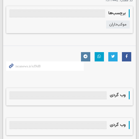
کد مطلب:
1311442
برچسب‌ها
موکب‌داران
وب گردی
وب گردی