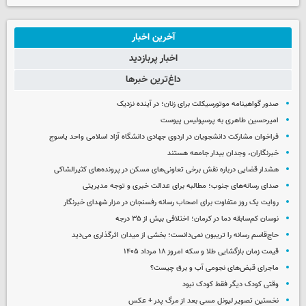
آخرین اخبار
اخبار پربازدید
داغ‌ترین خبرها
صدور گواهینامه موتورسیکلت برای زنان؛ در آینده نزدیک
امیرحسین طاهری به پرسپولیس پیوست
فراخوان مشارکت دانشجویان در اردوی جهادی دانشگاه آزاد اسلامی واحد یاسوج
خبرنگاران، وجدان بیدار جامعه هستند
هشدار قضایی درباره نقش برخی تعاونی‌های مسکن در پرونده‌های کثیرالشاکی
صدای رسانه‌های جنوب؛ مطالبه برای عدالت خبری و توجه مدیریتی
روایت یک روز متفاوت برای اصحاب رسانه رفسنجان در مزار شهدای خبرنگار
نوسان کم‌سابقه دما در کرمان؛ اختلافی بیش از ۳۵ درجه
حاج‌قاسم رسانه را تریبون نمی‌دانست؛ بخشی از میدان اثرگذاری می‌دید
قیمت زمان بازگشایی طلا و سکه امروز ۱۸ مرداد ۱۴۰۵
ماجرای قبض‌های نجومی آب و برق چیست؟
وقتی کودک دیگر فقط کودک نبود
نخستین تصویر لیونل مسی بعد از مرگ پدر + عکس