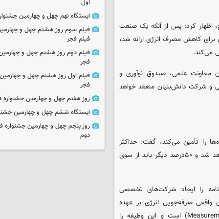
اول
ایستگاه نهم چهل و چهارمین جشنوار
، اظهار کرد: پس از آنکه یک صنعت
فیلم سوم روز هشتم چهل و چهارمین
 برای کاهش مصرف انرژی ارائه شد،
فیلم فجر
 می‌کند.
فیلم دوم روز هشتم چهل و چهارمین 
فجر
ان معاونت علمی، صندوق نوآوری و
فیلم اول روز هشتم چهل و چهارمین 
فجر
ی و شرکت دانش‌بنیان منعقد خواهد
روز هفتم چهل و چهارمین جشنواره ف
ایستگاه ششم چهل و چهارمین جشنوا
روز پنجم چهل و چهارمین جشنواره ف
دوم
ها را تأمین می‌کند، گفت: حداکثر
۵۰درصد منابع مالی هر پروژه از محل تسهیلات ارزان‌قیمت تأمین خواهد شد و ۵۰درصد دیگر باید از سوی
نامه را ایجاد شرکت‌های تخصصی
ان واقعی صرفه‌جویی انرژی بر عهده
شرکت‌های مستقل «اندازه‌گیری و صحه‌گذاری» (Measurement & Verification) است و این وظیفه را