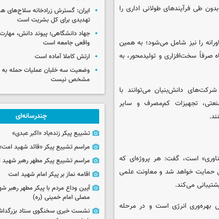
دون طی فرآیندهای طولانی اداری را
ایران: گسترش زرادخانه سلاح‌های هست
تهدیدی برای کل بشریت است
جهاد دانشگاهی؛ پیوند دانش، مهارت 
ورانه را نیز شامل می‌شود؛ به همین
واقعی جامعه است
 صرفاً سخت‌افزاری و تولیدمحور، به
ارتش کاملا آماده است
وضعیت سه خلبان عملیات حمله به ا
مشخص نیست
کت‌های دانش‌بنیان می‌توانند با
صنعتی، تجهیزات کم‌مصرف و سایر
ند.
چندرسانه‌ای
تشییع پیکر زنده‌یاد «اکبر عبدی»
مراسم تشییع پیکر «قائد شهید امت»
فناوری» است، گفت: هر پروژه‌ای که
مراسم تشییع پیکر مطهر رهبر شهید ان
ول حمایت خواهد شد و معاونت علمی
اقامه نماز بر پیکر امام شهید امت
شتیبانی می‌کند.
آیین وداع مردم با پیکر مطهر رهبر شه
مصلی امام خمینی (ره)
بهره‌وری انرژی است و در مرحله
نشست خبری سخنگوی ستاد بزرگدا