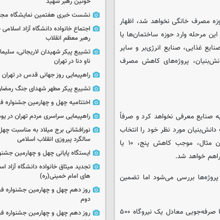
خونین رهبر شهید
نشست خبری هفتمین نمایشگاه مجا
وزه مصرف خانگی نخواهد شد، اظهار
اجتماع خانواده دانشگاه آزاد اسلامی
ین مرحله وارد حوزه ساختمان‌ها یا
رهبر معظم انقلاب
یع غذایی، صنایع انرژی‌بر و سایر
تشییع پیکر شهیدان لاریجانی، سلیما
انش‌بنیان، پروژه‌های کاهش مصرف
ناو دنا در تهران
راهپیمایی روز جهانی قدس در تهران
تشییع پیکر مطهر شهدای جنگ رمضان 
اختتامیه چهل و چهارمین جشنواره فی
 صنایع معرفی نخواهد کرد و صرفاً
راهپیمایی سراسری مردم تهران در یوم‌الله ۲۲
انش‌بنیان مورد نظر خود را انتخاب
نورافشانی برج میلاد به مناسبت چهل
سالگرد پیروزی انقلاب اسلامی
کند و اگر این شرکت بتواند ثابت کند که فناوری ارائه‌شده، به‌عنوان مثال، موجب کاهش پنج، ۱۰ یا
ایستگاه پایانی چهل و چهارمین جشنو
تجدید میثاق خانواده دانشگاه آزاد اسل
های امام خمینی(ره)
پروژه‌ها بررسی می‌شود اما تضمین
روز دهم چهل و چهارمین جشنواره ف
دوم
مدل تأمین مالی طرح‌های بهینه‌سازی انرژی؛ از قراردادهای چهارجانبه تا صرفه‌جویی معادل یک نیروگاه ۵۰۰
روز دهم چهل و چهارمین جشنواره ف