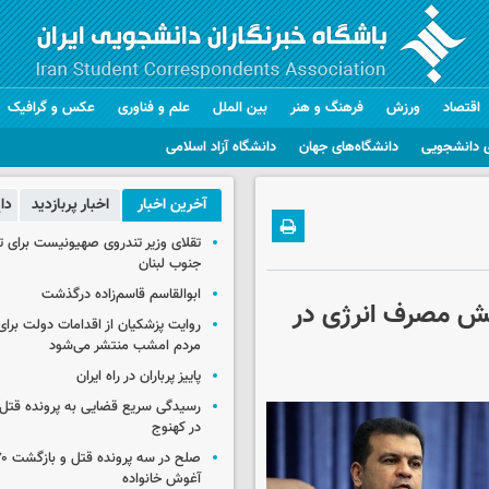
اقتصاد
ورزش
فرهنگ و هنر
بین الملل
علم و فناوری
عکس و گرافیک
 دانشجویی
دانشگاه‌های جهان
دانشگاه آزاد اسلامی
آخرین اخبار
اخبار پربازدید
دا
تقلای وزیر تندروی صهیونیست برای ت
جنوب لبنان
ابوالقاسم قاسم‌زاده درگذشت
اهش مصرف انرژی در
روایت پزشکیان از اقدامات دولت بر
مردم امشب منتشر می‌شود
پاییز پرباران در راه ایران
رسیدگی سریع قضایی به پرونده قتل 
در کهنوج
آغوش خانواده