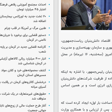
احداث مجتمع آموزشی رفاهی فرهنگیا
اعتبار ۴۵ میلیارد تومان
۲۰ تخت جدید به اورژانس بیمارستان 
اضافه شد
طنین مرگ بر آمریکا در قلب چرام
دستور قضایی برای برخورد با جریان‌های
ناامنی در کرمان
 اقتصاد دانش‌بنیان ریاست‌جمهوری،
کارنامه قضایی جدید در کرمان بر پایه
ری و سازمان بهینه‌سازی و مدیریت
شعب
راهبردی انرژی با هدف بررسی راهکارهای فناورانه رفع ناترازی انرژی، امروز (سه‌شنبه، ۱۶ تیرماه) در محل
انبار ۴۰۰ میلیارد ریالی کالاهای آر
در کرمان شناسایی شد
کشف محموله‌های خرد و کلان مواد م
ن رئیس‌جمهور، با اشاره به اینکه
مسیرهای استان کرمان
ده از ظرفیت شرکت‌های دانش‌بنیان
درخشش کاتاروهای کرمان در رقابت با
ترازی انرژی است و بر همین اساس
آسیای میانه
حقوق‌های غیرمتعارف در یک شرکت م
متوقف شد
ساخت بار اول» ایجاد کرده است که
آغاز طرح حمایت مالی از زوج‌های نابا
پس از ارزیابی و با همکاری وزارت
جوانی جمعیت