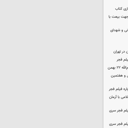
زی کتاب
 جهت بیعت با
نی و شهدای
در تهران
لم فجر
 بهمن
‌ و هفتمین
اره فیلم فجر
امی با آرمان
یلم فجر سری
یلم فجر سری