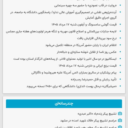
«روایت در قاب عمودی» با حضور سه چهره سینمایی
آینده‌پژوهی نقشی در تصمیم‌گیری آموزش عالی ندارد/ پاسخگویی دانشگاه به جامعه، در
گروی اجرای دقیق آمایش
قیمت گوشی سامسونگ و آیفون شنبه ۱۷ مرداد ۱۴۰۵
لایحه جنایات بین‌المللی و اصلاح قانون مهریه و تنگه هرمز اولویت‌های هفته جاری مجلس
نرخ سود بین‌بانکی افزایش یافت
انتقام ایران با پایان حضور آمریکا در منطقه تکمیل می‌شود
عکس روز ناسا از تقابل خوشه ستاره‌ای و دنباله‌دار
ایسکانیوز در دو سال اخیر با تولید محتوای فاخر، از رسانه‌های اثرگذار استان بوده است
قیمت برنج ایرانی و خارجی شنبه ۱۷ مرداد ۱۴۰۵
پیام پزشکیان در سالروز بمباران اتمی آمریکا علیه هیروشیما و ناگازاکی
تأیید ربایش و قتل حمیدرضا رجب‌زاده
«میشیگان» درحال پوست اندازی/ دانشگاهی که برای ۲۰۵۰ نسخه می‌پیچد
چندرسانه‌ای
تشییع پیکر زنده‌یاد «اکبر عبدی»
مراسم تشییع پیکر «قائد شهید امت» در مشهد
مراسم تشییع پیکر مطهر رهبر شهید انقلاب - تهران