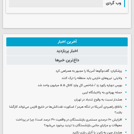
وب گردی
آخرین اخبار
اخبار پربازدید
داغ‌ترین خبرها
پزشکیان: گفت‌وگوها آمریکا را مجبور به همراهی کرد
ولایتی: نیروهای خارجی باید منطقه را ترک کنند
بورس دوباره رکورد زد / شاخص کل وارد کانال ۵.۵ میلیون واحد شد
حمله پهپادی به پالایشگاه لیبی
هشدار نسبت به وقوع تندباد در تهران
باتلاق راهبردی آمریکا در تنگه هرمز / اسکورت نفت‌کش‌ها در خلیج فارس می‌تواند کارگشا
باشد؟
افزایش ۶۰ درصدی مستمری‌ بازنشستگان در واقعیت ۳۰ درصد است/ چرا در پرداخت
معوقات و مزایای جانبی بازنشستگان با تردید برخورد می‌شود؟
هشدار چین به ژاپن: با آتش بازی نکنید