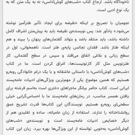
ناخودآگاه باشد. ارجاع کتاب «شب‌های کوش‌آداسی» نه به یک متن که به
یک نوعِ ادبی است.
نجومیان با تصریح بر اینکه «نقیضه برای ایجاد تأثیر طنزآمیز نوشته
می‌شود.» یادآور شد: پس نویسنده‌ی نقیضه باید به پیش‌متن اشراف کامل
داشته باشد، باید منتقد باشد و بتواند گفتمان‌های پنهان‌ را ببیند و هم
اینکه طناز باشد. فقدان تجانس پایه‌ی طنز است. ناهمخوانی، اول در
سطح زبانی و بلاغی اتفاق می‌افتد و سپس در سطح گفتمانی. کار
طنزنویس مثل کار کارتونیست‌ها، اغراق کردن است. ما در کتاب
«شب‌های کوش‌آداسی» با داستانی عاشقانه و با یک درام خانوادگی روبه‌رو
هستیم که همین موضوع یکی از مهم‌ترین ویژگی‌های ادبیات عامه‌پسند
ایرانی است. کتاب حاضر بیانگر ماجراهای دختری است به‌اسم فرشته برای
یافتن همسر مناسب. در رمان‌های عامه‌پسند ما با احساس‌گرایی خیلی
سطحی‌ای روبه‌رو هستیم. نویسندگان این کتاب‌ها قدرت تشریح عمق
روانشناختانه را ندارند. استفاده از زبانِ عامیانه، ساده و تقلیدی هم از
دیگر خصایص ادبیات عامه‌پسند است و نویسنده‌ی «شب‌های
کوش‌آداسی» به‌خوبی توانسته از این ویژگی‌ها بهره ببرد. زبان این کتاب