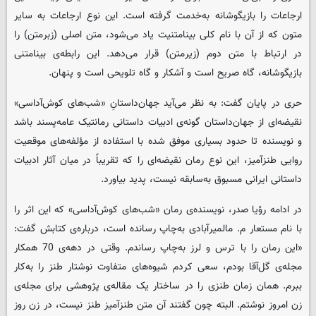
ارجاعات را بازیگوشانه به‌خدمت گرفته است. این نوع ارجاعات به سایر
متون که از آن با نام کلی بینامتنیت یاد می‌شود، متن اصلی (زبرمتن) را
در ارتباط با متن دوم (زیرمتن) قرار می‌دهد. این رابطه‌ی بینامتنی
بازیگوشانه، گاه صریح است و آشکار و گاه تلویحی است و پنهان.
حری در پایان گفت: به نظر می‌آید جهان‌داستانِ «شب‌های کوش‌آداسی»
نقیضه‌ای از جهان‌داستان گونه‌ی ادبیات داستانی رمانتیک عامه‌پسند باشد
و نویسنده تا حدود بسیاری موفق شده با استفاده از مؤلفه‌های موقعیت
روایی طنزآمیز، این نوع رمان نقیضه‌ای را که تقریباً در میان آثار ادبیات
داستانی ایرانی مسبوق به‌سابقه نیست، پدید بیاورد.
در ادامه رؤیا صدر، نویسنده‌ی رمان «شب‌های کوش‌آداسی» که این اثر را
با نام مستعار م. مالمیرآبادی به‌چاپ رسانده است، درباره‌ی کتابش گفت:
«این رمان را با ترس و لرز به‌چاپ رساندم. وقتی در دهه‌ی 70 همکار
مجله‌ی گل‌آقا بودم، سعی کردم شیوه‌های متفاوت نوشتار طنز را به‌کار
ببرم. همان زمان طنزی را در ساختار یک مقاله‌ی پژوهشی برای مجله‌ی
زن امروز نوشتم. البته چون گفتند آن متن طنزآمیز طنز نیست، در زن روز