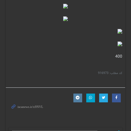
400
کد مطلب:
916973