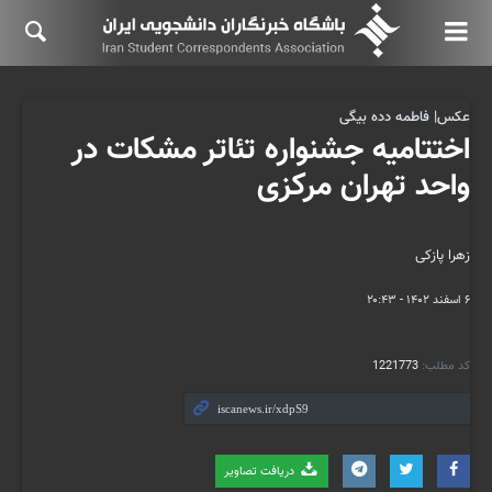
عکس| فاطمه دده بیگی
اختتامیه جشنواره تئاتر مشکات در
واحد تهران مرکزی
زهرا پازکی
۶ اسفند ۱۴۰۲ - ۲۰:۴۳
کد مطلب:
1221773
دریافت تصاویر