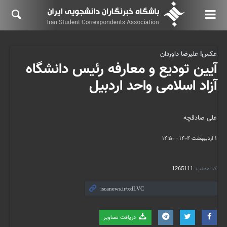
عکسl علیرضا داوردان
آیین تودیع و معارفه رئیس دانشگاه
آزاد اسلامی واحد اردبیل
علی صادقچه
۱ اردیبهشت ۱۴۰۴ - ۱۴:۵۰
کد مطلب:
1265111
دریافت تصاویر