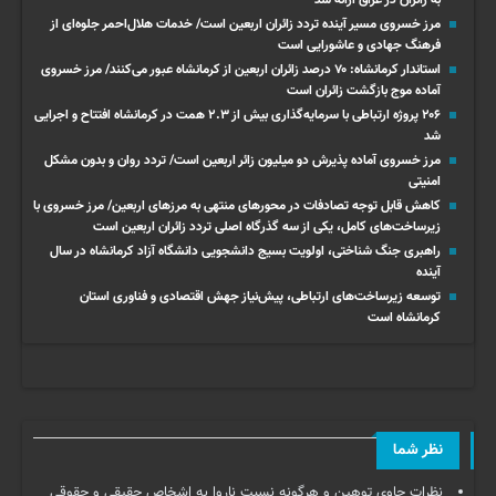
مرز خسروی مسیر آینده تردد زائران اربعین است/ خدمات هلال‌احمر جلوه‌ای از
فرهنگ جهادی و عاشورایی است
استاندار کرمانشاه: ۷۰ درصد زائران اربعین از کرمانشاه عبور می‌کنند/ مرز خسروی
آماده موج بازگشت زائران است
۲۰۶ پروژه ارتباطی با سرمایه‌گذاری بیش از ۲.۳ همت در کرمانشاه افتتاح و اجرایی
شد
مرز خسروی آماده پذیرش دو میلیون زائر اربعین است/ تردد روان و بدون مشکل
امنیتی
کاهش قابل توجه تصادفات در محورهای منتهی به مرزهای اربعین/ مرز خسروی با
زیرساخت‌های کامل، یکی از سه گذرگاه اصلی تردد زائران اربعین است
راهبری جنگ شناختی، اولویت بسیج دانشجویی دانشگاه آزاد کرمانشاه در سال
آینده
توسعه زیرساخت‌های ارتباطی، پیش‌نیاز جهش اقتصادی و فناوری استان
کرمانشاه است
نظر شما
نظرات حاوی توهین و هرگونه نسبت ناروا به اشخاص حقیقی و حقوقی