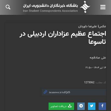
عکسl علیرضا داوردان
اجتماع عظیم عزاداران اردبیلی در
تاسوعا
علی صادقچه
۱۴ تیر ۱۴۰۴ - ۲۱:۵۰
کد مطلب:
1273062
دریافت تصاویر