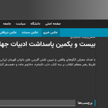
صفحه اصلی
دانشگاه
سیاست
جامعه
عکس خبری
عکس مستند
عکس دریافتی
عکس|زینب بابامرادی
بیست و یکمین پاسداشت ادبیات جهاد
با هدف معرفی الگوهای واقعی و تبیین نقش آفرینی های بانوان قهرمان ایرانی
تقریظ رهبر معظم انقلاب بر سه کتاب «تب ناتمام»، «خانوم ماه» و «همسفر آتش 
برچسب‌ها