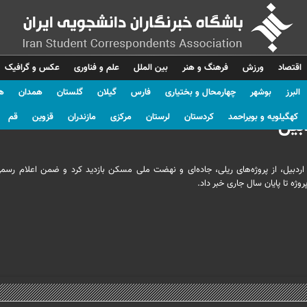
اقتصاد
ورزش
فرهنگ و هنر
بین الملل
علم و فناوری
عکس و گرافیک
البرز
بوشهر
چهارمحال و بختیاری
فارس
گیلان
گلستان
همدان
ه
کهگیلویه و بویراحمد
کردستان
لرستان
مرکزی
مازندران
قزوین
قم
بیل
مروز پنجشنبه ۴ دی‌ماه در سفر به استان اردبیل، از پروژه‌های ریلی، جاده‌ای و نهضت ملی مسکن بازدید کرد و ضمن اعلام ر
وژه تا پایان سال جاری خبر داد.