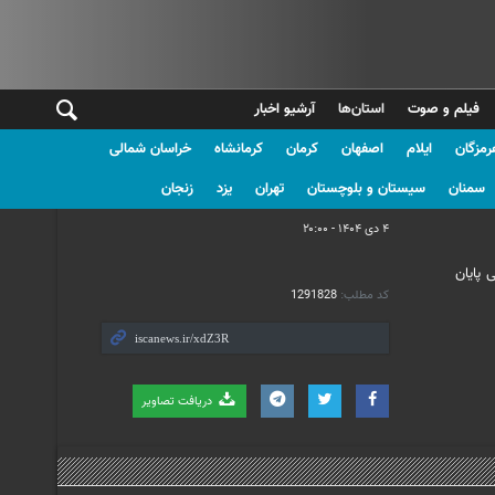
فیلم و صوت
استان‌ها
آرشیو اخبار
رمزگان
ایلام
اصفهان
کرمان
کرمانشاه
خراسان شمالی
علی صادقچه
سمنان
سیستان و بلوچستان
تهران
یزد
زنجان
۴ دی ۱۴۰۴ - ۲۰:۰۰
سمی پایان
کد مطلب:
1291828
دریافت تصاویر