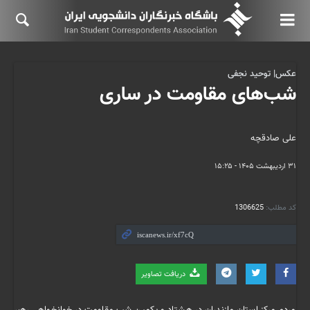
عکس| توحید نجفی
شب‌های مقاومت در ساری
علی صادقچه
۳۱ اردیبهشت ۱۴۰۵ - ۱۵:۲۵
کد مطلب:
1306625
دریافت تصاویر