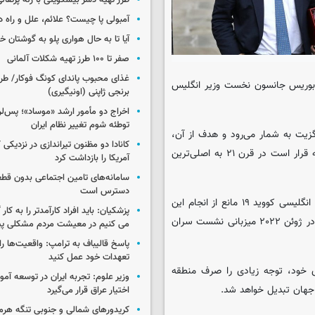
طرز تهیه دسر بیسکویتی با ژله پرتقال
آمبولی پا چیست؟ علائم، علل و راه د
آیا تا به حال هواری پلو به گوشتان 
صفر تا ۱۰۰ طرز تهیه شکلات آلمانی
غذای محبوب پاندای کونگ فوکار/ طرز
ز؛ بوریس جانسون نخست وزیر انگلیس
برنجی ژاپنی (اونیگیری)
اخراج دو مأمور ارشد «موساد»؛ پس‌
توطئه شوم تغییر نظام ایران
یت به شمار می‌رود و هدف از آن،
کانادا دو مظنون تیراندازی در نزدیکی
شناخت فرصت‌های پیش رو در منطقه راهبردی ایندوپاسیفیک است که قرار است در قرن ۲۱ به اصلی‌ترین
آمریکا را بازداشت کرد
سامانه‌های تامین اجتماعی بدون قطع
دسترس است
قرار بود جانسون در ماه میلادی ژانویه به هند سفر کند که شیوع گونه انگلیسی کووید ۱۹ مانع از انجام این
پزشکیان: باید افراد کارآمدتر را به کار
تصمیم شد. اکنون دفتر وی می‌گوید که این سفر پیش از آنکه انگلیس در ژوئن ۲۰۲۲ میزبانی نشست سران
می کنیم در معیشت مردم مشکلی پی
پاسخ قالیباف به ترامپ: واقعیت‌ها را 
تعهدات خود عمل کنید
 خود، توجه زیادی را صرف منطقه
وزیر علوم: تجربه ایران در توسعه آم
 جهان تبدیل خواهد شد.
اختیار عراق قرار می‌گیرد
کریدورهای شمالی و جنوبی تنگه هر