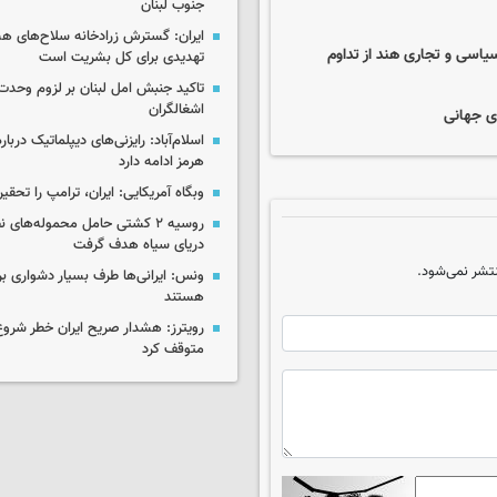
جنوب لبنان
ایران: گسترش زرادخانه سلاح‌های هست
سیاسی و تجاری هند از تداوم
تهدیدی برای کل بشریت است
تاکید جنبش امل لبنان بر لزوم وحدت 
اشغالگران
ای جهانی
اسلام‌آباد: رایزنی‌های دیپلماتیک دربا
هرمز ادامه دارد
وبگاه آمریکایی: ایران، ترامپ را تحقیر
روسیه ۲ کشتی حامل محموله‌های ن
دریای سیاه هدف گرفت
تشر نمی‌شود.
ونس: ایرانی‌ها طرف بسیار دشواری بر
هستند
رویترز: هشدار صریح ایران خطر شروع
متوقف کرد