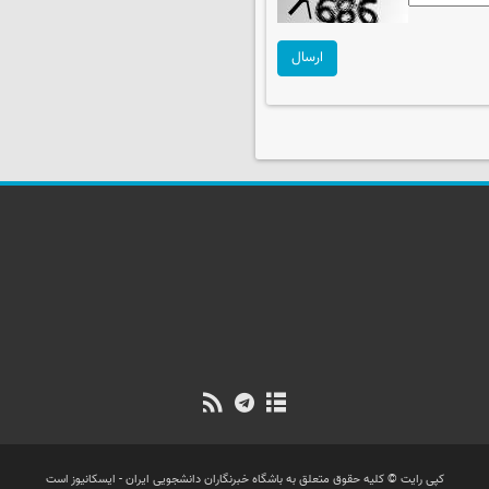
ارسال
کپی رایت © کلیه حقوق متعلق به باشگاه خبرنگاران دانشجویی ایران - ایسکانیوز است