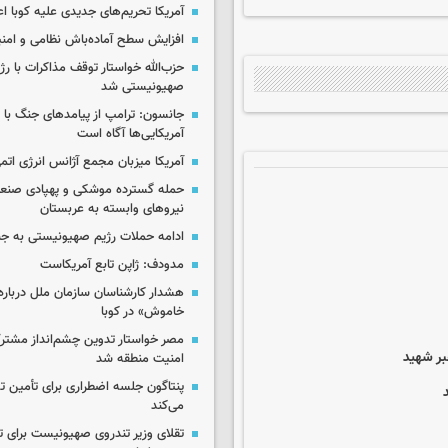
آمریکا تحریم‌های جدیدی علیه کوبا اع
افزایش سطح آماده‌باش نظامی و امنی
حزب‌الله خواستار توقف مذاکرات با رژ
صهیونیستی شد
جانسون: ترامپ از پیامدهای جنگ با ای
آمریکایی‌ها آگاه است
آمریکا میزبان مجمع آژانس انرژی اتم
حمله گسترده موشکی و پهپادی صنعا
نیروهای وابسته به عربستان
ادامه حملات رژیم صهیونیستی به جن
مدودف: ژاپن تابع آمریکاست
هشدار کارشناسان سازمان ملل درباره 
خاموش» در کوبا
مصر خواستار تدوین چشم‌انداز مشتر
بر شهید
امنیت منطقه شد
پنتاگون جلسه اضطراری برای تأمین تس
می‌کند
تقلای وزیر تندروی صهیونیست برای ت