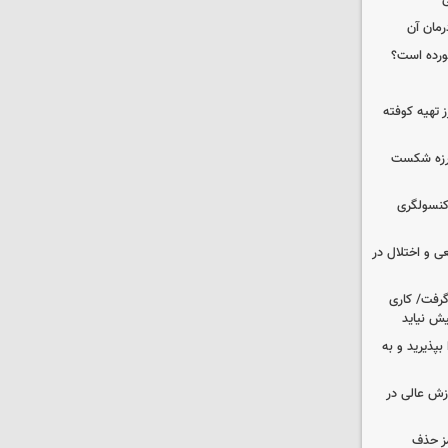
ی
رمان آن
خورده است؟
 تهیه کوفته
لرزه شکست
 کنسولگری
ی و اختلال در
 گرفت/ کاری
ش نیاید
بپذیرید و به
وزش عالی در
مز حذف