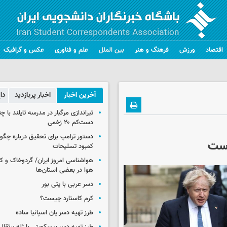
اقتصاد
ورزش
فرهنگ و هنر
بین الملل
علم و فناوری
عکس و گرافیک
آخرین اخبار
اخبار پربازدید
دا
تیراندازی مرگبار در مدرسه‌ تایلند با 
دست‌کم ۲۰ زخمی
دستور ترامپ برای تحقیق درباره چگو
است
کمبود تسلیحات
هواشناسی امروز ایران/ گردوخاک و
هوا در بعضی استان‌ها
دسر عربی با پتی بور
کرم کاستارد چیست؟
طرز تهیه دسر پان اسپانیا ساده