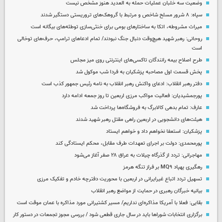
وضعیت سه خلبان عملیات حمله به العدید هنوز مشخص نیست
سپاه: ۸ شرور مسلح شاخص و مرتبط با گروهک‌های تروریستی دستگیر شدند
میراث مشروطه، اتکا به ساختارهای بومی برای خنثی‌سازی توطئه‌های بیگانه است
روحانی: رهبر شهید هیچ‌وقت دنبال جنگ نبودند/ تمام ادعاهای ترامپ، حرف‌های توخالی
است
طرح اصلاح بیمه رانندگان تاکسی‌های اینترنتی روی میز مجلس
پخش قسمت اول مصاحبه پزشکیان به فردا شب موکول شد
دفتر رهبر انقلاب: ادعای واکنش رهبر انقلاب به نامه رئیس جمهور کذب است
پورجمشیدیان: فعالیت مواکب مرزی اربعین تا روز جمعه ادامه دارد
عارف: تمام بدهی کالابرگ به فروشگاه‌ها پرداخت شد
هیئت‌های دانشجویی در اربعین راهی مقتل رهبر شهید شدند
پزشکیان: استعفا نخواهم داد و خواهم ایستاد
پورمحمدی: دولت بر اجرای تعهدات طرف مقابل، محکم ایستادگی کند
مهاجرانی: تردد از گذرگاه چیلات به عراق ۲۸ صفر آغاز می‌شود
رهگیری پهپاد MQ۹ بر فراز تنگه هرمز
تسهیل تردد اتباع غیرایرانی در اربعین با محوریت دفترچه خادم و تفکیک مرزی
بیانیه خبرگان رهبری در حمایت از مواضع رهبر انقلاب
بقایی: فعلا با آمریکا مذاکره‌ای نداریم/ مسیر کشتیرانی مورد مذاکره با عمان موقت است
برگزاری انتخابات شوراها باید در سال جاری قطعی شود / بررسی مجوز تجمعات در دستور کار