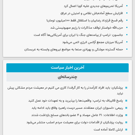
آمریکا تحریم‌های جدیدی علیه کوبا اعمال کرد
افزایش سطح آماده‌باش نظامی و امنیتی در عراق
رقم فسخ قرارداد رضاییان با استقلال فقط ۱۰۰میلیون تومان!
حزب‌الله خواستار توقف مذاکرات با رژیم صهیونیستی شد
جانسون: ترامپ از پیامدهای جنگ با ایران برای آمریکایی‌ها آگاه است
آمریکا میزبان مجمع آژانس انرژی اتمی می‌شود
حمله گسترده موشکی و پهپادی صنعا به مواضع نیروهای وابسته به عربستان
آخرین اخبار سیاست
چندرسانه‌ای
پزشکیان: باید افراد کارآمدتر را به کار گرفت/ کاری می کنیم در معیشت مردم مشکلی پیش
نیاید
پاسخ قالیباف به ترامپ: واقعیت‌ها را بپذیرید و به تعهدات خود عمل کنید
ربیعی: دلسوزان ایران معتقدند مسیر درست راهبرد وفاق باید ادامه یابد
وزارت اطلاعات: ۲۱ عامل موساد و ۴ عضو باندهای مسلح بازداشت شدند
روایت پزشکیان از اقدامات دولت برای معیشت مردم امشب منتشر می‌شود
ارتش کاملا آماده است