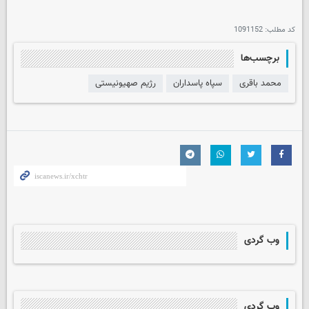
کد مطلب:
1091152
برچسب‌ها
محمد باقری
سپاه پاسداران
رژیم صهیونیستی
وب گردی
وب گردی