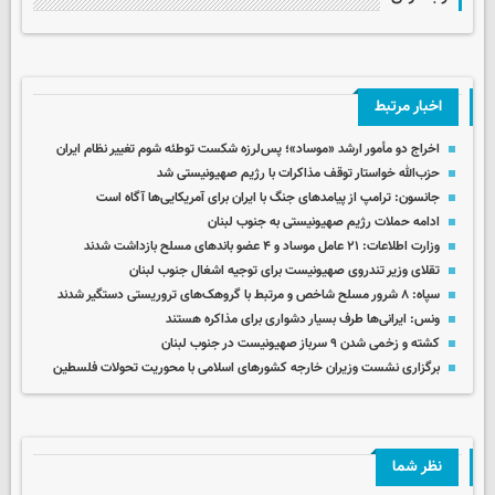
اخبار مرتبط
اخراج دو مأمور ارشد «موساد»؛ پس‌لرزه شکست توطئه شوم تغییر نظام ایران
حزب‌الله خواستار توقف مذاکرات با رژیم صهیونیستی شد
جانسون: ترامپ از پیامدهای جنگ با ایران برای آمریکایی‌ها آگاه است
ادامه حملات رژیم صهیونیستی به جنوب لبنان
وزارت اطلاعات: ۲۱ عامل موساد و ۴ عضو باندهای مسلح بازداشت شدند
تقلای وزیر تندروی صهیونیست برای توجیه اشغال جنوب لبنان
سپاه: ۸ شرور مسلح شاخص و مرتبط با گروهک‌های تروریستی دستگیر شدند
ونس: ایرانی‌ها طرف بسیار دشواری برای مذاکره هستند
کشته و زخمی شدن ۹ سرباز صهیونیست در جنوب لبنان
برگزاری نشست وزیران خارجه کشورهای اسلامی با محوریت تحولات فلسطین
نظر شما