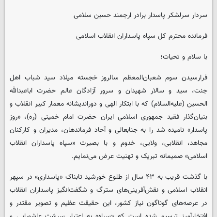
سردار سرلشکر پاسدار برادر ارجمند حسین سلامی
فرمانده محترم کل سپاه پاسداران انقلاب اسلامی
با سلام و تحیات؛
فرارسیدن سوم شعبان‌المعظم سالروز خجسته میلاد سید شباب اهل
جنت، سید و سالار شهیدان و سرور آزادگان عالم حضرت اباعبدالله
الحسین (علیه‌السلام) که با ابتکار الهی و دوراندیشانه معمار کبیر انقلاب و
بنیان‌گذار فقید جمهوری اسلامی ایران حضرت امام خمینی (ره)، «روز
پاسدار» نامیده شد را به جنابعالی و آحاد فرماندهان، مدیران و کارکنان
مجاهد، انقلابی، ولایی، خدوم و با بصیرت «سپاه پاسداران انقلاب
اسلامی» صمیمانه تبریک و تهنیت عرض می‌نمایم.
با گذشت قریب به ۴۳ سال از طلوع خورشید تابناک «پاسداری» در سپهر
انقلاب اسلامی و نقش‌آفرینی‌های سترگ و شگفت‌انگیز پاسداران انقلاب
در عرصه‌های گوناگون نیاز کشور، این حقیقت عظیم و تصویر مقتدر و
افتخارآمیز ترسیم شده است که «سپاه» به اعتبار سرشت عاشورایی و