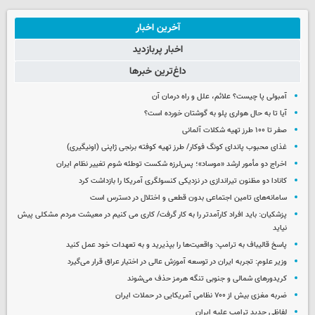
آخرین اخبار
اخبار پربازدید
داغ‌ترین خبرها
آمبولی پا چیست؟ علائم، علل و راه درمان آن
آیا تا به حال هواری پلو به گوشتان خورده است؟
صفر تا ۱۰۰ طرز تهیه شکلات آلمانی
غذای محبوب پاندای کونگ فوکار/ طرز تهیه کوفته برنجی ژاپنی (اونیگیری)
اخراج دو مأمور ارشد «موساد»؛ پس‌لرزه شکست توطئه شوم تغییر نظام ایران
کانادا دو مظنون تیراندازی در نزدیکی کنسولگری آمریکا را بازداشت کرد
سامانه‌های تامین اجتماعی بدون قطعی و اختلال در دسترس است
پزشکیان: باید افراد کارآمدتر را به کار گرفت/ کاری می کنیم در معیشت مردم مشکلی پیش
نیاید
پاسخ قالیباف به ترامپ: واقعیت‌ها را بپذیرید و به تعهدات خود عمل کنید
وزیر علوم: تجربه ایران در توسعه آموزش عالی در اختیار عراق قرار می‌گیرد
کریدورهای شمالی و جنوبی تنگه هرمز حذف می‌شوند
ضربه مغزی بیش از ۷۰۰ نظامی آمریکایی در حملات ایران
لفاظی جدید ترامپ علیه ایران