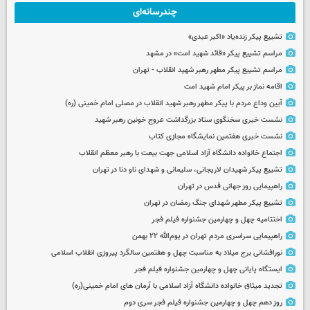
چندرسانه‌ای
تشییع پیکر زنده‌یاد «اکبر عبدی»
مراسم تشییع پیکر «قائد شهید امت» در مشهد
مراسم تشییع پیکر مطهر رهبر شهید انقلاب - تهران
اقامه نماز بر پیکر امام شهید امت
آیین وداع مردم با پیکر مطهر رهبر شهید انقلاب در مصلی امام خمینی (ره)
نشست خبری سخنگوی ستاد بزرگداشت عروج خونین رهبر شهید
نشست خبری هفتمین نمایشگاه مجازی کتاب
اجتماع خانواده دانشگاه آزاد اسلامی جهت بیعت با رهبر معظم انقلاب
تشییع پیکر شهیدان لاریجانی، سلیمانی و شهدای ناو دنا در تهران
راهپیمایی روز جهانی قدس در تهران
تشییع پیکر مطهر شهدای جنگ رمضان در تهران
اختتامیه چهل و چهارمین جشنواره فیلم فجر
راهپیمایی سراسری مردم تهران در یوم‌الله ۲۲ بهمن
نورافشانی برج میلاد به مناسبت چهل‌ و هفتمین سالگرد پیروزی انقلاب اسلامی
ایستگاه پایانی چهل و چهارمین جشنواره فیلم فجر
تجدید میثاق خانواده دانشگاه آزاد اسلامی با آرمان های امام خمینی(ره)
روز دهم چهل و چهارمین جشنواره فیلم فجر سری دوم