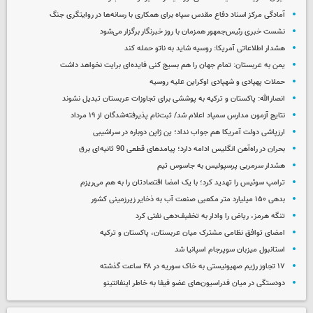
آمادگی مرکز اسناد دفاع مقدس سپاه برای همکاری با رسانه‌ها در روایتگری جنگ
نشست خبری رئیس‌جمهور همزمان با روز خبرنگار برگزار می‌شود
هشدار اطلاعاتی آمریکا: روسیه شاید به ناتو حمله کند
یمن به عربستان: تمام جهان را هم بسیج کنی فایده‌ای برایت نخواهد داشت
حملات پهپادی و شهپادی اوکراین علیه روسیه
انصارالله: پاکستان و ترکیه به پوششی برای تجاوزات عربستان تبدیل نشوند
نتایج آزمون مدارس سمپاد اعلام شد/ ثبت‌نام پذیرفته‌شدگان از ۱۹ مرداد
ارزپاشی دولت آمریکا هم جواب نداد؛ ین ژاپن دوباره در سراشیبی
بحران در راه‌آهن انگلیس ادامه دارد؛ پیامدهای قطعی 90 ثانیه‌ای برق
هشدار سرمربی پرسپولیس به جاسوس تیم
ترامپ سوئیس را تهدید کرد؛ با یک امضا اقتصادتان را به هم می‌ریزم
بدهی ۱۵۰ میلیارد متر مکعبی صنعت آب به ذخایر زیرزمینی کشور
تنگه هرمز، ریاض را وادار به تخفیف‌دهی نفتی کرد
امضای توافق نظامی مشترک میان عربستان، پاکستان و ترکیه
استانبول میزبان سوپرجام اسپانیا شد
۱۷ تجاوز رژیم صهیونیستی به خاک سوریه در ۴۸ ساعت گذشته
دودستگی در میان فدراسیون‌های عضو فیفا به خاطر اینفانتینو