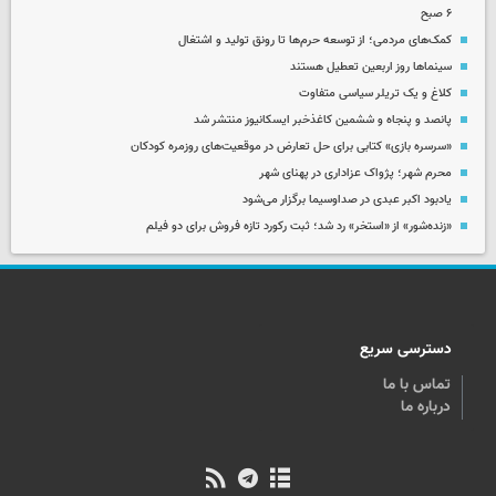
۶ صبح
کمک‌های مردمی؛ از توسعه حرم‌ها تا رونق تولید و اشتغال
سینماها روز اربعین تعطیل هستند
کلاغ و یک تریلر سیاسی متفاوت
پانصد و پنجاه و ششمین کاغذخبر ایسکانیوز منتشر شد
«سرسره بازی» کتابی برای حل تعارض در موقعیت‌های روزمره کودکان
محرم شهر؛ پژواک عزاداری در پهنای شهر
یادبود اکبر عبدی در صداوسیما برگزار می‌شود
«زنده‌شور» از «استخر» رد شد؛ ثبت رکورد تازه فروش برای دو فیلم
دسترسی سریع
تماس با ما
درباره ما