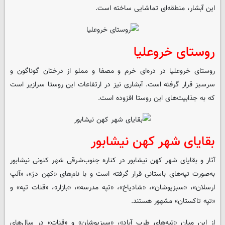
این آبشار، منطقه‌ای تماشایی ساخته است.
روستای خروعلیا
روستای خروعلیا در دره‌ای خرم و مصفا و مملو از درختان گوناگون و
سرسبز قرار گرفته است. آبشاری نیز در ارتفاعات این روستا سرازیر است
که به جذابیت‌های این روستا افزوده است.
بقایای شهر کهن نیشابور
آثار و بقایای شهر کهن نیشابور در کناره جنوب‌شرقی شهر کنونی نیشابور
به‌صورت تپه‌های باستانی قرار گرفته است و با نام‌های «کهن دژ»، «آلپ
ارسلان»، «سبزپوشان»، «شادیاخ»، «تپه مدرسه»، «بازار»، «قنات تپه» و
«تپه تاکستان» مشهور هستند.
از این میان «تپه‌های طرب آباد»، «سبزپوشان» و «قنات» در سال‌های