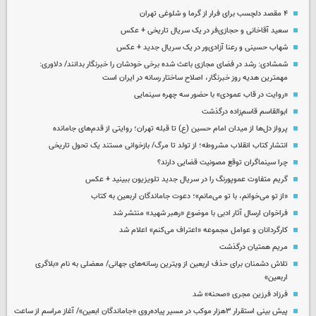
۴ مقصد دلچسب برای فرار از گرما و شلوغی تهران
سعید آقاخانی و حجازی‌فر در یک سریال تاریخی + عکس
شهاب حسینی و رعنا آزادی‌ور در یک سریال جدید + عکس
شمشادی: رشد در فضای مجازی باعث شده برخی خودشان را خبرنگار بدانند/ دلاوری:
مهمترین هدیه‌ روز خبرنگار، اصلاح ساختار رسانه در ایران است
«روایت در قاب عمودی» با حضور سه چهره سینمایی
ابوالقاسم قاسم‌زاده درگذشت
پرواز دل‌ها از میدان امام حسین (ع) تا قبله تهران؛ روایتی از قدم‌های جامانده
انتشار کتاب انقلاب مشروطه؛ از تولد تا مرگ/ بازخوانی مستند یک تحول تاریخی
چرا سینماگران توقع مصونیت قضایی دارند؟
گریم متفاوت عموپورنگ را در سریال جدید تلویزیون ببینید + عکس
«از تو می‌خوانم، با تو می‌مانم»؛ دعوت جاماندگان اربعین به کتاب
فراخوان ارسال آثار ادبی با موضوع «رهبر شهید» منتشر شد
کارگردانان و عوامل مجموعه «اعتراف می‌کنم» اعلام شد
مریم همتیان درگذشت
تلاش دشمنان برای حذف اربعین از ویترین رسانه‌های جهانی/ معضلی به نام «بلاگری
اربعین»
فرزاد فرزین مجری «صحنه» شد
پیش بینی استقرار ۳هزار موکب در مسیر پیاده‌روی «جاماندگان ابعین»/ آغاز مراسم از ساعت