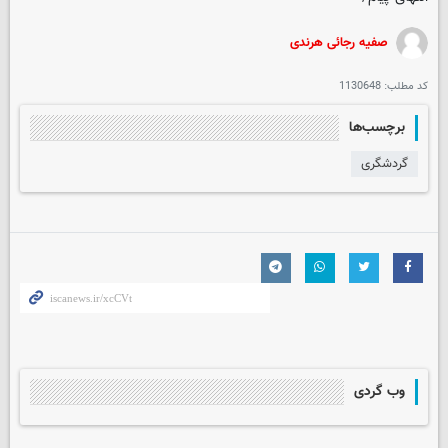
صفیه رجائی هرندی
کد مطلب:
1130648
برچسب‌ها
گردشگری
وب گردی