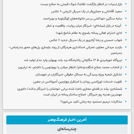
بازار لبنیات در انتظار بازگشت تقاضا/ شوک قیمتی به صلاح نیست
سعید آقاخانی و حجازی‌فر در یک سریال تاریخی + عکس
سایه سنگین خودکشی بر سر خانواده‌های کهگیلویه و بویراحمد
آیینه در بازار شیشه‌ای؛ خبرنگار میان روایت، واقعیت و خطر
ادای احترام اهالی رسانه یاسوج به مقام شامخ شهدا
شهاب حسینی و رعنا آزادی‌ور در یک سریال جدید + عکس
بازدید میدانی معاون عمرانی استانداری هرمزگان از روند بازسازی پل‌های محور بندرعباس–
بندرخمیر
نیروگاه خورشیدی ۱۲.۵ مگاواتی پالایشگاه بید بلند بهبهان وارد مدار تولید شد
از انتخاب محمد صلاح شگفت‌زده‌ام/ انتظار میلان یا یوونتوس را داشتم، نه ترابزون
تشکیل شعبه ویژه رسیدگی به مسائل حقوقی خبرنگاران در خوزستان
تقویت خدمات اورژانسی رودان با استقرار چهارمین آمبولانس در جغین
شمشادی: رشد در فضای مجازی باعث شده برخی خودشان را خبرنگار بدانند/ دلاوری:
مهمترین هدیه‌ روز خبرنگار، اصلاح ساختار رسانه در ایران است
مذاکرات ترمیم دستمزد چه زمانی کلید می‌خورد؟
آخرین اخبار فرهنگ‌وهنر
چندرسانه‌ای