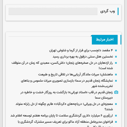
وب گردی
اخبار مرتبط
۴ مقصد دلچسب برای فرار از گرما و شلوغی تهران
نخستین هتل سنتی دزفول به بهره برداری رسید
راز اژدهایان در دل صخره‌های زنجان؛ داش‌کسن، معبدی که زمان در آن متوقف
شده است!
ماهنشان؛ میراث ماندگار آریایی‌ها در تلاقی تاریخ و طبیعت
نمایشگاه زنجان قدیم در سما؛ بازسازی تصویری میراث ملموس و بناهای
تخریب‌شده شهر
زنجان قدیم در قاب «استاد نورانی»؛ بازگشت به روزگار خشت و خاطره در
دبیرستان سما
معجزه‌ای در دل ویرانی؛ دریاچه‌های «کردآباد» طارم چگونه از دل زلزله متولد
شدند؟
ارزآوری ۶ میلیارد دلاری گردشگری سلامت تا پایان برنامه هفتم توسعه اعلام شد
فراخوان مدیرعامل منطقه آزاد ماکو برای تعریف مسیر مشترک گردشگری با