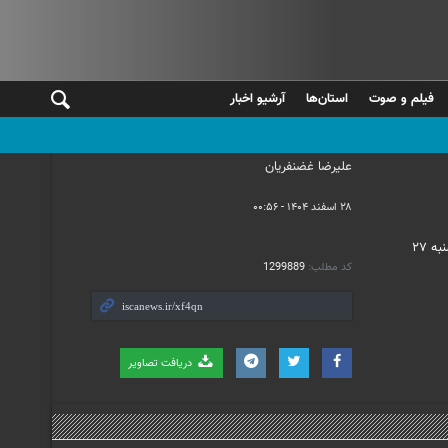
فیلم و صوت
استان‌ها
آرشیو اخبار
علیرضا غضنفریان
۲۸ اسفند ۱۴۰۴ - ۰۰:۵۶
مراسم تشییع پیکر مطهر شهدای ناو «دنا» و شهیدان «علی لاریجانی» دبیر شورای عالی امنیت ملی و «غلامرضا سلیمانی»رئیس سازمان بسیج مستضعفین، امروز چهارشنبه ۲۷
کد مطلب:
1299889
دریافت تصاویر