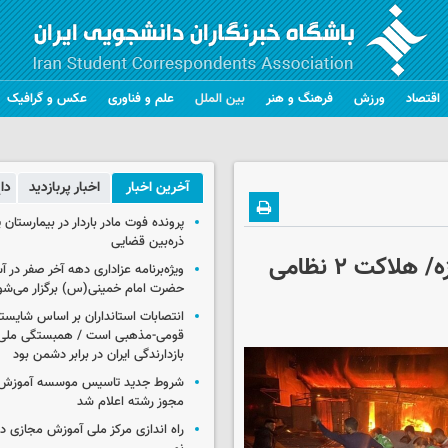
اقتصاد
ورزش
فرهنگ و هنر
بین الملل
علم و فناوری
عکس و گرافیک
آخرین اخبار
اخبار پربازدید
دا
پرونده فوت مادر باردار در بیمارستان پ
ذره‌بین قضایی
طوفان الاقصی| بمباران مناطقی در جنوب غزه/ هلاکت ۲ نظامی
ویژه‌برنامه عزاداری دهه آخر صفر در
حضرت امام خمینی(س) برگزار می‌شو
انتصابات استانداران بر اساس شایست
قومی-مذهبی است / همبستگی ملی،
بازدارندگی ایران در برابر دشمن بود
شروط جدید تاسیس موسسه آموزش 
مجوز رشته اعلام شد
راه اندازی مرکز ملی آموزش مجازی در