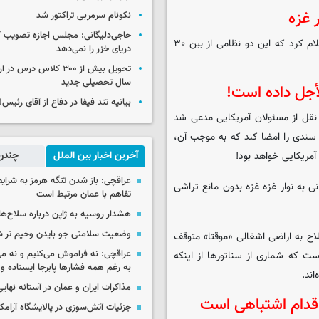
نکونام سرمربی تراکتور شد
حاجی‌دلیگانی: مجلس اجازه تصویب ک
ارتش رژیم اسرائیل از کشته شدن دو نظامی خود در غزه خبر داد و اعلام کرد که این دو نظامی از بین ۳۰
دریای خزر را نمی‌دهد
تحویل بیش از ۳۰۰ کلاس درس 
سال تحصیلی جدید
أجل داده است!
بیانیه تند فیفا در دفاع از آقای رئیس!
قل از مسئولان آمریکایی مدعی شد
ا سندی را امضا کند که به موجب آن،
آمریکایی خواهد بود!
آخرین اخبار بین الملل
چندرس
عراقچی: باز شدن تنگه هرمز به شرایط
 به نوار غزه غزه بدون مانع تراشی
تفاهم با عمان مرتبط است
هشدار روسیه به ژاپن درباره سلاح‌ه
وضعیت سلامتی جو بایدن وخیم تر 
ح به اراضی اشغالی «موقتا» متوقف
عراقچی: نه فراموش می‌کنیم و نه می
ست که شماری از سناتورها از اینکه
به رغم همه فشارها پابرجا ایستاده و
اند.
مذاکرات ایران و عمان در آستانه نها
 اقدام اشتباهی است
جزئیات آتش‌سوزی در پالایشگاه آرام