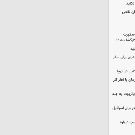
کنید
ران نقض
 اسکورت
ارگشا باشد؟
ید
راق برای سفر
یی در اروپا
ن با آغاز کار
هزار موشک پاتریوت به چند
 برابر اسرائیل
مپ درباره