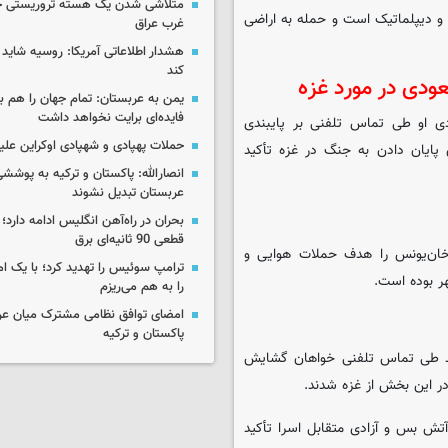
متلاشی شدن یک هسته تروریستی خ
 و دیپلماتیک است و حمله به اراضی
غرب عراق
هشدار اطلاعاتی آمریکا: روسیه شاید ب
کند
ودی در مورد غزه
یمن به عربستان: تمام جهان را هم 
فایده‌ای برایت نخواهد داشت
دی او طی تماس تلفنی بر پایبندی
حملات پهپادی و شهپادی اوکراین علی
 پایان دادن به جنگ در غزه تأکید
انصارالله: پاکستان و ترکیه به پوششی
عربستان تبدیل نشوند
بحران در راه‌آهن انگلیس ادامه دارد؛
قطعی 90 ثانیه‌ای برق
خان‌یونس را هدف حملات هوایی و
ترامپ سوئیس را تهدید کرد؛ با یک ام
ر بوده است.
را به هم می‌ریزم
امضای توافق نظامی مشترک میان عر
پاکستان و ترکیه
مد طی تماس تلفنی خواهان گشایش
در این بخش از غزه شدند.
تش بس و آزادی متقابل اسرا تأکید