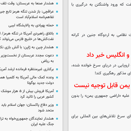
هشدار صنعا به عربستان: وقت تلف ن
ت که ورود واشنگتن به درگیری با
عراقچی: باز شدن تنگه هرمز تابع جب
تفاهم‌نامه اسلام‌آباد است
حمله پهپادی به پالایشگاه لیبی
باتلاق راهبردی آمریکا در تنگه هرمز/
ت نظامی به اردوگاه جنین در کرانه
نفت‌کش‌ها در خلیج فارس می‌تواند ک
هشدار چین به ژاپن: با آتش بازی نکن
و انگلیس خبر داد
دعوت مجدد عربستان از نخست‌وزیر ع
به ریاض
اروپایی در دریای سرخ خوانده شده،
برکناری غیرمنتظره فرمانده ارشد آمریکا
ای مذکور رهگیری کند!
وعده کمک مالی آمریکا به کلمبیا همزما
دولت جدید بوگوتا
 یمن قابل توجیه نیست
آمریکا فروش بیش از ۵ 
 علیه «اراضی جمهوری یمن» را بدون
کشور عربی را تائید کرد
وزیر دفاع پاکستان: جهان اسلام باید در
متحد شود
ی سرخ تلاش‌های بین المللی برای
هشدار نمایندگان جمهوری‌خواه به ترا
جنگ علیه ایران