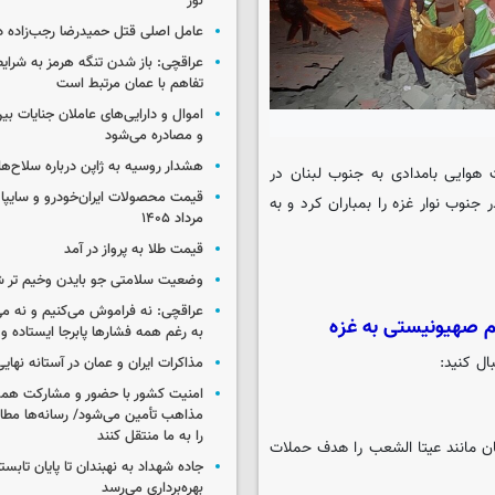
نور
عامل اصلی قتل حمیدرضا رجب‌زاده 
عراقچی: باز شدن تنگه هرمز به شرایط
تفاهم با عمان مرتبط است
اموال و دارایی‌های عاملان جنایات بی
و مصادره می‌شود
هشدار روسیه به ژاپن درباره سلاح‌ه
 هوایی بامدادی به جنوب لبنان در
نوب نوار غزه را بمباران کرد و به
مرداد ۱۴۰۵
قیمت طلا به پرواز در آمد
وضعیت سلامتی جو بایدن وخیم تر 
عراقچی: نه فراموش می‌کنیم و نه می
م صهیونیستی به غزه
به رغم همه فشارها پابرجا ایستاده و
مذاکرات ایران و عمان در آستانه نها
امنیت کشور با حضور و مشارکت همه 
مذاهب تأمین می‌شود/ رسانه‌ها مطا
را به ما منتقل کنند
ان مانند عیتا الشعب را هدف حملات
جاده شهداد به نهبندان تا پایان تابست
بهره‌برداری می‌رسد