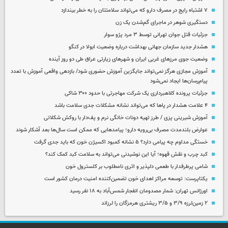
۷ اشتباه رایج در مصرف دارو که می‌تواند سلامتتان را به خطر بیندازد
دستگیری شوهر در ماجرای گم‌شدن یک زن
جزئیات قتل جوان تهرانی توسط ۳ مرد پژو سوار
هشدار جدید سازمان جهانی بهداشت درباره وضعیت ابولا در کنگو
وضعیت جوی مرزهای غربی ایران و شهرهای زیارتی عراق طی دو روز آینده
آموزش مجازی هرگز نمی‌تواند جایگزین آموزش حضوری شود/ بازدهی واقعی آموزش با تعدد
پیام‌رسان‌ها ایجاد نمی‌شود
جزئیات پرونده کلاهبرداری یک شرکت مهاجرتی با حدود ۳۰۰ شاکی
۴ علامت هشدار در پاها که می‌تواند نشانه مشکلات جدی سلامت باشد
آموزش شیرینی پزی / طرز تهیه دونات خانگی نرم و پف‌دار با روکش شکلاتی
عوارض بلندمدت مصرف بی‌رویه دارو؛ پیامدهایی که ممکن است سال‌ها بعد آشکار شوند
خستگی مداوم چه پیامی دارد؟ ۵ نشانه کمبود اکسیژن خون که باید جدی گرفت
کبد چرب و نقش قهوه؛ آیا این نوشیدنی می‌تواند به سلامت کبد کمک کند؟
شامی پرطرفدار با طعمی دلپذیر و اثری نامطلوب بر کلسترول خون
یکتاپرست: توسعه مراکز اهدای خون تضمین‌کننده امنیت درمان کشور است
اورژانس تهران: شمار مصدومان انفجار شمس‌آباد به ۱۸ نفر رسید
۲ زمین‌لرزه ۳/۹ و ۳/۵ ریشتری هرمزگان را لرزاند