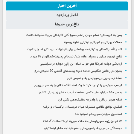
آخرین اخبار
اخبار پربازدید
داغ‌ترین خبرها
یمن به عربستان: تمام جهان را هم بسیج کنی فایده‌ای برایت نخواهد داشت
حملات پهپادی و شهپادی اوکراین علیه روسیه
انصارالله: پاکستان و ترکیه به پوششی برای تجاوزات عربستان تبدیل نشوند
نتایج آزمون مدارس سمپاد اعلام شد/ ثبت‌نام پذیرفته‌شدگان از ۱۹ مرداد
ارزپاشی دولت آمریکا هم جواب نداد؛ ین ژاپن دوباره در سراشیبی
بحران در راه‌آهن انگلیس ادامه دارد؛ پیامدهای قطعی 90 ثانیه‌ای برق
هشدار سرمربی پرسپولیس به جاسوس تیم
ترامپ سوئیس را تهدید کرد؛ با یک امضا اقتصادتان را به هم می‌ریزم
بدهی ۱۵۰ میلیارد متر مکعبی صنعت آب به ذخایر زیرزمینی کشور
تنگه هرمز، ریاض را وادار به تخفیف‌دهی نفتی کرد
امضای توافق نظامی مشترک میان عربستان، پاکستان و ترکیه
استانبول میزبان سوپرجام اسپانیا شد
۱۷ تجاوز رژیم صهیونیستی به خاک سوریه در ۴۸ ساعت گذشته
دودستگی در میان فدراسیون‌های عضو فیفا به خاطر اینفانتینو