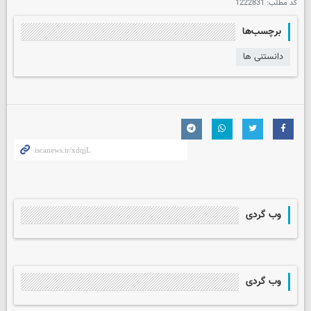
کد مطلب:
1222831
برچسب‌ها
دانستنی ها
وب گردی
وب گردی