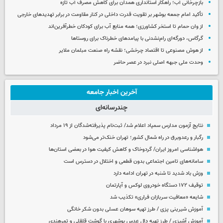
بازچرخانی آب؛ راهکار استانداری همدان برای کاهش مصرف آب تازه
تأکید امام جمعه بوشهر بر تقویت قدرت داخلی در کنار مقاومت در برابر تهدیدهای خارجی
از وان حمام تا استخر کشاورزی؛ همه منابع آب برای کودکان خطرآفرین‌اند
گرگاس، دورگه‌ای رام‌نشدنی با پیامدهای خطرناک برای روستاها
از هوش مصنوعی تا اقتصاد چرخشی؛ نقشه راه صنعت مبلمان ملایر
وحدت ملی جبهه اصلی نبرد در عصر حاضر
آخرین اخبار جامعه
چندرسانه‌ای
نتایج آزمون مدارس سمپاد اعلام شد/ ثبت‌نام پذیرفته‌شدگان از ۱۹ مرداد
رگبار و رعدوبرق در راه شمال کشور؛ تهران خنک‌تر می‌شود
هواشناسی امروز ایران/ گردوخاک و کاهش کیفیت هوا در بعضی استان‌ها
سامانه‌های تامین اجتماعی بدون قطعی و اختلال در دسترس است
وزش باد شدید تا شنبه در تهران ادامه دارد
توقیف ۱۷۲ دستگاه خودروی لوکس و آپارتمان
شایعه «معافیت سربازان فراری» تکذیب شد
آموزش شیرینی پزی / طرز تهیه سوهان عسلی بدون شکر خانگی
آموزش آشپزی / طرز تهیه دال عدس بوشهری با گوشت قلقلی و تمرهندی