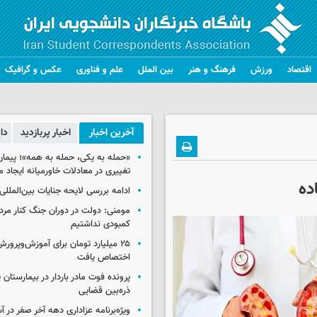
اقتصاد
ورزش
فرهنگ و هنر
بین الملل
علم و فناوری
عکس و گرافیک
آخرین اخبار
اخبار پربازدید
دا
«حمله به یکی، حمله به همه»؛ پیما
تغییری در معادلات خاورمیانه ایجاد م
ده
ادامه بررسی لایحه جنایات بین‌الملل
مومنی: دولت در دوران جنگ کنار مردم
کمبودی نداشتیم
۲۵ میلیارد تومان برای آموزش‌وپرو
اختصاص یافت
پرونده فوت مادر باردار در بیمارستان پ
ذره‌بین قضایی
ویژه‌برنامه عزاداری دهه آخر صفر در