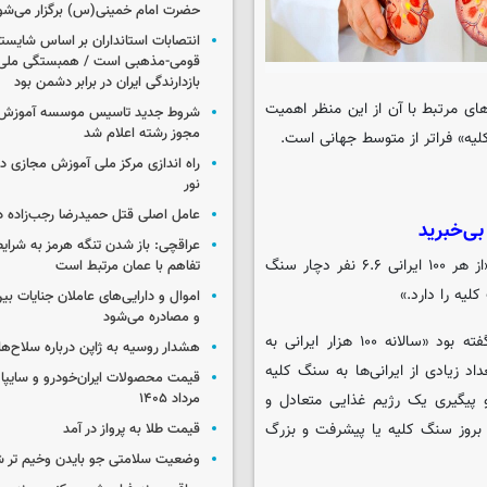
حضرت امام خمینی(س) برگزار می‌شو
انتصابات استانداران بر اساس شایست
قومی-مذهبی است / همبستگی ملی،
بازدارندگی ایران در برابر دشمن بود
های مرتبط با آن از این منظر اهمیت
شروط جدید تاسیس موسسه آموزش 
مجوز رشته اعلام شد
 کلیه» فراتر از متوسط جهانی است.
راه اندازی مرکز ملی آموزش مجازی در
نور
عامل اصلی قتل حمیدرضا رجب‌زاده 
بی‌خبرید
عراقچی: باز شدن تنگه هرمز به شرایط
عباس بصیری، رئیس جامعه اورولوژی ایران هم به تازگی اعلام کرده «از هر ۱۰۰ ایرانی ۶.۶ نفر دچار سنگ
تفاهم با عمان مرتبط است
لیه را دارد.»
اموال و دارایی‌های عاملان جنایات بی
و مصادره می‌شود
علیرضا زالی، رئیس دانشگاه علوم پزشکی شهید بهشتی هم پیشتر گفته بود «سالانه ۱۰۰ هزار ایرانی به
هشدار روسیه به ژاپن درباره سلاح‌ه
اد زیادی از ایرانی‌ها به سنگ کلیه
و پیگیری یک رژیم غذایی متعادل و
مرداد ۱۴۰۵
ز بروز سنگ کلیه یا پیشرفت و بزرگ
قیمت طلا به پرواز در آمد
وضعیت سلامتی جو بایدن وخیم تر 