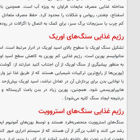
مداخله غذایی مصرف مایعات فراوان به ویژه آب است. همچنین باید
اسفناج، چغندر، ریواس و شکلات را محدود کرد. حفظ مصرف متعادل مو
کم چرب یا سبزیجات برگ سبز، برای کمک به اتصال با اگزالات در روده
رژیم غذایی سنگ‌های اوریک
تشکیل سنگ اوریک با سطوح بالای اسید اوریک در ادرار مرتبط است. 
متابولیسم پورین است. رژیم غذایی کم پورین به کاهش سطح اسید اور
به منظور پیشیگری از سنگ اوریک از آن اجتناب کنید عبارتند از: گوش
(پورین‌ها از رایج‌ترین ترکیبات شیمیایی هستند که از طریق غذا نیز وار
با توانایی بدن برای پردازش آن در تعادل نباشد، اسید اوریک بیش‌ازحد 
هایپراوریسمی شود. همچنین، پورین زیاد در بدن باعث کریستاله و 
درنتیجه ایجاد سنگ کلیه می‌شود) .
رژیم غذایی سنگ‌های استروویت
سنگ‌های استروویت منحصربه‌فرد هستند و توسط یون‌های آمونیوم ایج
رشد می کنند و اغلب بزرگتر از آن هستند که از سیستم ادراری عبور کنن
عفونت ادراری تحت نظر داشته باشید (مانند ادرار کدر یا بدبو، ادرار د