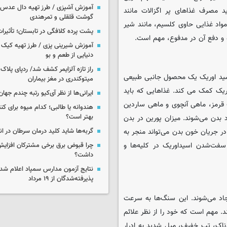
آموزش آشپزی / طرز تهیه دال عدس 
 مصرف غذاهای پر اگزالات مانند
گوشت قلقلی و تمرهندی
اد غذایی حاوی کلسیم، مانند شیر
پشت پرده کلافگی در تابستان؛ تأثیرات
 و دفع آن در مدفوع، مهم است.
آموزش شیرینی پزی / طرز تهیه کیک بر
دنیایی از طعم و بو
راز تازه آلزایمر کشف شد/ ردپای پلاک‌
اسید اوریک یک محصول جانبی طبیعی
میتوکندری در مغز بیماران
یک کمک می کند. غذاهایی که باید
ایرانی‌ها از نظر آی‌کیو رتبه چندم جهان 
ت قرمز، ماهی آنچوی و ماهی ساردین
هندوانه یا طالبی؛ کدام‌ میوه برای ک
بهتر است؟
د بدن می‌شوند. میزان پورین در بدن
در جریان خون بدن می‌تواند منجر به
گربه‌ها شاید کلید درمان سرطان در ا
سفت‌شدن اسیداوریک در کلیه‌ها و
چرا قبوض برق برخی مشترکان افزایش 
داشت؟
نتایج آزمون مدارس سمپاد اعلام شد/
پذیرفته‌شدگان از ۱۹ مرداد
اد می‌شوند. این سنگ‌ها به سرعت
د. مهم است که خود را از نظر علائم
ردناک، تب خفیف، میل شدید به ادرار