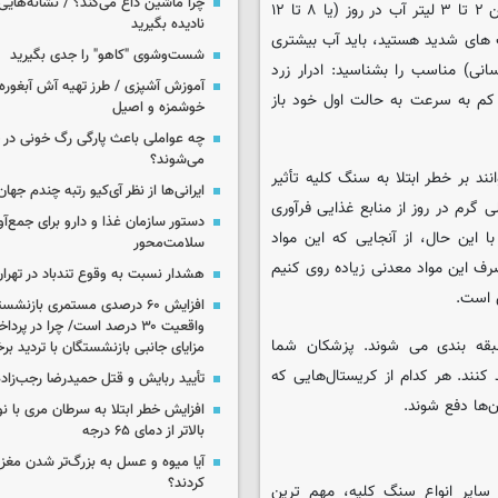
چرا ماشین داغ می‌کند؟ / نشانه‌هایی 
به طور کلی، برای کمک به پیشگیری از سنگ کلیه، بیشتر افراد باید بین ۲ تا ۳ لیتر آب در روز (یا ۸ تا ۱۲
نادیده بگیرید
ت های شدید هستید، باید آب بیشتری
شست‌وشوی "کاهو" را جدی بگیرید
انی) مناسب را بشناسید: ادرار زرد
آموزش آشپزی / طرز تهیه آش آبغوره
 کم به سرعت به حالت اول خود باز
خوشمزه و اصیل
چه عواملی باعث پارگی رگ خونی در
می‌شوند؟
ند بر خطر ابتلا به سنگ کلیه تأثیر
ایرانی‌ها از نظر آی‌کیو رتبه چندم جهان 
این شامل سدیم است که معمولا در مقادیر بیش از ۲.۳۰۰ میلی گرم در روز از منابع غذایی فرآوری
 این حال، از آنجایی که این مواد
سلامت‌محور
ف این مواد معدنی زیاده روی کنیم
هشدار نسبت به وقوع تندباد در تهرا
ی است.
افزایش ۶۰ درصدی مستمری‌ بازنش
واقعیت ۳۰ درصد است/ چرا در پ
قه بندی می شوند. پزشکان شما
مزایای جانبی بازنشستگان با تردید بر
د کنند. هر کدام از کریستال‌هایی که
تأیید ربایش و قتل حمیدرضا رجب‌زاده
‌ها دفع شوند.
افزایش خطر ابتلا به سرطان مری با 
بالاتر از دمای ۶۵ درجه
آیا میوه و عسل به بزرگ‌تر شدن مغز
کردند؟
سایر انواع سنگ کلیه، مهم ترین