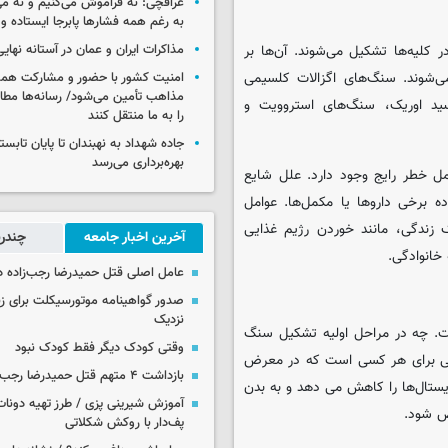
عراقچی: نه فراموش می‌کنیم و نه می
به رغم همه فشارها پابرجا ایستاده و
یه‌ها تشکیل می‌شوند. آن‌ها بر
مذاکرات ایران و عمان در آستانه نها
ی‌شوند. سنگ‌های اگزالات کلسیمی
امنیت کشور با حضور و مشارکت همه 
مذاهب تأمین می‌شود/ رسانه‌ها مطا
سید اوریک، سنگ‌های استروویت و
را به ما منتقل کنند
جاده شهداد به نهبندان تا پایان تابست
بهره‌برداری می‌رسد
 خطر رایج وجود دارد. علل شایع
ه برخی داروها یا مکمل‌ها. عوامل
زندگی، مانند خوردن رژیم غذایی
آخرین اخبار جامعه
چندرس
عامل اصلی قتل حمیدرضا رجب‌زاده 
صدور گواهینامه موتورسیکلت برای زنا
نزدیک
ت. چه در مراحل اولیه تشکیل سنگ
وقتی کودک دیگر فقط کودک نبود
اصلی برای هر کسی است که در معرض
بازداشت ۴ متهم قتل حمیدرضا رجب‌زاده
یستال‌ها را کاهش می دهد و به بدن
آموزش شیرینی پزی / طرز تهیه دونات
ص شود.
پف‌دار با روکش شکلاتی