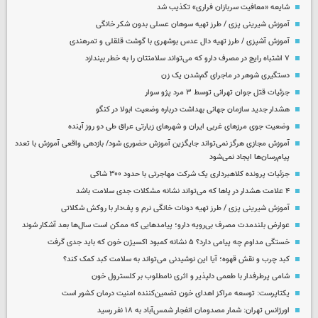
شایعه «معافیت سربازان فراری» تکذیب شد
آموزش شیرینی پزی / طرز تهیه سوهان عسلی بدون شکر خانگی
آموزش آشپزی / طرز تهیه دال عدس بوشهری با گوشت قلقلی و تمرهندی
۷ اشتباه رایج در مصرف دارو که می‌تواند سلامتتان را به خطر بیندازد
دستگیری شوهر در ماجرای گم‌شدن یک زن
جزئیات قتل جوان تهرانی توسط ۳ مرد پژو سوار
هشدار جدید سازمان جهانی بهداشت درباره وضعیت ابولا در کنگو
وضعیت جوی مرزهای غربی ایران و شهرهای زیارتی عراق طی دو روز آینده
آموزش مجازی هرگز نمی‌تواند جایگزین آموزش حضوری شود/ بازدهی واقعی آموزش با تعدد
پیام‌رسان‌ها ایجاد نمی‌شود
جزئیات پرونده کلاهبرداری یک شرکت مهاجرتی با حدود ۳۰۰ شاکی
۴ علامت هشدار در پاها که می‌تواند نشانه مشکلات جدی سلامت باشد
آموزش شیرینی پزی / طرز تهیه دونات خانگی نرم و پف‌دار با روکش شکلاتی
عوارض بلندمدت مصرف بی‌رویه دارو؛ پیامدهایی که ممکن است سال‌ها بعد آشکار شوند
خستگی مداوم چه پیامی دارد؟ ۵ نشانه کمبود اکسیژن خون که باید جدی گرفت
کبد چرب و نقش قهوه؛ آیا این نوشیدنی می‌تواند به سلامت کبد کمک کند؟
شامی پرطرفدار با طعمی دلپذیر و اثری نامطلوب بر کلسترول خون
یکتاپرست: توسعه مراکز اهدای خون تضمین‌کننده امنیت درمان کشور است
اورژانس تهران: شمار مصدومان انفجار شمس‌آباد به ۱۸ نفر رسید