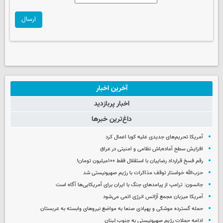
ارسال
آخرین اخبار
اخبار پربازدید
داغ‌ترین خبرها
آمریکا تحریم‌های جدیدی علیه کوبا اعمال کرد
افزایش سطح آماده‌باش نظامی و امنیتی در عراق
رقم فسخ قرارداد رضاییان با استقلال فقط ۱۰۰میلیون تومان!
حزب‌الله خواستار توقف مذاکرات با رژیم صهیونیستی شد
جانسون: ترامپ از پیامدهای جنگ با ایران برای آمریکایی‌ها آگاه است
آمریکا میزبان مجمع آژانس انرژی اتمی می‌شود
حمله گسترده موشکی و پهپادی صنعا به مواضع نیروهای وابسته به عربستان
ادامه حملات رژیم صهیونیستی به جنوب لبنان