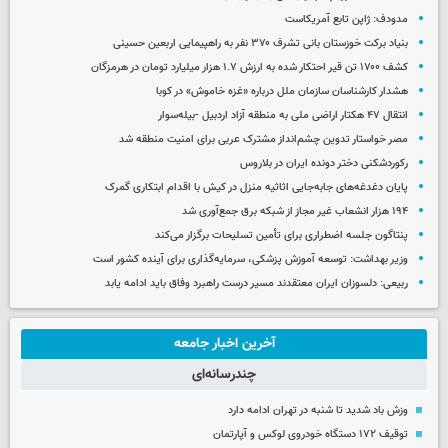
مدودف: ژاپن تابع آمریکاست
بنیاد برکت خوزستان بانی تشرف ۳۷۰ نفر به راهپیمایی اربعین حسینی
کشف ۱۷۰۰ تن قیر احتکار شده به ارزش ۱.۷ هزار میلیارد تومان در هرمزگان
هشدار کارشناسان سازمان ملل درباره «غزه‌ خاموش» در کوبا
انتقال ۴۷ هکتار اراضی ملی به منطقه آزاد اردبیل -بیله‌سوار
مصر خواستار تدوین چشم‌انداز مشترک عربی برای امنیت منطقه شد
رکوردشکنی دختر دونده ایران در بلاروس
پایان دغدغه‌های جابه‌جایی اثاثیه منزل در کیش با اقدام ابتکاری گمرک
۱۹۴ هزار انشعاب غیر مجاز از شبکه برق جمع‌آوری شد
پنتاگون جلسه اضطراری برای تأمین تسلیحات برگزار می‌کند
وزیر بهداشت: توسعه آموزش پزشکی، سرمایه‌گذاری برای آینده کشور است
ربیعی: دلسوزان ایران معتقدند مسیر درست راهبرد وفاق باید ادامه یابد
آخرین اخبار جامعه
چندرسانه‌ای
وزش باد شدید تا شنبه در تهران ادامه دارد
توقیف ۱۷۲ دستگاه خودروی لوکس و آپارتمان