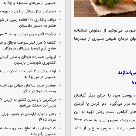
حسینی از مرزهای شلمچه و چذابه
نخستین هتل سنتی دزفول به بهره بر
توقف واگذاری ۱۲۰ قطعه زمی
قشم به دستور دادستان
یوه‌ها می‌توانیم از دمنوش استفاده
جزئیات قتل جوان تهرانی توسط ۳ مرد پژو سوار
ن درمان طبیعی بسیاری از بیمارها
کشف ۵ هزار لیتر سوخت قاچاق و 
سلاح گرم توسط مرزبانان هرمزگان
ارزیابی خسارات طوفان و تنش گرمای
کشاورزی شهرستان پارسیان
ارائه بیش از ۷ هزار خدمت درمان
حسینی در مرز چذابه
هشدار جدید سازمان جهانی بهداشت د
وضعیت ابولا در کنگو
پوستِ میوه یا اجزای دیگر گیاهان
ب
 قرار می‌گیرد. دم کردن یا گرفتن
پارس‌آباد احداث می‌شود
وهای گیاهی است. روش تهیه به این
صورت است که ابتدا گیاه را که به طرز صحیحی خرد شده در آب جوش می‌ریزند، سپس آن را به مدت ۵–۳
مرداد ۱۴۰۵
هم می‌زنند و سپس مایع را از کاغذ
کیشوندان در اجتماع اربعین، حماسه‌ا
حسینی رقم زدند