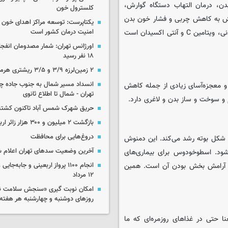
دن، درمان التهاب دستگاه گوارش،
کلسترول خون
ش به کاهش چربی و فشار خون بدن
یکتاپرست: توسعه مراکز اهدای خون 
کمک زیادی خواهید کرد. علاوه بر اینها این دمنوش سرشار از مواد معدنی، ویتامین C و آنتی اکسیدان است
امنیت درمان کشور است
اورژانس تهران: شمار مصدومان انفجا
۱۸ نفر رسید
۲ زمین‌لرزه ۳/۹ و ۳/۵ ریشتری هرمزگان را لرزاند
انسداد مسیر شمال به جنوب جاده چال
و معجزه‌آسای زیادی از جمله کاهش
تهران - شمال تا اطلاع ثانوی
و سوخت و ساز بدن و لاغری دارد.
حریق شهرک شمس آباد تاکنون کشته
بازگشت ۲ میلیون و ۳۰۰ هزار زائر اربعین به کشور
دروغ‌هایی برای محافظت
 شکل بوته رشد می‌کند. این دمنوش
آخرین وضعیت سدهای تهران اعلام 
ود. اسطوخودوس برای بیماری‌های
، آرامش بخش بودن آن است. همین
۱۲ مرداد
امکان نوبت گیری «سنجش سلامت نوآ
روزهای دوشنبه و چهارشنبه هر هفته
ا حتی در غذاهای روزمره‌ای که ما