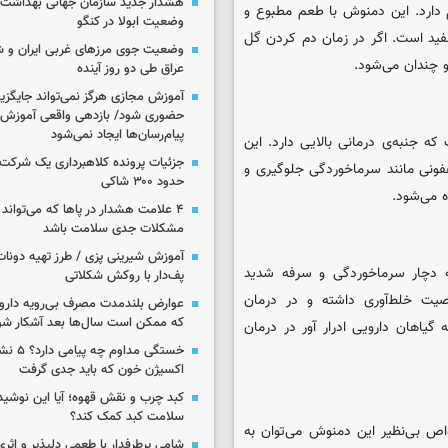
هشدار جدید سازمان جهانی بهداشت د
دارد. این دمنوش با طعم مطبوع و
وضعیت ابولا در کنگو
ید است. اگر در زمان دم کردن گل
وضعیت جوی مرزهای غربی ایران و شه
 چندان می‌شود.
عراق طی دو روز آینده
آموزش مجازی هرگز نمی‌تواند جایگز
حضوری شود/ بازدهی واقعی آموزش ب
پیام‌رسان‌ها ایجاد نمی‌شود
ه جنبه‌ی درمانی بالایی دارد. این
جزئیات پرونده کلاهبرداری یک شرکت 
عفونی مانند سرماخوردگی جلوگیری و
حدود ۳۰۰ شاکی
 می‌شود.
۴ علامت هشدار در پاها که می‌تواند 
مشکلات جدی سلامت باشد
آموزش شیرینی پزی / طرز تهیه دونات
 دچار سرماخوردگی و سرفه شدید
پف‌دار با روکش شکلاتی
صیت خلط‌آوری داشته و در درمان
عوارض بلندمدت مصرف بی‌رویه دارو؛
که ممکن است سال‌ها بعد آشکار شو
یاهان دارویی ادرار آور در درمان
خستگی مداوم
اکسیژن خون که باید جدی گرفت
کبد چرب و نقش قهوه؛ آیا این نوشیدن
سلامت کبد کمک کند؟
ص بی‌نظیر این دمنوش می‌توان به
شامی پرطرفدار با طعمی دلپذیر و اثری