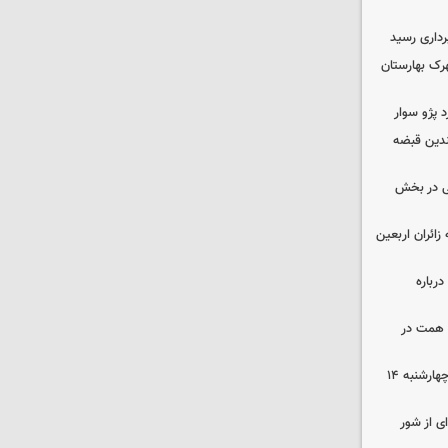
داری رسید
ن در شهرک بهارستان
چندین قبضه
ی در بخش
ی به زائران اربعین
رباره
زرگترین باغ مدرن کشور به ارزش ۷ همت در
رهن و اجاره آپارتمان در جنوب تهران چهارشنبه ۱۴
ی از شور