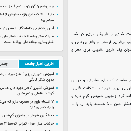
پرسپولیس؛ گران‌ترین تیم فصل جدید
بدرقه باشکوه ایران‌نژاد، جلوه‌ای از ا
مردم بود
آیین پیاده‌روی جاماندگان اربعین در 
عث شادی و افزایش انرژی در شما
میراث مشروطه، اتکا به ساختارهای ب
برقراری آرامش و رفع بی‌حالی و
خنثی‌سازی توطئه‌های بیگانه است
نوان یک داروی تقویتی برای مغز و
آخرین اخبار جامعه
چندرس
آموزش شیرینی پزی / طرز تهیه سوه
نی‌هاست که برای سلامتی و درمان
بدون شکر خانگی
ارویی برای دیابت، مشکلات قلبی،
آموزش آشپزی / طرز تهیه دال عدس 
گوشت قلقلی و تمرهندی
ه کرد. زنجبیل طبیعتی گرم دارد و
۷ اشتباه رایج در مصرف دارو که می‌ت
ار خون بالا هستند باید آن را با
را به خطر بیندازد
دستگیری شوهر در ماجرای گم‌شدن ی
جزئیات قتل جوان تهرانی توسط ۳ مرد پژو سوار