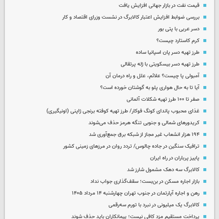
قیمت نفت در بازار جهانی افزایش یافت
بررسی ضوابط افزایش اعتبار کالابرگ در نشست وزرای اقتصاد و کار
دسر عربی با پتی بور
کرم کاستارد چیست؟
طرز تهیه دسر پان اسپانیا ساده
طرز تهیه دسر بیسکویتی با ژله پرتقالی
آمبولی پا چیست؟ علائم، علل و راه درمان آن
آیا تا به حال هواری پلو به گوشتان خورده است؟
صفر تا ۱۰۰ طرز تهیه شکلات آلمانی
غذای محبوب پاندای کونگ فوکار/ طرز تهیه کوفته برنجی ژاپنی (اونیگیری)
کریدورهای شمالی و جنوبی تنگه هرمز حذف می‌شوند
۱۹۴ هزار انشعاب غیر مجاز از شبکه برق جمع‌آوری شد
ترافیک سنگین در جاده چالوس/ تردد روان در مرزهای زمینی کشور
پاییز پرباران در راه ایران
کالابرگ سه دهک مشمول شارز شد
بازار اجاره مسکن در بن‌بست؛ سقف‌گذاری جواب نداد
رهن و اجاره آپارتمان در جنوب تهران چهارشنبه ۱۴ مرداد ۱۴۰۵
کالابرگ یک میلیونی در نبرد با تورم سه‌رقمی
پرداخت مستقیم مزد کافی نیست؛ پیمانکاران باید حذف شوند