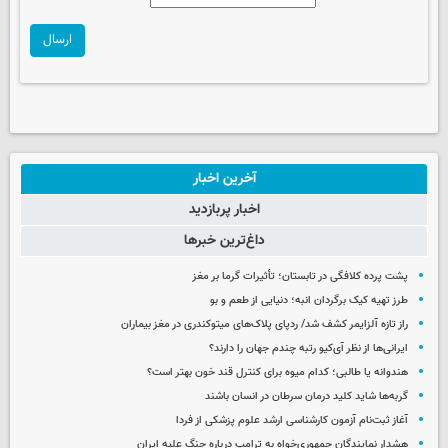
ارسال
آخرین اخبار
اخبار پربازدید
داغ‌ترین خبرها
پشت پرده کلافگی در تابستان؛ تأثیرات گرما بر مغز
طرز تهیه کیک برگردان انبه؛ دنیایی از طعم و بو
راز تازه آلزایمر کشف شد/ ردپای پلاک‌های میتوکندری در مغز بیماران
ایرانی‌ها از نظر آی‌کیو رتبه چندم جهان را دارند؟
هندوانه یا طالبی؛ کدام‌ میوه برای کنترل قند خون بهتر است؟
گربه‌ها شاید کلید درمان سرطان در انسان باشند
آغاز ثبت‌نام‌ آزمون کارشناسی ارشد علوم پزشکی از فردا
هشدار نمایندگان جمهوری‌خواه به ترامپ درباره جنگ علیه ایران