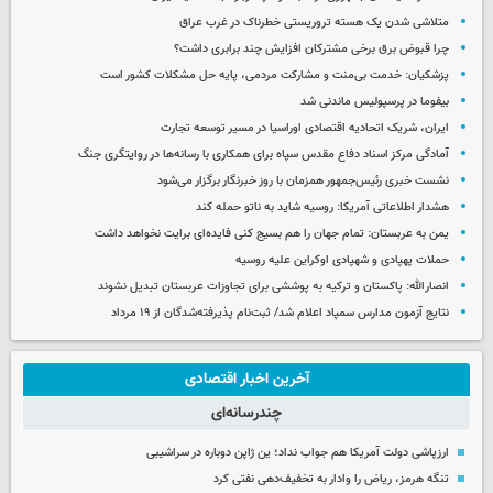
متلاشی شدن یک هسته تروریستی خطرناک در غرب عراق
چرا قبوض برق برخی مشترکان افزایش چند برابری داشت؟
پزشکیان: خدمت بی‌منت و مشارکت مردمی، پایه حل مشکلات کشور است
بیفوما در پرسپولیس ماندنی شد
ایران، شریک اتحادیه اقتصادی اوراسیا در مسیر توسعه تجارت
آمادگی مرکز اسناد دفاع مقدس سپاه برای همکاری با رسانه‌ها در روایتگری جنگ
نشست خبری رئیس‌جمهور همزمان با روز خبرنگار برگزار می‌شود
هشدار اطلاعاتی آمریکا: روسیه شاید به ناتو حمله کند
یمن به عربستان: تمام جهان را هم بسیج کنی فایده‌ای برایت نخواهد داشت
حملات پهپادی و شهپادی اوکراین علیه روسیه
انصارالله: پاکستان و ترکیه به پوششی برای تجاوزات عربستان تبدیل نشوند
نتایج آزمون مدارس سمپاد اعلام شد/ ثبت‌نام پذیرفته‌شدگان از ۱۹ مرداد
آخرین اخبار اقتصادی
چندرسانه‌ای
ارزپاشی دولت آمریکا هم جواب نداد؛ ین ژاپن دوباره در سراشیبی
تنگه هرمز، ریاض را وادار به تخفیف‌دهی نفتی کرد