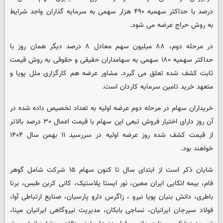
درصد با حداکثر سهمیه ۴۹۰ هزار سهمی به سرمایه گذاران واجد شرایط
به روش حراج عرضه می شود.
در مرحله دوم، ۸۸ میلیون سهم معادل ۸ درصد دیگر همان روز با
حداکثر سهمیه ۱۸۰ سهمی به سهامداران حقیقی و حقوقی به روش قیمت
ثابت کشف شده تعلق می گیرد. مشاور عرضه هم کارگزاری ملل پویا و
متعهد خرید تامین سرمایه کاردان است.
ﺧﺮﯾﺪاران ﺳﻬﺎم در ﻣﺮﺣله دوم ﻋﺮﺿﻪ اوﻟﯿﻪ ﺑﻪ ﺗﻌﺪاد ﺗﺨﺼﯿﺺ داده ﺷﺪه در
آن روز دارای اﺧﺘﯿﺎر ﻓﺮوش تبعی اﯾﻦ ﺳﻬﺎم با قیمت اعمال ۳۰ درصد بالاتر
از قیمت کشف شده روز عرضه اولیه در سررسید ۱۱ بهمن سال ۱۴۰۴
ﺧﻮاﻫﻨﺪ ﺑﻮد.
شایان ذکر است از ابتدای سال تا کنون سهام ۱۵ شرکت شامل گوهر
فام، بیمه اتکایی ایران معین، نور ایستا پلاستیک، کانی کربن طبس، برنا
باطری، دانش بنیان پویا نیرو ، زاگرس دارو پارسیان، صنایع ارتباطی آوا،
فولاد سیرجان ایرانیان، نساجی بابکان، مدیریت نیروگاهی ایرانیان مپنا،