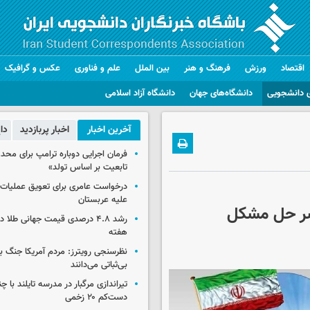
اقتصاد
ورزش
فرهنگ و هنر
بین الملل
علم و فناوری
عکس و گرافیک
 دانشجویی
دانشگاه‌های جهان
دانشگاه آزاد اسلامی
آخرین اخبار
اخبار پربازدید
دا
فرمان اجرایی دوباره ترامپ برای مح
تابعیت بر اساس تولد»
درخواست عامری برای تعویق عملیات ان
علیه عربستان
سر حل مشکل
رشد ۴.۸ درصدی قیمت جهانی طلا 
هفته
نظرسنجی رویترز: مردم آمریکا جنگ با 
بی‌ثباتی می‌دانند
تیراندازی مرگبار در مدرسه‌ تایلند با 
دست‌کم ۲۰ زخمی