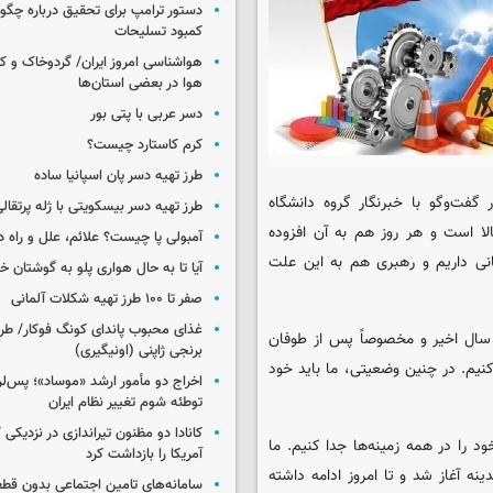
دستور ترامپ برای تحقیق درباره چگو
کمبود تسلیحات
هواشناسی امروز ایران/ گردوخاک و
هوا در بعضی استان‌ها
دسر عربی با پتی بور
کرم کاستارد چیست؟
طرز تهیه دسر پان اسپانیا ساده
گفت‌وگو با خبرنگار گروه دانشگاه
طرز تهیه دسر بیسکویتی با ژله پرتقال
لا است و هر روز هم به آن افزوده
آمبولی پا چیست؟ علائم، علل و راه د
انی داریم و رهبری هم به این علت
آیا تا به حال هواری پلو به گوشتان 
صفر تا ۱۰۰ طرز تهیه شکلات آلمانی
غذای محبوب پاندای کونگ فوکار/ طرز
ال اخیر و مخصوصاً پس از طوفان
برنجی ژاپنی (اونیگیری)
کنیم. در چنین وضعیتی، ما باید خود
اخراج دو مأمور ارشد «موساد»؛ پس‌
توطئه شوم تغییر نظام ایران
کانادا دو مظنون تیراندازی در نزدیکی
 را در همه زمینه‌ها جدا کنیم. ما
آمریکا را بازداشت کرد
ینه آغاز شد و تا امروز ادامه داشته
سامانه‌های تامین اجتماعی بدون قطع