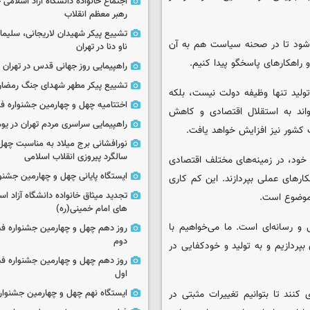
اجتماع خانواده دانشگاه آزاد اسلامی
رهبر معظم انقلاب
تشییع پیکر شهیدان لاریجانی، سلیما
اد شود تا در صحنه سیاست هم به آن
ناو دنا در تهران
و راهکارهای پاسخگو پیدا کنیم.
راهپیمایی روز جهانی قدس در تهران
تشییع پیکر مطهر شهدای جنگ رمضان 
ولید تنها وظیفه دولت نیست، بلکه
اختتامیه چهل و چهارمین جشنواره فی
تواند به استقلال اقتصادی و کاهش
راهپیمایی سراسری مردم تهران در یوم‌الله ۲۲
ت کشور نیز افزایش خواهد یافت.
نورافشانی برج میلاد به مناسبت چهل
سالگرد پیروزی انقلاب اسلامی
 خود، در زمینه‌های مختلف اقتصادی
ایستگاه پایانی چهل و چهارمین جشنو
هکارهای عملی بپردازند. این کم کاری
تجدید میثاق خانواده دانشگاه آزاد اسل
 موضوع است.
های امام خمینی(ره)
و رسانه‌ای است. ما می‌خواهیم با
روز دهم چهل و چهارمین جشنواره ف
دوم
ردازیم و به تولید و خودکفایی در
روز دهم چهل و چهارمین جشنواره ف
اول
ایستگاه نهم چهل و چهارمین جشنوار
نند تا بتوانیم تغییرات مثبتی در