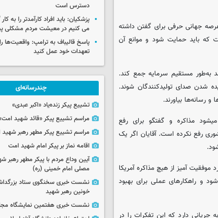
دسترس است
پزشکیان: باید افراد کارآمدتر را به کار
رصه جهانی حرفی برای گفتن داشته
می کنیم در معیشت مردم مشکلی پی
ست که باید حمایت شود و موانع آن
پاسخ قالیباف به ترامپ: واقعیت‌ها را 
تعهدات خود عمل کنید
 به‌طور مستقیم سرمایه جمع کند.
ده شدن صدای تولیدکنندگان شوند.
چندرسانه‌ای
 و رسانه‌ها بیاورند.
تشییع پیکر زنده‌یاد «اکبر عبدی»
مراسم تشییع پیکر «قائد شهید امت»
میشود مذاکره و گفتگو برای رفع
مراسم تشییع پیکر مطهر رهبر شهید ان
وری رفع نکرده است. آقایان اگر یک
اقامه نماز بر پیکر امام شهید امت
ود.
آیین وداع مردم با پیکر مطهر رهبر شه
وفقیت آمیز از هیچ مذاکره‌ آمریکا
مصلی امام خمینی (ره)
شود و راهکارهای عملی برای بهبود
نشست خبری سخنگوی ستاد بزرگدا
خونین رهبر شهید
نشست خبری هفتمین نمایشگاه مجا
ه جریانی دارد که این تفکرات را در