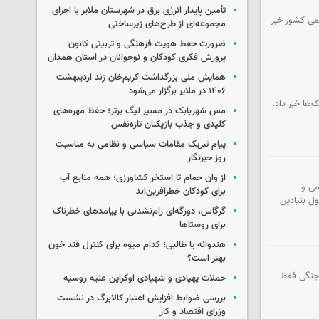
تأمین پایدار انرژی برق در شهرستان ملایر با اجرای
لمی کشور خبر
مجموعه‌ای از طرح‌های زیرساختی
ضرورت حفظ هویت فرهنگی و تربیتی کانون
پرورش فکری کودکان و نوجوانان در استان همدان
همایش ملی بزرگداشت کریم‌خان زند اردیبهشت
۱۴۰۶ در ملایر برگزار می‌شود
ک‌ها خبر داد.
مس شهربابک در مسیر لیگ برتر؛ حفظ مهره‌های
کلیدی و جذب بازیکنان تازه‌نفس
پیام تبریک مقامات سیاسی و نظامی به مناسبت
روز خبرنگار
از وان حمام تا استخر کشاورزی؛ همه منابع آب
می و
برای کودکان خطرآفرین‌اند
ل بنیادین
گرگاس، دورگه‌ای رام‌نشدنی با پیامدهای خطرناک
برای روستاها
هندوانه یا طالبی؛ کدام‌ میوه برای کنترل قند خون
بهتر است؟
 جنگی فقط
حملات پهپادی و شهپادی اوکراین علیه روسیه
بررسی ضوابط افزایش اعتبار کالابرگ در نشست
وزرای اقتصاد و کار