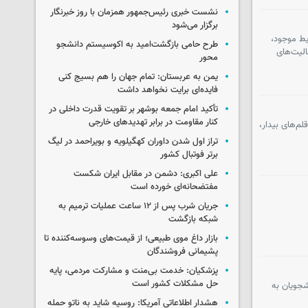
نشست خبری رئیس‌جمهور همزمان با روز خبرنگار
برگزار می‌شود
یط موجود،
طرح حامی بازگشت‌امید به اکوسیستم دانشجو
لیت‌های
محور
یمن به عربستان: تمام جهان را هم بسیج کنی
فایده‌ای برایت نخواهد داشت
تأکید امام جمعه بوشهر بر تقویت قدرت داخلی در
کنار مقاومت در برابر تهدیدهای خارجی
م‌های بیدار،
تراز اول شدن داوران کهگیلویه و بویراحمد در لیگ
برتر فوتبال کشور
علی اکبری: دشمن در مقابل ایران شکست
مفتضحانه‌ای خورده است
جریان شرب پس از ۱۲ ساعت عملیات ترمیم به
شبکه بازگشت
بازار داغ موی طبیعی؛ از قیمت‌های وسوسه‌کننده تا
پشیمانی فروشندگان
پزشکیان: خدمت بی‌منت و مشارکت مردمی، پایه
حل مشکلات کشور است
شجویان به
هشدار اطلاعاتی آمریکا: روسیه شاید به ناتو حمله