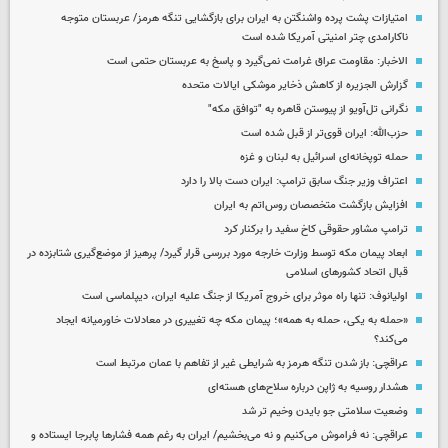
امتیازات پشت پرده واشنگتن به ایران برای بازگشایی تنگه هرمز/ عربستان متوجه
ناکارامدی چتر امنیتی آمریکا شده است
الاخبار: مقاومت عراق غرامت نمی‌گیرد و پاسخ به عربستان حتمی است
گزارش الجزیره از کاهش ذخایر موشکی ایالات متحده
نگرانی تل‌آویو از پیوستن قاهره به "توافق مکه"
حزب‌الله: ایران قوی‌تر از قبل شده است
حمله توپخانه‌ای اسرائیل به لبنان و غزه
اعتراف وزیر جنگ سابق ترامپ: ایران دست بالا را دارد
افزایش بازگشت متخصصان روس‌اتم به ایران
ترامپ مشاور حقوقی کاخ سفید را برکنار کرد
ابعاد پیمان مکه توسط وزارت خارجه مورد بررسی قرار گیرد/ پرهیز از موضع‌گیری شتابزده در
قبال اتحاد کشورهای اسلامی
اولیانوف: تنها راه موثر برای خروج آمریکا از جنگ علیه ایران، دیپلماسی است
«حمله به یکی، حمله به همه»؛ پیمان مکه چه تغییری در معادلات خاورمیانه ایجاد
می‌کند؟
عراقچی: باز شدن تنگه هرمز به شرایطی غیر از تفاهم با عمان مرتبط است
هشدار روسیه به ژاپن درباره سلاح‌های هسته‌ای
وضعیت سلامتی جو بایدن وخیم تر شد
عراقچی: نه فراموش می‌کنیم و نه می‌بخشیم/ ایران به رغم همه فشارها پابرجا ایستاده و