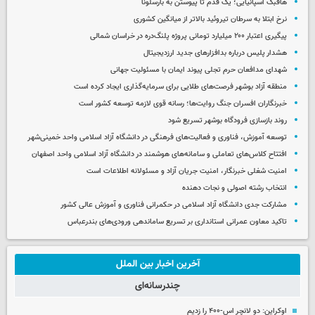
هافبک اسپانیایی؛ یک قدم تا پیوستن به بارسلونا
نرخ ابتلا به سرطان تیروئید بالاتر از میانگین کشوری
پیگیری اعتبار ۲۰۰ میلیارد تومانی پروژه پلنگ‌دره در خراسان شمالی
هشدار پلیس درباره بدافزارهای جدید ارزدیجیتال
شهدای مدافعان حرم تجلی پیوند ایمان با مسئولیت جهانی
منطقه آزاد بوشهر فرصت‌های طلایی برای سرمایه‌گذاری ایجاد کرده است
خبرنگاران افسران جنگ روایت‌ها؛ رسانه قوی لازمه توسعه کشور است
روند بازسازی فرودگاه بوشهر تسریع شود
توسعه آموزش، فناوری و فعالیت‌های فرهنگی در دانشگاه آزاد اسلامی واحد خمینی‌شهر
افتتاح کلاس‌های تعاملی و سامانه‌های هوشمند در دانشگاه آزاد اسلامی واحد اصفهان
امنیت شغلی خبرنگار، امنیت جریان آزاد و مسئولانه اطلاعات است
انتخاب رشته اصولی و نجات دهنده
مشارکت جدی دانشگاه آزاد اسلامی در حکمرانی فناوری و آموزش عالی کشور
تاکید معاون عمرانی استانداری بر تسریع ساماندهی ورودی‌های بندرعباس
آخرین اخبار بین الملل
چندرسانه‌ای
اوکراین: دو لانچر اس-۴۰۰ را زدیم