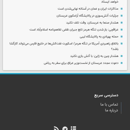
خواهد ایستاد
مذاکرات ایران و عمان در آستانه نهایی‌شدن است
جزئیات آتش‌سوزی در پالایشگاه آرامکوی عربستان
هشدار صنعا به عربستان: وقت تلف نکنید
عراقچی: باز شدن تنگه هرمز تابع جبران نقض تفاهم‌نامه اسلام‌آباد است
حمله پهپادی به پالایشگاه لیبی
باتلاق راهبردی آمریکا در تنگه هرمز/ اسکورت نفت‌کش‌ها در خلیج فارس می‌تواند کارگشا
باشد؟
هشدار چین به ژاپن: با آتش بازی نکنید
دعوت مجدد عربستان از نخست‌وزیر عراق برای سفر به ریاض
دسترسی سریع
تماس با ما
درباره ما