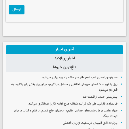
ارسال
آخرین اخبار
اخبار پربازدید
داغ‌ترین خبرها
صدونودوپنجمین شب شعر طنز «در حلقه رندان» برگزار می‌شود
پول بادآورده، شکستن مرزهای اخلاقی و معضل «بلاگری» در ایران/ وقتی پای بلاگرها به
قتل باز می‌شود
پیش‌بینی جدید از قیمت طلا
فریدزاده: فارابی، طی یک فرآیند شفاف طرح اولیه آثار را غربالگری می‌کند
جهاد علمی در دل «شب‌های حماسی طارم»؛ دختران حاج قاسم، با قلم و کتاب در برابر
تبعات جنگ
جزئیات قتل قهرمان کراسفیت از زبان قاتلش