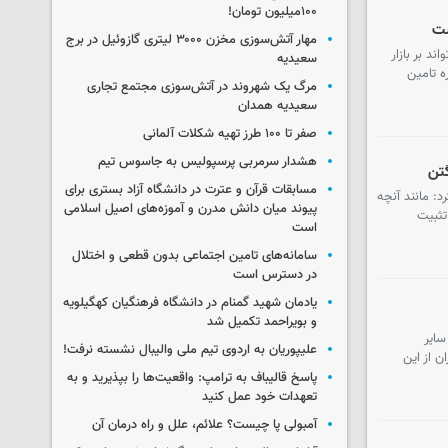
۱۰۰میلیون تومان!
ست
مهار آتش‌سوزی مخزن ۳۰۰۰ لیتری گازوئیل در برج
د بر بازار
سعیدیه
ه تامین
مرگ یک شهروند در آتش‌سوزی مجتمع تجاری
سعیدیه همدان
صفر تا ۱۰۰ طرز تهیه شکلات آلمانی
هشدار سرمربی پرسپولیس به جاسوس تیم
گتن
مسابقات قرآن و عترت در دانشگاه آزاد بستری برای
: مانند آنچه
پیوند میان دانش مدرن و آموزه‌های اصیل اسلامی
تثبیت
است
سامانه‌های تامین اجتماعی بدون قطعی و اختلال
در دسترس است
یادمان شهید گمنام در دانشگاه فرهنگیان کهگیلویه
و بویراحمد تکمیل شد
سایر
علیپوریان به اردوی تیم ملی والیبال نشسته نرفت!
ن از این
پاسخ قالیباف به ترامپ: واقعیت‌ها را بپذیرید و به
تعهدات خود عمل کنید
آمبولی پا چیست؟ علائم، علل و راه درمان آن