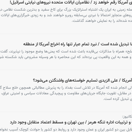
آمریکا رقم خواهد زد / نظامیان ایالات متحده نیروهای نیابتی اسرائیل!
حمله زمینی به ایران یک اشتباه استراتژیک بزرگ برای کاخ سفید و بدترین شکست نظامی در 
های متجاوز احتمالا با نبردی بی‌سابقه روبرو خواهند شد و به زودی خبرگزاری‌های ایالات
ده شده‌اند را به نمایش خواهند گذاشت.
دیل شده است / نبرد تمام عیار تنها راه اخراج آمریکا از منطقه
صلح» همراه با مذاکرات بی‌فایده باعث شده است که یمنی‌ها وضع موجود را نپذیرند، گفت
همه به این واقعیت پی برده‌اند که این محاصره با هر وسیله مشروعی باید شکسته شو
ریکا / علی الزیدی تسلیم خواسته‌های واشنگتن می‌شود؟
لی انجام شده که آمریکا در تلاش است بغداد را به پذیرش مطالباتی همچون خلع سلاح گر
 مقابل، تقویت جایگاه جریان‌های مقاومت و پیچیدگی معادلات سیاسی و امنیتی عراق، ای
دی تبدیل کرده است.
انیوز:
و ترتیبات اداره تنگه هرمز / بین تهران و مسقط اعتماد متقابل وجود دارد
تقابل بین دو کشور ایران و عمان وجود دارد و روابط دو کشور با حوادث کوچک آسیب نخواه