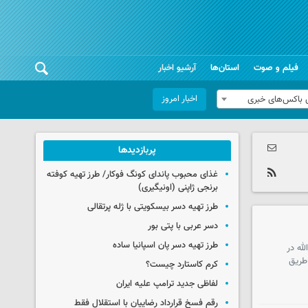
فیلم و صوت
استان‌ها
آرشیو اخبار
اخبار امروز
 باکس‌های خبری
پربازدیدها
غذای محبوب پاندای کونگ فوکار/ طرز تهیه کوفته
برنجی ژاپنی (اونیگیری)
طرز تهیه دسر بیسکویتی با ژله پرتقالی
دسر عربی با پتی بور
طرز تهیه دسر پان اسپانیا ساده
الله در
 طریق
کرم کاستارد چیست؟
لفاظی جدید ترامپ علیه ایران
رقم فسخ قرارداد رضاییان با استقلال فقط