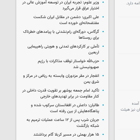
وزیر علوم: تجربه ایران در توسعه آموزش عالی در
ه دارد.
اختیار عراق قرار می‌گیرد
علی اکبری: دشمن در مقابل ایران شکست
مفتضحانه‌ای خورده است
گرگاس، دورگه‌ای رام‌نشدنی با پیامدهای خطرناک
برای روستاها
تأملی بر کارکردهای تمدنی و هویتی راهپیمایی
اربعین
حزب‌الله خواستار توقف مذاکرات با رژیم
صهیونیستی شد
انفجار در مقر مزدوران وابسته به ریاض در مرکز و
شرق یمن
تأکید امام جمعه بوشهر بر تقویت قدرت داخلی در
کنار مقاومت در برابر تهدیدهای خارجی
آمده
طالبان: داعش در افغانستان سرکوب شده و
ن نیز هیئت
پناهگاه‌هایش از بین رفته است
جریان شرب پس از ۱۲ ساعت عملیات ترمیم به
شبکه بازگشت
۱۵ هزار بهمئی در مسیر کربلا گام برداشتند