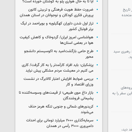
آیا تا به حال هواری پلو به گوشتان خورده است؟
تاریخ
ضرورت حفظ هویت فرهنگی و تربیتی کانون
 متحده
پرورش فکری کودکان و نوجوانان در استان همدان
تراز اول شدن داوران کهگیلویه و بویراحمد در لیگ
برتر فوتبال کشور
هواشناسی امروز ایران/ گردوخاک و کاهش کیفیت
هوا در بعضی استان‌ها
طرح حامی بازگشت‌امید به اکوسیستم دانشجو
: رهبری سید
محور
د.
پزشکیان: باید افراد کارآمدتر را به کار گرفت/ کاری
می کنیم در معیشت مردم مشکلی پیش نیاید
بررسی ضوابط افزایش اعتبار کالابرگ در نشست
وزرای اقتصاد و کار
وه‌های
بازار داغ موی طبیعی؛ از قیمت‌های وسوسه‌کننده تا
ن سفر را به
پشیمانی فروشندگان
کریدورهای شمالی و جنوبی تنگه هرمز حذف
می‌شوند
سرمایه‌گذاری ۲۰۰۰ میلیارد تومانی برای احداث
دامپروری ۳۰۰۰ رأسی در همدان
د دید،