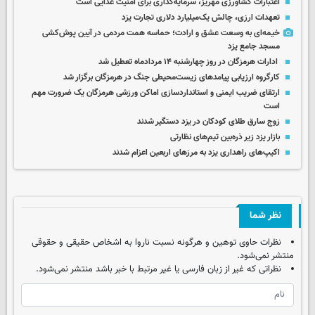
اعتبارات کشاورزی مهریز، سرمایه‌گذاری برای امنیت غذایی است
تعهدات ارزی، چالش یک‌میلیارد دلاری تجارت یزد
خیمه‌ای به وسعت عشق و ارادت؛ حماسه همت مردمی در آیین پوش‌کشی
مسجد جامع یزد
ادارات هرمزگان در روز چهارشنبه ۱۴ مردادماه تعطیل شد
کارگروه ارزیابی پیامدهای زیست‌محیطی جنگ در هرمزگان برگزار شد
ارتقای ضریب ایمنی و استانداردسازی اماکن ورزشی هرمزگان یک ضرورت مهم
است
زوج سارق طلای کودکان در یزد دستگیر شدند
بازار یزد زیر ذره‌بین تیم‌های نظارتی
اکیپ‌های راهداری یزد به مرزهای اربعین اعزام شدند
نظر شما
نظرات حاوی توهین و هرگونه نسبت ناروا به اشخاص حقیقی و حقوقی
منتشر نمی‌شود.
نظراتی که غیر از زبان فارسی یا غیر مرتبط با خبر باشد منتشر نمی‌شود.