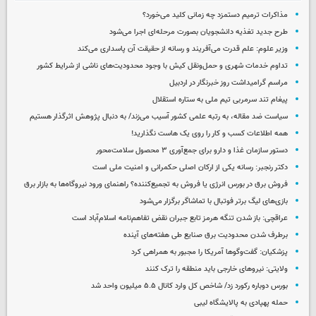
مذاکرات ترمیم دستمزد چه زمانی کلید می‌خورد؟
طرح جدید تغذیه دانشجویان بصورت مرحله‌ای اجرا می‌شود
وزیر علوم: علم قدرت می‌آفریند و رسانه از حقیقت آن پاسداری می‌کند
تداوم خدمات شهری و حمل‌ونقل کیش با وجود محدودیت‌های ناشی از شرایط کشور
مراسم گرامیداشت روز خبرنگار در اردبیل
پیغام تند سرمربی تیم ملی به ستاره استقلال
سیاست ضد مقاله، به رتبه علمی کشور آسیب می‌زند/ به دنبال پژوهش اثرگذار هستیم
همه اطلاعات کسب‌ و کار را روی یک هاست نگذارید!
دستور سازمان غذا و دارو برای جمع‌آوری ۳ محصول سلامت‌محور
دکتر رنجبر: رسانه یکی از ارکان اصلی حکمرانی و امنیت ملی است
فروش برق در بورس انرژی یا فروش به تجمیع‌کننده؟ راهنمای ورود نیروگاه‌ها به بازار برق
بازی‌های لیگ برتر فوتبال با تماشاگر برگزار می‌شود
عراقچی: باز شدن تنگه هرمز تابع جبران نقض تفاهم‌نامه اسلام‌آباد است
برطرف شدن محدودیت‌ برق صنایع طی هفته‌های آینده
پزشکیان: گفت‌وگوها آمریکا را مجبور به همراهی کرد
ولایتی: نیروهای خارجی باید منطقه را ترک کنند
بورس دوباره رکورد زد/ شاخص کل وارد کانال ۵.۵ میلیون واحد شد
حمله پهپادی به پالایشگاه لیبی