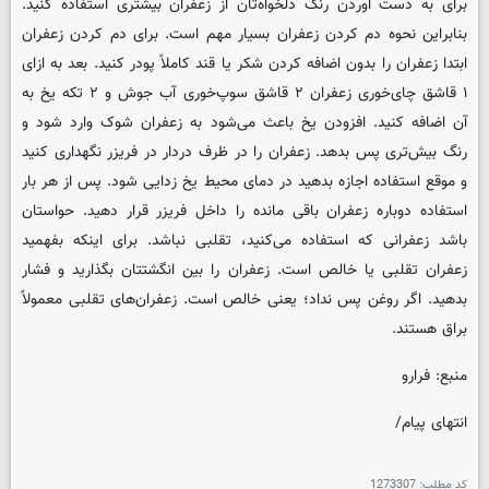
برای به دست آوردن رنگ دلخواه‌تان از زعفران بیشتری استفاده کنید.
بنابراین نحوه دم کردن زعفران بسیار مهم است. برای دم کردن زعفران
ابتدا زعفران را بدون اضافه کردن شکر یا قند کاملاً پودر کنید. بعد به ازای
۱ قاشق چای‌خوری زعفران ۲ قاشق سوپ‌خوری آب جوش و ۲ تکه یخ به
آن اضافه کنید. افزودن یخ باعث می‌شود به زعفران شوک وارد شود و
رنگ بیش‌تری پس بدهد. زعفران را در ظرف دردار در فریزر نگهداری کنید
و موقع استفاده اجازه بدهید در دمای محیط یخ زدایی شود. پس از هر بار
استفاده دوباره زعفران باقی مانده را داخل فریزر قرار دهید. حواستان
باشد زعفرانی که استفاده می‌کنید، تقلبی نباشد. برای اینکه بفهمید
زعفران تقلبی یا خالص است. زعفران را بین انگشتتان بگذارید و فشار
بدهید. اگر روغن پس نداد؛ یعنی خالص است. زعفران‌های تقلبی معمولاً
براق هستند.
منبع: فرارو
انتهای پیام/
کد مطلب:
1273307