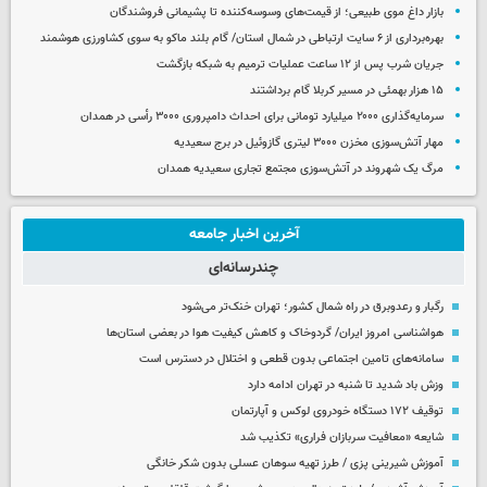
بازار داغ موی طبیعی؛ از قیمت‌های وسوسه‌کننده تا پشیمانی فروشندگان
بهره‌برداری از ۶ سایت ارتباطی در شمال استان/ گام بلند ماکو به سوی کشاورزی هوشمند
جریان شرب پس از ۱۲ ساعت عملیات ترمیم به شبکه بازگشت
۱۵ هزار بهمئی در مسیر کربلا گام برداشتند
سرمایه‌گذاری ۲۰۰۰ میلیارد تومانی برای احداث دامپروری ۳۰۰۰ رأسی در همدان
مهار آتش‌سوزی مخزن ۳۰۰۰ لیتری گازوئیل در برج سعیدیه
مرگ یک شهروند در آتش‌سوزی مجتمع تجاری سعیدیه همدان
آخرین اخبار جامعه
چندرسانه‌ای
رگبار و رعدوبرق در راه شمال کشور؛ تهران خنک‌تر می‌شود
هواشناسی امروز ایران/ گردوخاک و کاهش کیفیت هوا در بعضی استان‌ها
سامانه‌های تامین اجتماعی بدون قطعی و اختلال در دسترس است
وزش باد شدید تا شنبه در تهران ادامه دارد
توقیف ۱۷۲ دستگاه خودروی لوکس و آپارتمان
شایعه «معافیت سربازان فراری» تکذیب شد
آموزش شیرینی پزی / طرز تهیه سوهان عسلی بدون شکر خانگی