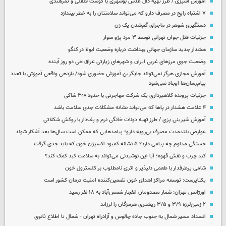
آموزش آشپزی / طرز تهیه دال عدس بوشهری با گوشت قلقلی و تمرهندی
۷ اشتباه رایج در مصرف دارو که می‌تواند سلامتتان را به خطر بیندازد
دستگیری شوهر در ماجرای گم‌شدن یک زن
جزئیات قتل جوان تهرانی توسط ۳ مرد پژو سوار
هشدار جدید سازمان جهانی بهداشت درباره وضعیت ابولا در کنگو
وضعیت جوی مرزهای غربی ایران و شهرهای زیارتی عراق طی دو روز آینده
آموزش مجازی هرگز نمی‌تواند جایگزین آموزش حضوری شود/ بازدهی واقعی آموزش با تعدد
پیام‌رسان‌ها ایجاد نمی‌شود
جزئیات پرونده کلاهبرداری یک شرکت مهاجرتی با حدود ۳۰۰ شاکی
۴ علامت هشدار در پاها که می‌تواند نشانه مشکلات جدی سلامت باشد
آموزش شیرینی پزی / طرز تهیه دونات خانگی نرم و پف‌دار با روکش شکلاتی
عوارض بلندمدت مصرف بی‌رویه دارو؛ پیامدهایی که ممکن است سال‌ها بعد آشکار شوند
خستگی مداوم چه پیامی دارد؟ ۵ نشانه کمبود اکسیژن خون که باید جدی گرفت
کبد چرب و نقش قهوه؛ آیا این نوشیدنی می‌تواند به سلامت کبد کمک کند؟
شامی پرطرفدار با طعمی دلپذیر و اثری نامطلوب بر کلسترول خون
یکتاپرست: توسعه مراکز اهدای خون تضمین‌کننده امنیت درمان کشور است
اورژانس تهران: شمار مصدومان انفجار شمس‌آباد به ۱۸ نفر رسید
۲ زمین‌لرزه ۳/۹ و ۳/۵ ریشتری هرمزگان را لرزاند
انسداد مسیر شمال به جنوب جاده چالوس و آزادراه تهران - شمال تا اطلاع ثانوی