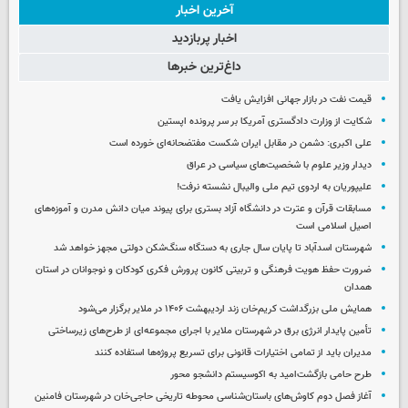
آخرین اخبار
اخبار پربازدید
داغ‌ترین خبرها
قیمت نفت در بازار جهانی افزایش یافت
شکایت از وزارت دادگستری آمریکا بر سر پرونده اپستین
علی اکبری: دشمن در مقابل ایران شکست مفتضحانه‌ای خورده است
دیدار وزیر علوم با شخصیت‌های سیاسی در عراق
علیپوریان به اردوی تیم ملی والیبال نشسته نرفت!
مسابقات قرآن و عترت در دانشگاه آزاد بستری برای پیوند میان دانش مدرن و آموزه‌های
اصیل اسلامی است
شهرستان اسدآباد تا پایان سال جاری به دستگاه سنگ‌شکن دولتی مجهز خواهد شد
ضرورت حفظ هویت فرهنگی و تربیتی کانون پرورش فکری کودکان و نوجوانان در استان
همدان
همایش ملی بزرگداشت کریم‌خان زند اردیبهشت ۱۴۰۶ در ملایر برگزار می‌شود
تأمین پایدار انرژی برق در شهرستان ملایر با اجرای مجموعه‌ای از طرح‌های زیرساختی
مدیران باید از تمامی اختیارات قانونی برای تسریع پروژه‌ها استفاده کنند
طرح حامی بازگشت‌امید به اکوسیستم دانشجو محور
آغاز فصل دوم کاوش‌های باستان‌شناسی محوطه تاریخی حاجی‌خان در شهرستان فامنین