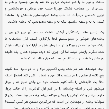
ساعت و نیم ما با هم صحبت کردیم که هم به من چسبید و هم به
ایشان. از این مصاحبه قشنگ چهارتا جلسه خود درمانی و خودشناسی و
تراپی شخصی درمیآمد. اما خب واقعا نمیتوانستیم همه‌اش را استفاده
کنیم، نه به واسطه سانسور بلکه به واسطه محدودیتی که برنامه داشت.
یک زمانی مثلا اینستاگرام آپشنی داشت به نام آی جی تی وی و
برنامه‌های طولانی را میتوانستیم آنجا بارگزاری کنیم. الان متاسفانه با
اینکه خود برنامه در روبیکا یا در سال‌های قبل در آپارات یا در برنامه فیلتر
شده تلگرام بازنشر میشد اما آن چیزی که دیده میشود همان یک دقیقه
ای پخش شونده در اینستاگرام است که حق مطلب ادا نمیشود.
البته حوصله‌ها هم کم شده یعنی اکسپلور میاد و ما دو ثانیه، سه ثانیه،
پنج ثانیه از فیلمی را می‌بینیم و اگر من و شما را راضی کند احتمال اینکه
مثلاً یک دقیقه‌اش را نگاه کنیم هست. خود من وقتی صبح که پا بیدار
می‌شوم قبل از اینکه چشمانم را باز کنم اول گوشی‌ام را از حالت پرواز
خارج میکنم و نت گوشی را روشن میکنم ببینم چه خبر بود است. یکی از
سوالات برنامه از مهمانان این است که بزرگترین دشمن هر کسی کیست؟
و بعد جوابشان این است که خود فرد بزرگترین دشمن خودش است.