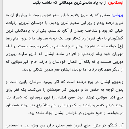
ایسکانیوز:
از به یاد ماندنی‌ترین مهمانانی که داشت بگید.
پرواس:
سفری که به تبریز رفتیم خیلی سفر عجیبی بود. تا پیش از آن به
تبریز نرفته بودم و روز اول محرم تبریز بودیم. با دوستان تبریزی ارتباطم
خیلی کم بود و شناخت چندان از آنان نداشتم. یکی از به یادماندنی ترین
گفتگوهام با حاج فیروز زیرک‌کار بود. یک نوحه معروف دارد برای امام رضا
(ع) خوانده است «هرچه بودم هرچه هستم بر کسی مربوط نیست بر امام
مهربان خود پناه آورده‌ام» و افرادی مانند ایشان که کاری ندارند روبروی
دوربین هستند یا نه بلکه آن اتصال خودشان را دارند. حاج اکبر مولایی که
از دیگر مهمانان برنامه ما بودند، ایشان هم همین شکلی بودند.
ویدیوی ایشان در پیج برنامه است که اگر ببینید سرشان پایین است و
بدون توجه به حضور ما و دوربین کار خودشان را می‌کنند. یک نفر برای
حاج اکبر مولایی نوشته بود: «من ایشان را توی روضه‌ای که ۵هزار نفر
بودند دیدم که می‌خواندند و یک روزهایی هم مثلاً پنج نفر بودند همانطور
می‌خواندند و هیچ تغییری در خوانش ایشان ایجاد نشده بود.
آن گفتگو در منزل حاج فیروز هم خیلی برای من ویژه بود و احساس