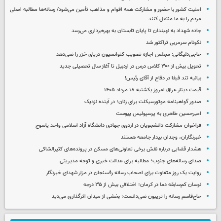
امنیت کشور با حضور و مشارکت همه اقوام و مذاهب تأمین می‌شود/ رسانه‌ها مطالبه اصلی
مردم را به ما منتقل کنند
جاده شهداد به نهبندان تا پایان تابستان به بهره‌برداری می‌رسد
نکونام سرمربی تراکتور شد
حاجی‌دلیگانی: مجلس اجازه تصویب کنوانسیون دریای خزر را نمی‌دهد
تحویل بیش از ۳۰۰ کلاس درس در اردبیل تا آغاز سال تحصیلی جدید
بیانیه تند فیفا در دفاع از آقای رئیس!
قیمت دینار عراق امروز یکشنبه ۱۸ مرداد ۱۴۰۵
صدور گواهینامه موتورسیکلت برای زنان؛ در آینده نزدیک
امیرحسین طاهری به پرسپولیس پیوست
فراخوان مشارکت دانشجویان در اردوی جهادی دانشگاه آزاد اسلامی واحد یاسوج
خبرنگاران، وجدان بیدار جامعه هستند
هشدار قضایی درباره نقش برخی تعاونی‌های مسکن در پرونده‌های کثیرالشاکی
صدای رسانه‌های جنوب؛ مطالبه برای عدالت خبری و توجه مدیریتی
روایت یک روز متفاوت برای اصحاب رسانه رفسنجان در مزار شهدای خبرنگار
نوسان کم‌سابقه دما در کرمان؛ اختلافی بیش از ۳۵ درجه
حاج‌قاسم رسانه را تریبون نمی‌دانست؛ بخشی از میدان اثرگذاری می‌دید