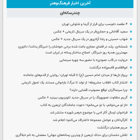
آخرین اخبار فرهنگ‌وهنر
چندرسانه‌ای
۴ مقصد دلچسب برای فرار از گرما و شلوغی تهران
سعید آقاخانی و حجازی‌فر در یک سریال تاریخی + عکس
شهاب حسینی و رعنا آزادی‌ور در یک سریال جدید + عکس
شمشادی: رشد در فضای مجازی باعث شده برخی خودشان را خبرنگار بدانند/ دلاوری:
مهمترین هدیه‌ روز خبرنگار، اصلاح ساختار رسانه در ایران است
«روایت در قاب عمودی» با حضور سه چهره سینمایی
ابوالقاسم قاسم‌زاده درگذشت
پرواز دل‌ها از میدان امام حسین (ع) تا قبله تهران؛ روایتی از قدم‌های جامانده
انتشار کتاب انقلاب مشروطه؛ از تولد تا مرگ/ بازخوانی مستند یک تحول تاریخی
چرا سینماگران توقع مصونیت قضایی دارند؟
گریم متفاوت عموپورنگ را در سریال جدید تلویزیون ببینید + عکس
«از تو می‌خوانم، با تو می‌مانم»؛ دعوت جاماندگان اربعین به کتاب
فراخوان ارسال آثار ادبی با موضوع «رهبر شهید» منتشر شد
کارگردانان و عوامل مجموعه «اعتراف می‌کنم» اعلام شد
مریم همتیان درگذشت
تلاش دشمنان برای حذف اربعین از ویترین رسانه‌های جهانی/ معضلی به نام «بلاگری