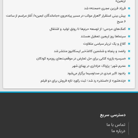
اربعین»
فرزاد فرزین مجری «صحنه» شد
پیش بینی استقرار ۳هزار موکب در مسیر پیاده‌روی «جاماندگان ابعین»/ آغاز مراسم از ساعت
۶ صبح
کمک‌های مردمی؛ از توسعه حرم‌ها تا رونق تولید و اشتغال
سینماها روز اربعین تعطیل هستند
کلاغ و یک تریلر سیاسی متفاوت
پانصد و پنجاه و ششمین کاغذخبر ایسکانیوز منتشر شد
«سرسره بازی» کتابی برای حل تعارض در موقعیت‌های روزمره کودکان
محرم شهر؛ پژواک عزاداری در پهنای شهر
یادبود اکبر عبدی در صداوسیما برگزار می‌شود
«زنده‌شور» از «استخر» رد شد؛ ثبت رکورد تازه فروش برای دو فیلم
دسترسی سریع
تماس با ما
درباره ما