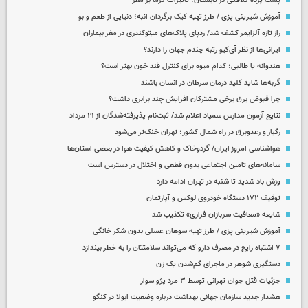
پشت پرده کلافگی در تابستان؛ تأثیرات گرما بر مغز
آموزش شیرینی پزی / طرز تهیه کیک برگردان انبه؛ دنیایی از طعم و بو
راز تازه آلزایمر کشف شد/ ردپای پلاک‌های میتوکندری در مغز بیماران
ایرانی‌ها از نظر آی‌کیو رتبه چندم جهان را دارند؟
هندوانه یا طالبی؛ کدام‌ میوه برای کنترل قند خون بهتر است؟
گربه‌ها شاید کلید درمان سرطان در انسان باشند
چرا قبوض برق برخی مشترکان افزایش چند برابری داشت؟
نتایج آزمون مدارس سمپاد اعلام شد/ ثبت‌نام پذیرفته‌شدگان از ۱۹ مرداد
رگبار و رعدوبرق در راه شمال کشور؛ تهران خنک‌تر می‌شود
هواشناسی امروز ایران/ گردوخاک و کاهش کیفیت هوا در بعضی استان‌ها
سامانه‌های تامین اجتماعی بدون قطعی و اختلال در دسترس است
وزش باد شدید تا شنبه در تهران ادامه دارد
توقیف ۱۷۲ دستگاه خودروی لوکس و آپارتمان
شایعه «معافیت سربازان فراری» تکذیب شد
آموزش شیرینی پزی / طرز تهیه سوهان عسلی بدون شکر خانگی
۷ اشتباه رایج در مصرف دارو که می‌تواند سلامتتان را به خطر بیندازد
دستگیری شوهر در ماجرای گم‌شدن یک زن
جزئیات قتل جوان تهرانی توسط ۳ مرد پژو سوار
هشدار جدید سازمان جهانی بهداشت درباره وضعیت ابولا در کنگو