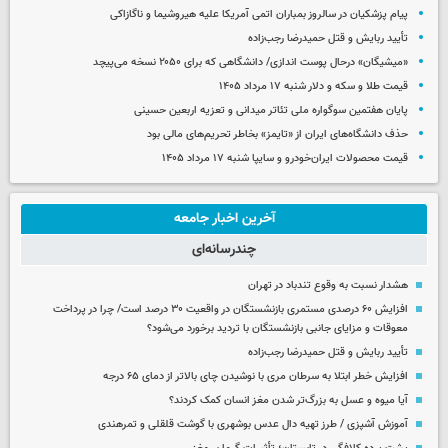
پیام پزشکیان در سالروز بمباران اتمی آمریکا علیه هیروشیما و ناگازاکی
تأیید ربایش و قتل حمیدرضا رجب‌زاده
«میشیگان» درحال پوست اندازی/ دانشگاهی که برای ۲۰۵۰ نسخه می‌پیچد
قیمت طلا و سکه و دلار شنبه ۱۷ مرداد ۱۴۰۵
پایان هفتمین سوگواره ملی تئاتر میدانی و تعزیه اربعین حسینی
حذف دانشگاه‌های ایران از «تایمز» بخاطر تحریم‌های مالی بود
قیمت محصولات ایران‌خودرو و سایپا شنبه ۱۷ مرداد ۱۴۰۵
آخرین اخبار جامعه
چندرسانه‌ای
هشدار نسبت به وقوع تندباد در تهران
افزایش ۶۰ درصدی مستمری‌ بازنشستگان در واقعیت ۳۰ درصد است/ چرا در پرداخت
معوقات و مزایای جانبی بازنشستگان با تردید برخورد می‌شود؟
تأیید ربایش و قتل حمیدرضا رجب‌زاده
افزایش خطر ابتلا به سرطان مری با نوشیدن چای بالاتر از دمای ۶۵ درجه
آیا میوه و عسل به بزرگ‌تر شدن مغز انسان کمک کردند؟
آموزش آشپزی / طرز تهیه دال عدس بوشهری با گوشت قلقلی و تمرهندی