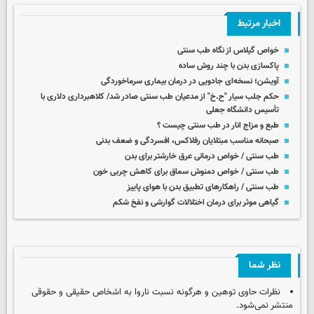
اخبار مرتبط
خواص گیلاس از نگاه طب سنتی
پاکسازی بدن با چند روش‌ ساده
آویشن؛ نسخەای جادویی در درمان بیماری سرماخوردگی
حکم جلب سیار "ح.خ" از مدعیان طب سنتی صادر شد/ کلاهبرداری دلاری با
تأسیس دانشگاه جعلی
طبع و مزاج انار در طب سنتی چیست ؟
صبحانه مناسب مبتلایان رفلاکس، افسردگی و ضعف بدنی
طب سنتی / خواص درمانی عرق خارشتر برای بدن
طب سنتی / خواص دمنوش سماق برای کاهش چربی خون
طب سنتی / راهکارهای تطبیق بدن با هوای پاییز
گیاهی موثر برای درمان اختلالات گوارشی و نفخ شکم
نظر شما
نظرات حاوی توهین و هرگونه نسبت ناروا به اشخاص حقیقی و حقوقی
منتشر نمی‌شود.