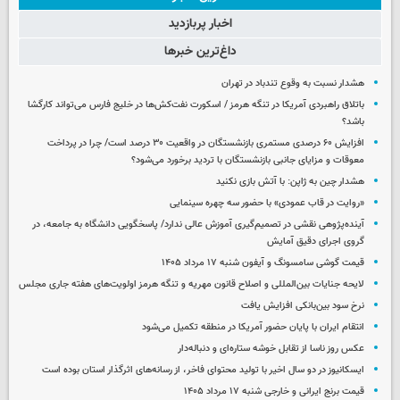
اخبار پربازدید
داغ‌ترین خبرها
هشدار نسبت به وقوع تندباد در تهران
باتلاق راهبردی آمریکا در تنگه هرمز / اسکورت نفت‌کش‌ها در خلیج فارس می‌تواند کارگشا
باشد؟
افزایش ۶۰ درصدی مستمری‌ بازنشستگان در واقعیت ۳۰ درصد است/ چرا در پرداخت
معوقات و مزایای جانبی بازنشستگان با تردید برخورد می‌شود؟
هشدار چین به ژاپن: با آتش بازی نکنید
«روایت در قاب عمودی» با حضور سه چهره سینمایی
آینده‌پژوهی نقشی در تصمیم‌گیری آموزش عالی ندارد/ پاسخگویی دانشگاه به جامعه، در
گروی اجرای دقیق آمایش
قیمت گوشی سامسونگ و آیفون شنبه ۱۷ مرداد ۱۴۰۵
لایحه جنایات بین‌المللی و اصلاح قانون مهریه و تنگه هرمز اولویت‌های هفته جاری مجلس
نرخ سود بین‌بانکی افزایش یافت
انتقام ایران با پایان حضور آمریکا در منطقه تکمیل می‌شود
عکس روز ناسا از تقابل خوشه ستاره‌ای و دنباله‌دار
ایسکانیوز در دو سال اخیر با تولید محتوای فاخر، از رسانه‌های اثرگذار استان بوده است
قیمت برنج ایرانی و خارجی شنبه ۱۷ مرداد ۱۴۰۵