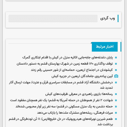
وب گردی
اخبار مرتبط
پایان دغدغه‌های جابه‌جایی اثاثیه منزل در کیش با اقدام ابتکاری گمرک
توقف واگذاری ۱۲۰ قطعه زمین در شهرک بهارستان قشم به دستور دادستان
کیشوندان در اجتماع اربعین، حماسه‌ای از شور حسینی رقم زدند
آیین پیاده‌روی جاماندگان اربعین در جزیره کیش
درخشش دانشگاه آزاد قشم در مسابقات سراسری قرآن و عترت/ مهلت ارسال آثار
تمدید شد
رسانه‌ها؛ بازوی راهبردی در معرفی ظرفیت‌های کیش
شهادت ۲ نفر از هموطنان در حمله آمریکا به قشم؛ یک نفر همچنان مفقود است
حمله دشمن به یک منزل مسکونی در قشم؛ سه نفر زیر آوار محبوس شده‌اند
میراث فرهنگی، ریشه‌های مشترک ملت‌ها را بازتاب می‌دهد
طعم شیرین نوبرانه‌های هیدروپونیک در دل خلیج‌فارس/ ۱۱ تُن توت‌فرنگی در قشم
برداشت شد