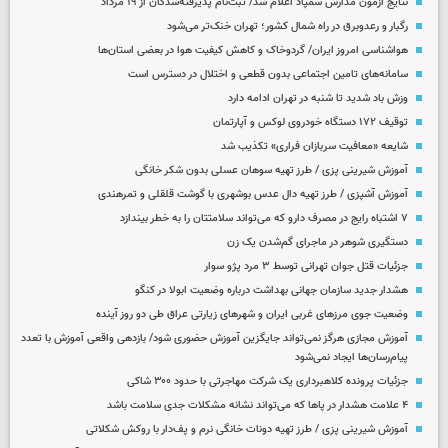
نتایج آزمون مدارس سمپاد اعلام شد/ ثبت‌نام پذیرفته‌شدگان از ۱۹ مرداد
رگبار و رعدوبرق در راه شمال کشور؛ تهران خنک‌تر می‌شود
هواشناسی امروز ایران/ گردوخاک و کاهش کیفیت هوا در بعضی استان‌ها
سامانه‌های تامین اجتماعی بدون قطعی و اختلال در دسترس است
وزش باد شدید تا شنبه در تهران ادامه دارد
توقیف ۱۷۲ دستگاه خودروی لوکس و آپارتمان
شایعه «معافیت سربازان فراری» تکذیب شد
آموزش شیرینی پزی / طرز تهیه سوهان عسلی بدون شکر خانگی
آموزش آشپزی / طرز تهیه دال عدس بوشهری با گوشت قلقلی و تمرهندی
۷ اشتباه رایج در مصرف دارو که می‌تواند سلامتتان را به خطر بیندازد
دستگیری شوهر در ماجرای گم‌شدن یک زن
جزئیات قتل جوان تهرانی توسط ۳ مرد پژو سوار
هشدار جدید سازمان جهانی بهداشت درباره وضعیت ابولا در کنگو
وضعیت جوی مرزهای غربی ایران و شهرهای زیارتی عراق طی دو روز آینده
آموزش مجازی هرگز نمی‌تواند جایگزین آموزش حضوری شود/ بازدهی واقعی آموزش با تعدد
پیام‌رسان‌ها ایجاد نمی‌شود
جزئیات پرونده کلاهبرداری یک شرکت مهاجرتی با حدود ۳۰۰ شاکی
۴ علامت هشدار در پاها که می‌تواند نشانه مشکلات جدی سلامت باشد
آموزش شیرینی پزی / طرز تهیه دونات خانگی نرم و پف‌دار با روکش شکلاتی