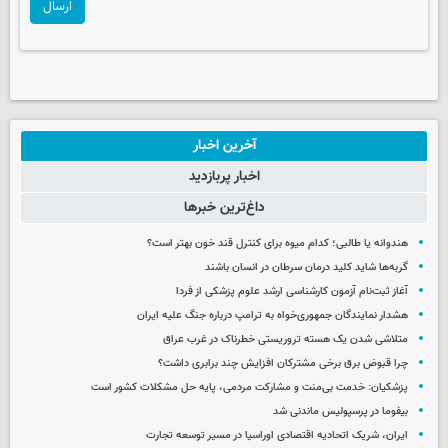
ارسال
آخرین اخبار
اخبار پربازدید
داغ‌ترین خبرها
هندوانه یا طالبی؛ کدام‌ میوه برای کنترل قند خون بهتر است؟
گربه‌ها شاید کلید درمان سرطان در انسان باشند
آغاز ثبت‌نام‌ آزمون کارشناسی ارشد علوم پزشکی از فردا
هشدار نمایندگان جمهوری‌خواه به ترامپ درباره جنگ علیه ایران
متلاشی شدن یک هسته تروریستی خطرناک در غرب عراق
چرا قبوض برق برخی مشترکان افزایش چند برابری داشت؟
پزشکیان: خدمت بی‌منت و مشارکت مردمی، پایه حل مشکلات کشور است
بیفوما در پرسپولیس ماندنی شد
ایران، شریک اتحادیه اقتصادی اوراسیا در مسیر توسعه تجارت