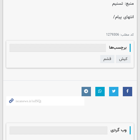
منبع: تسنیم
انتهای پیام/
کد مطلب:
1279306
برچسب‌ها
کیش
قشم
وب گردی