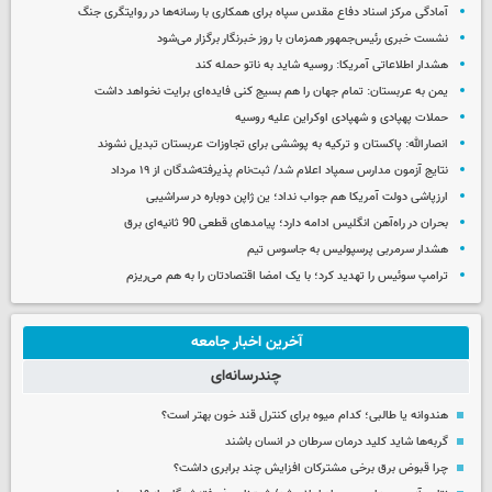
آمادگی مرکز اسناد دفاع مقدس سپاه برای همکاری با رسانه‌ها در روایتگری جنگ
نشست خبری رئیس‌جمهور همزمان با روز خبرنگار برگزار می‌شود
هشدار اطلاعاتی آمریکا: روسیه شاید به ناتو حمله کند
یمن به عربستان: تمام جهان را هم بسیج کنی فایده‌ای برایت نخواهد داشت
حملات پهپادی و شهپادی اوکراین علیه روسیه
انصارالله: پاکستان و ترکیه به پوششی برای تجاوزات عربستان تبدیل نشوند
نتایج آزمون مدارس سمپاد اعلام شد/ ثبت‌نام پذیرفته‌شدگان از ۱۹ مرداد
ارزپاشی دولت آمریکا هم جواب نداد؛ ین ژاپن دوباره در سراشیبی
بحران در راه‌آهن انگلیس ادامه دارد؛ پیامدهای قطعی 90 ثانیه‌ای برق
هشدار سرمربی پرسپولیس به جاسوس تیم
ترامپ سوئیس را تهدید کرد؛ با یک امضا اقتصادتان را به هم می‌ریزم
آخرین اخبار جامعه
چندرسانه‌ای
هندوانه یا طالبی؛ کدام‌ میوه برای کنترل قند خون بهتر است؟
گربه‌ها شاید کلید درمان سرطان در انسان باشند
چرا قبوض برق برخی مشترکان افزایش چند برابری داشت؟