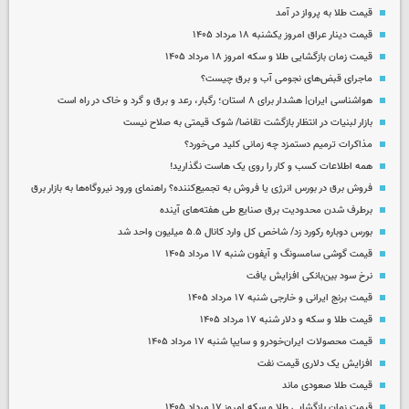
قیمت طلا به پرواز در آمد
قیمت دینار عراق امروز یکشنبه ۱۸ مرداد ۱۴۰۵
قیمت زمان بازگشایی طلا و سکه امروز ۱۸ مرداد ۱۴۰۵
ماجرای قبض‌های نجومی آب و برق چیست؟
هواشناسی ایران| هشدار برای ۸ استان؛ رگبار، رعد و برق و گرد و خاک در راه است
بازار لبنیات در انتظار بازگشت تقاضا/ شوک قیمتی به صلاح نیست
مذاکرات ترمیم دستمزد چه زمانی کلید می‌خورد؟
همه اطلاعات کسب‌ و کار را روی یک هاست نگذارید!
فروش برق در بورس انرژی یا فروش به تجمیع‌کننده؟ راهنمای ورود نیروگاه‌ها به بازار برق
برطرف شدن محدودیت‌ برق صنایع طی هفته‌های آینده
بورس دوباره رکورد زد/ شاخص کل وارد کانال ۵.۵ میلیون واحد شد
قیمت گوشی سامسونگ و آیفون شنبه ۱۷ مرداد ۱۴۰۵
نرخ سود بین‌بانکی افزایش یافت
قیمت برنج ایرانی و خارجی شنبه ۱۷ مرداد ۱۴۰۵
قیمت طلا و سکه و دلار شنبه ۱۷ مرداد ۱۴۰۵
قیمت محصولات ایران‌خودرو و سایپا شنبه ۱۷ مرداد ۱۴۰۵
افزایش یک دلاری قیمت نفت
قیمت طلا صعودی ماند
قیمت زمان بازگشایی طلا و سکه امروز ۱۷ مرداد ۱۴۰۵