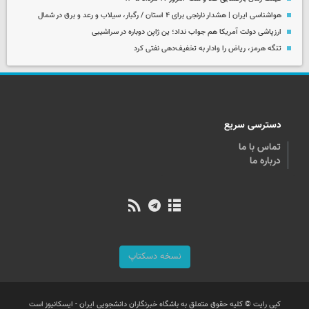
هواشناسی ایران | هشدار نارنجی برای ۴ استان / رگبار، سیلاب و رعد و برق در شمال
ارزپاشی دولت آمریکا هم جواب نداد؛ ین ژاپن دوباره در سراشیبی
تنگه هرمز، ریاض را وادار به تخفیف‌دهی نفتی کرد
دسترسی سریع
تماس با ما
درباره ما
نسخه دسکتاپ
کپی رایت © کلیه حقوق متعلق به باشگاه خبرنگاران دانشجویی ایران - ایسکانیوز است