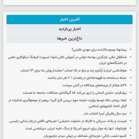
آخرین اخبار
اخبار پربازدید
داغ‌ترین خبرها
پیشنهاد وسوسه‌کننده برای مهدی طارمی؟
استقلال مالی جایگزین بودجه دولتی در آموزش عالی شود/ ضرورت فرهنگ نیکوکاری علمی
در دانشگاه‌های ایران
هواشناسی ایران| رگبارو رعد و برق در ۱۵ استان / هشدار وزش باد برای ۱۳ استان‌
حمله مسلحانه به قهوه‌خانه‌ای در زاهدان / ۲ نفر جان باختند
۵۳۶ هکتار از عرصه‌های میانکاله در آتش سوخت
پزشکیان: دشمن کسانی را ترور می‌کند که گره‌گشای مشکلات جامعه ما هستند
ابعاد پیمان مکه توسط وزارت خارجه مورد بررسی قرار گیرد/ پرهیز از موضع‌گیری شتابزده در
قبال اتحاد کشورهای اسلامی
مرد سال والیبال آسیا انتخاب شد
«بیست و یک»، سریالی با افراط در خشونت نمایشی/ تجربه‌ای ناقص در ژانر جنایی-پلیسی
اولیانوف: تنها راه موثر برای خروج آمریکا از جنگ علیه ایران، دیپلماسی است
کمبود شعب بانکی؛ هزینه‌ای مضاعف بر دوش مردم جازموریان