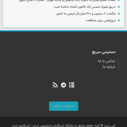
انسداد مسیر شمال به جنوب جاده چالوس و آزادراه تهران - شمال تا اطلاع ثانوی
حریق شهرک شمس آباد تاکنون کشته نداشته است
بازگشت ۲ میلیون و ۳۰۰ هزار زائر اربعین به کشور
دروغ‌هایی برای محافظت
دسترسی سریع
تماس با ما
درباره ما
نسخه دسکتاپ
کپی رایت © کلیه حقوق متعلق به باشگاه خبرنگاران دانشجویی ایران - ایسکانیوز است