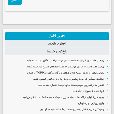
ارسال
آخرین اخبار
اخبار پربازدید
داغ‌ترین خبرها
ربیعی: دلسوزان ایران معتقدند مسیر درست راهبرد وفاق باید ادامه یابد
وزارت اطلاعات: ۲۱ عامل موساد و ۴ عضو باندهای مسلح بازداشت شدند
رایزنی برای راه‌اندازی رشته زبان کره‌ای و برگزاری آزمون TOPIK در ایران
ترافیک سنگین در جاده چالوس/ تردد روان در مرزهای زمینی کشور
تقلای وزیر تندروی صهیونیست برای توجیه اشغال جنوب لبنان
ابوالقاسم قاسم‌زاده درگذشت
روایت پزشکیان از اقدامات دولت برای معیشت مردم امشب منتشر می‌شود
پاییز پرباران در راه ایران
رسیدگی سریع قضایی به پرونده قتل با سلاح سرد در کهنوج