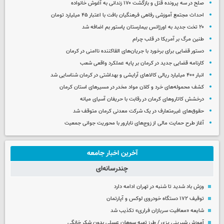
صلح در سه پرونده قتل و بازگشت ۱۷۰ زندانی به آغوش خانواده
احداث مجتمع آموزشی رفاهی فرهنگیان بافت با اعتبار ۴۵ میلیارد تومان
۲۰ تخت جدید به اورژانس بیمارستان پاستور بم اضافه شد
طنین مرگ بر آمریکا در قلب چرام
دستور قضایی برای برخورد با جریان‌های القاکننده ناامنی در کرمان
کارنامه قضایی جدید در کرمان بر پایه عملکرد واقعی شعب
انبار ۴۰۰ میلیارد ریالی کالاهای آرایشی و بهداشتی در کرمان شناسایی شد
کشف محموله‌های خرد و کلان مواد مخدر در مسیرهای استان کرمان
درخشش کاتاروهای کرمان در رقابت با حریفان آسیای میانه
حقوق‌های غیرمتعارف در یک شرکت معدنی کرمان متوقف شد
آغاز طرح حمایت مالی از زوج‌های نابارور با محوریت جوانی جمعیت
آخرین اخبار جامعه
چندرسانه‌ای
وزش باد شدید تا شنبه در تهران ادامه دارد
توقیف ۱۷۲ دستگاه خودروی لوکس و آپارتمان
شایعه «معافیت سربازان فراری» تکذیب شد
آموزش شیرینی پزی / طرز تهیه سوهان عسلی بدون شکر خانگی