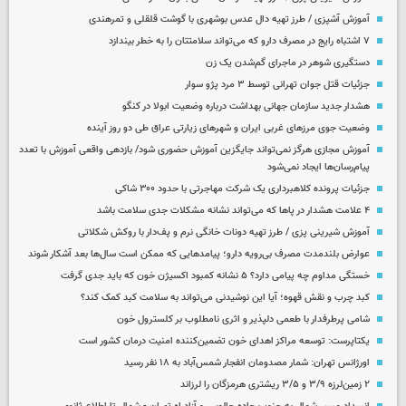
آموزش آشپزی / طرز تهیه دال عدس بوشهری با گوشت قلقلی و تمرهندی
۷ اشتباه رایج در مصرف دارو که می‌تواند سلامتتان را به خطر بیندازد
دستگیری شوهر در ماجرای گم‌شدن یک زن
جزئیات قتل جوان تهرانی توسط ۳ مرد پژو سوار
هشدار جدید سازمان جهانی بهداشت درباره وضعیت ابولا در کنگو
وضعیت جوی مرزهای غربی ایران و شهرهای زیارتی عراق طی دو روز آینده
آموزش مجازی هرگز نمی‌تواند جایگزین آموزش حضوری شود/ بازدهی واقعی آموزش با تعدد
پیام‌رسان‌ها ایجاد نمی‌شود
جزئیات پرونده کلاهبرداری یک شرکت مهاجرتی با حدود ۳۰۰ شاکی
۴ علامت هشدار در پاها که می‌تواند نشانه مشکلات جدی سلامت باشد
آموزش شیرینی پزی / طرز تهیه دونات خانگی نرم و پف‌دار با روکش شکلاتی
عوارض بلندمدت مصرف بی‌رویه دارو؛ پیامدهایی که ممکن است سال‌ها بعد آشکار شوند
خستگی مداوم چه پیامی دارد؟ ۵ نشانه کمبود اکسیژن خون که باید جدی گرفت
کبد چرب و نقش قهوه؛ آیا این نوشیدنی می‌تواند به سلامت کبد کمک کند؟
شامی پرطرفدار با طعمی دلپذیر و اثری نامطلوب بر کلسترول خون
یکتاپرست: توسعه مراکز اهدای خون تضمین‌کننده امنیت درمان کشور است
اورژانس تهران: شمار مصدومان انفجار شمس‌آباد به ۱۸ نفر رسید
۲ زمین‌لرزه ۳/۹ و ۳/۵ ریشتری هرمزگان را لرزاند