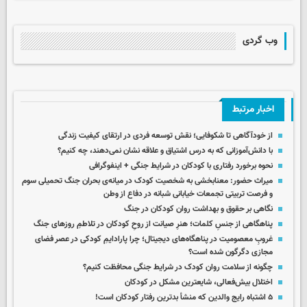
وب گردی
اخبار مرتبط
از خودآگاهی تا شکوفایی؛ نقش توسعه فردی در ارتقای کیفیت زندگی
با دانش‌آموزانی که به درس اشتیاق و علاقه نشان نمی‌دهند، چه کنیم؟
نحوه برخورد رفتاری با کودکان در شرایط جنگی + اینفوگرافی
میراث حضور: معنابخشی به شخصیت کودک در میانه‌ی بحران جنگ تحمیلی سوم
و فرصت تربیتی تجمعات خیابانی شبانه در دفاع از وطن
نگاهی بر حقوق و بهداشت روان کودکان در جنگ
پناهگاهی از جنسِ کلمات؛ هنرِ صیانت از روحِ کودکان در تلاطمِ روزهای جنگ
غروبِ معصومیت در پناهگاه‌های دیجیتال؛ چرا پارادایمِ کودکی در عصر فضای
مجازی دگرگون شده است؟
چگونه از سلامت روان کودک در شرایط جنگی محافظت کنیم؟
اختلال بیش‌فعالی، شایعترین مشکل در کودکان
۵ اشتباه رایج والدین که منشأ بدترین رفتار کودکان است!