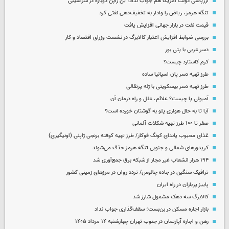
ارزپاشی دولت آمریکا هم جواب نداد؛ ین ژاپن دوباره در سراشیبی
تنگه هرمز، ریاض را وادار به تخفیف‌دهی نفتی کرد
قیمت نفت در بازار جهانی افزایش یافت
بررسی ضوابط افزایش اعتبار کالابرگ در نشست وزرای اقتصاد و کار
دسر عربی با پتی بور
کرم کاستارد چیست؟
طرز تهیه دسر پان اسپانیا ساده
طرز تهیه دسر بیسکویتی با ژله پرتقالی
آمبولی پا چیست؟ علائم، علل و راه درمان آن
آیا تا به حال هواری پلو به گوشتان خورده است؟
صفر تا ۱۰۰ طرز تهیه شکلات آلمانی
غذای محبوب پاندای کونگ فوکار/ طرز تهیه کوفته برنجی ژاپنی (اونیگیری)
کریدورهای شمالی و جنوبی تنگه هرمز حذف می‌شوند
۱۹۴ هزار انشعاب غیر مجاز از شبکه برق جمع‌آوری شد
ترافیک سنگین در جاده چالوس/ تردد روان در مرزهای زمینی کشور
پاییز پرباران در راه ایران
کالابرگ سه دهک مشمول شارز شد
بازار اجاره مسکن در بن‌بست؛ سقف‌گذاری جواب نداد
رهن و اجاره آپارتمان در جنوب تهران چهارشنبه ۱۴ مرداد ۱۴۰۵