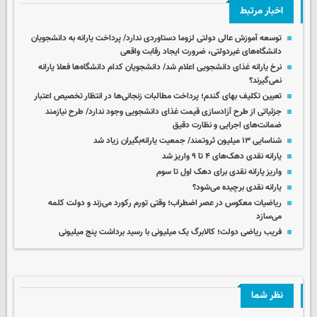
اخبار مرتبط
توسعه آموزش عالی دولتی لزوما دستاوردی ندارد/ پرداخت یارانه به دانشجویان
دانشگاه‌های غیردولتی، ضرورت ایجاد رقابت واقعی
نرخ یارانه غذای دانشجویی اعلام شد/ دانشجویان کدام دانشگاه‌ها فعلا یارانه
نمی‌گیرند؟
تعیین تکلیف بهای گندم؛ پرداخت مطالبات زنجانی‌ها در انتظار تخصیص اعتبار
جزئیاتی از طرح آزادسازی قیمت‌ غذای دانشجویی وجود ندارد/ طرح نیازمند
ضمانت‌های اجرایی و نظارت دقیق
شناسایی ۱۳ میلیون ثروتمند/ جمعیت یارانه‌بگیران زیاد شد
یارانه نقدی دهک‌های ۴ تا ۹ واریز شد
واریز یارانه نقدی برای دهک اول تا سوم
یارانه نقدی برچیده می‌شود؟
ریاضیات معکوس در عصر اضطراب؛ وقتی تورم رکورد می‌زند و دولت کلمه
می‌سازد
فریب ریاضی دولت؛ کالابرگ یک میلیونی با رسید برداشت پنج میلیونی
نظر شما