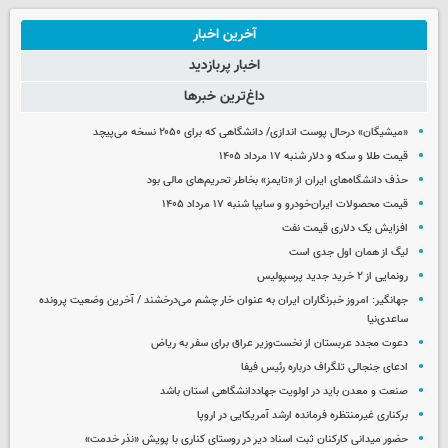
آخرین اخبار
اخبار پربازدید
داغ‌ترین خبرها
«میشیگان» درحال پوست اندازی/ دانشگاهی که برای ۲۰۵۰ نسخه می‌پیچد
قیمت طلا و سکه و دلار شنبه ۱۷ مرداد ۱۴۰۵
حذف دانشگاه‌های ایران از «تایمز» بخاطر تحریم‌های مالی بود
قیمت محصولات ایران‌خودرو و سایپا شنبه ۱۷ مرداد ۱۴۰۵
افزایش یک دلاری قیمت نفت
لیگ از همان اول جدی است
رونمایی از ۲ خرید جدید پرسپولیس
جهانگیر: امروز خبرنگاران ایران به عنوان خار چشم می‌درخشند / آخرین وضعیت پرونده
ساعدی‌نیا
دعوت مجدد عربستان از نخست‌وزیر عراق برای سفر به ریاض
ادعای جنجالی تلگراف درباره رئیس فیفا
صنعت و معدن باید در اولویت جهاددانشگاهی استان باشد
برکناری غیرمنتظره فرمانده ارشد آمریکایی در اروپا
حضور میدانی کارکنان ثبت اسناد دیر در روستای کناری با پویش «نذر خدمت»