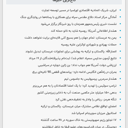
داغ‌ترین خبرها
ایران، شریک اتحادیه اقتصادی اوراسیا در مسیر توسعه تجارت
آمادگی مرکز اسناد دفاع مقدس سپاه برای همکاری با رسانه‌ها در روایتگری جنگ
نشست خبری رئیس‌جمهور همزمان با روز خبرنگار برگزار می‌شود
هشدار اطلاعاتی آمریکا: روسیه شاید به ناتو حمله کند
یمن به عربستان: تمام جهان را هم بسیج کنی فایده‌ای برایت نخواهد داشت
حملات پهپادی و شهپادی اوکراین علیه روسیه
انصارالله: پاکستان و ترکیه به پوششی برای تجاوزات عربستان تبدیل نشوند
نتایج آزمون مدارس سمپاد اعلام شد/ ثبت‌نام پذیرفته‌شدگان از ۱۹ مرداد
ارزپاشی دولت آمریکا هم جواب نداد؛ ین ژاپن دوباره در سراشیبی
بحران در راه‌آهن انگلیس ادامه دارد؛ پیامدهای قطعی 90 ثانیه‌ای برق
هشدار سرمربی پرسپولیس به جاسوس تیم
ترامپ سوئیس را تهدید کرد؛ با یک امضا اقتصادتان را به هم می‌ریزم
بدهی ۱۵۰ میلیارد متر مکعبی صنعت آب به ذخایر زیرزمینی کشور
تنگه هرمز، ریاض را وادار به تخفیف‌دهی نفتی کرد
امضای توافق نظامی مشترک میان عربستان، پاکستان و ترکیه
استانبول میزبان سوپرجام اسپانیا شد
۱۷ تجاوز رژیم صهیونیستی به خاک سوریه در ۴۸ ساعت گذشته
دودستگی در میان فدراسیون‌های عضو فیفا به خاطر اینفانتینو