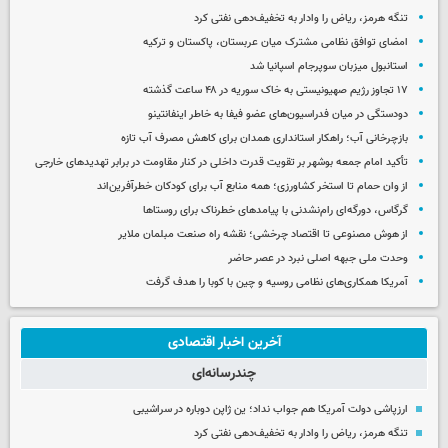
تنگه هرمز، ریاض را وادار به تخفیف‌دهی نفتی کرد
امضای توافق نظامی مشترک میان عربستان، پاکستان و ترکیه
استانبول میزبان سوپرجام اسپانیا شد
۱۷ تجاوز رژیم صهیونیستی به خاک سوریه در ۴۸ ساعت گذشته
دودستگی در میان فدراسیون‌های عضو فیفا به خاطر اینفانتینو
بازچرخانی آب؛ راهکار استانداری همدان برای کاهش مصرف آب تازه
تأکید امام جمعه بوشهر بر تقویت قدرت داخلی در کنار مقاومت در برابر تهدیدهای خارجی
از وان حمام تا استخر کشاورزی؛ همه منابع آب برای کودکان خطرآفرین‌اند
گرگاس، دورگه‌ای رام‌نشدنی با پیامدهای خطرناک برای روستاها
از هوش مصنوعی تا اقتصاد چرخشی؛ نقشه راه صنعت مبلمان ملایر
وحدت ملی جبهه اصلی نبرد در عصر حاضر
آمریکا همکاری‌های نظامی روسیه و چین با کوبا را هدف گرفت
آخرین اخبار اقتصادی
چندرسانه‌ای
ارزپاشی دولت آمریکا هم جواب نداد؛ ین ژاپن دوباره در سراشیبی
تنگه هرمز، ریاض را وادار به تخفیف‌دهی نفتی کرد