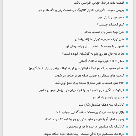
قیمت نفت در بازار جهانی افزایش یافت
بررسی ضوابط افزایش اعتبار کالابرگ در نشست وزرای اقتصاد و کار
دسر عربی با پتی بور
کرم کاستارد چیست؟
طرز تهیه دسر پان اسپانیا ساده
طرز تهیه دسر بیسکویتی با ژله پرتقالی
آمبولی پا چیست؟ علائم، علل و راه درمان آن
آیا تا به حال هواری پلو به گوشتان خورده است؟
صفر تا ۱۰۰ طرز تهیه شکلات آلمانی
غذای محبوب پاندای کونگ فوکار/ طرز تهیه کوفته برنجی ژاپنی (اونیگیری)
کریدورهای شمالی و جنوبی تنگه هرمز حذف می‌شوند
۱۹۴ هزار انشعاب غیر مجاز از شبکه برق جمع‌آوری شد
ترافیک سنگین در جاده چالوس/ تردد روان در مرزهای زمینی کشور
پاییز پرباران در راه ایران
کالابرگ سه دهک مشمول شارز شد
بازار اجاره مسکن در بن‌بست؛ سقف‌گذاری جواب نداد
رهن و اجاره آپارتمان در جنوب تهران چهارشنبه ۱۴ مرداد ۱۴۰۵
کالابرگ یک میلیونی در نبرد با تورم سه‌رقمی
پرداخت مستقیم مزد کافی نیست؛ پیمانکاران باید حذف شوند