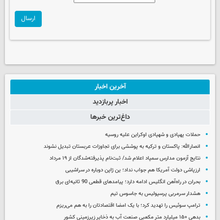
ارسال
آخرین اخبار
اخبار پربازدید
داغ‌ترین خبرها
حملات پهپادی و شهپادی اوکراین علیه روسیه
انصارالله: پاکستان و ترکیه به پوششی برای تجاوزات عربستان تبدیل نشوند
نتایج آزمون مدارس سمپاد اعلام شد/ ثبت‌نام پذیرفته‌شدگان از ۱۹ مرداد
ارزپاشی دولت آمریکا هم جواب نداد؛ ین ژاپن دوباره در سراشیبی
بحران در راه‌آهن انگلیس ادامه دارد؛ پیامدهای قطعی 90 ثانیه‌ای برق
هشدار سرمربی پرسپولیس به جاسوس تیم
ترامپ سوئیس را تهدید کرد؛ با یک امضا اقتصادتان را به هم می‌ریزم
بدهی ۱۵۰ میلیارد متر مکعبی صنعت آب به ذخایر زیرزمینی کشور