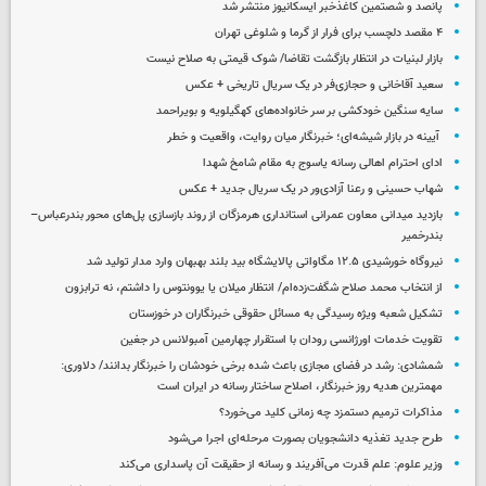
پانصد و شصتمین کاغذخبر ایسکانیوز منتشر شد
۴ مقصد دلچسب برای فرار از گرما و شلوغی تهران
بازار لبنیات در انتظار بازگشت تقاضا/ شوک قیمتی به صلاح نیست
سعید آقاخانی و حجازی‌فر در یک سریال تاریخی + عکس
سایه سنگین خودکشی بر سر خانواده‌های کهگیلویه و بویراحمد
آیینه در بازار شیشه‌ای؛ خبرنگار میان روایت، واقعیت و خطر
ادای احترام اهالی رسانه یاسوج به مقام شامخ شهدا
شهاب حسینی و رعنا آزادی‌ور در یک سریال جدید + عکس
بازدید میدانی معاون عمرانی استانداری هرمزگان از روند بازسازی پل‌های محور بندرعباس–
بندرخمیر
نیروگاه خورشیدی ۱۲.۵ مگاواتی پالایشگاه بید بلند بهبهان وارد مدار تولید شد
از انتخاب محمد صلاح شگفت‌زده‌ام/ انتظار میلان یا یوونتوس را داشتم، نه ترابزون
تشکیل شعبه ویژه رسیدگی به مسائل حقوقی خبرنگاران در خوزستان
تقویت خدمات اورژانسی رودان با استقرار چهارمین آمبولانس در جغین
شمشادی: رشد در فضای مجازی باعث شده برخی خودشان را خبرنگار بدانند/ دلاوری:
مهمترین هدیه‌ روز خبرنگار، اصلاح ساختار رسانه در ایران است
مذاکرات ترمیم دستمزد چه زمانی کلید می‌خورد؟
طرح جدید تغذیه دانشجویان بصورت مرحله‌ای اجرا می‌شود
وزیر علوم: علم قدرت می‌آفریند و رسانه از حقیقت آن پاسداری می‌کند