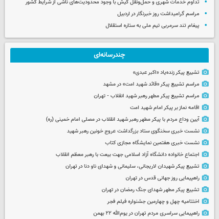
تداوم خدمات شهری و حمل‌ونقل کیش با وجود محدودیت‌های ناشی از شرایط کشور
مراسم گرامیداشت روز خبرنگار در اردبیل
پیغام تند سرمربی تیم ملی به ستاره استقلال
چندرسانه‌ای
تشییع پیکر زنده‌یاد «اکبر عبدی»
مراسم تشییع پیکر «قائد شهید امت» در مشهد
مراسم تشییع پیکر مطهر رهبر شهید انقلاب - تهران
اقامه نماز بر پیکر امام شهید امت
آیین وداع مردم با پیکر مطهر رهبر شهید انقلاب در مصلی امام خمینی (ره)
نشست خبری سخنگوی ستاد بزرگداشت عروج خونین رهبر شهید
نشست خبری هفتمین نمایشگاه مجازی کتاب
اجتماع خانواده دانشگاه آزاد اسلامی جهت بیعت با رهبر معظم انقلاب
تشییع پیکر شهیدان لاریجانی، سلیمانی و شهدای ناو دنا در تهران
راهپیمایی روز جهانی قدس در تهران
تشییع پیکر مطهر شهدای جنگ رمضان در تهران
اختتامیه چهل و چهارمین جشنواره فیلم فجر
راهپیمایی سراسری مردم تهران در یوم‌الله ۲۲ بهمن