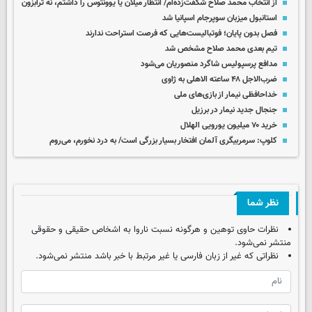
از انتخاب محمد صلاح شگفت‌زده‌ام/ انتظار میلان یا یوونتوس را داشتم، نه ترابزون
استانبول میزبان سوپرجام اسپانیا شد
فصل بدون پایان؛ فوتبالیست‌هایی که فرصت استراحت ندارند
تیم بعدی محمد صلاح مشخص شد
مدافع پرسپولیس شاگرد منصوریان می‌شود
ضرب‌الاجل ۴۸ ساعته الاهلی به ژاوی
خداحافظی نیمار از بازی‌های ملی
جنجال جدید نیمار در برزیل
خرید ۷۰ میلیون یورویی الهلال
کلوپ: سرمربیگری آلمان افتخار بسیار بزرگی است/ به درد نخورم، می‌روم
نظر شما
نظرات حاوی توهین و هرگونه نسبت ناروا به اشخاص حقیقی و حقوقی
منتشر نمی‌شود.
نظراتی که غیر از زبان فارسی یا غیر مرتبط با خبر باشد منتشر نمی‌شود.