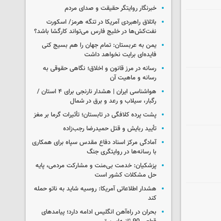
خبرنگار روایتگر حقیقت و صدای مردم
باتلاق راهبردی آمریکا در تنگه هرمز/ اسکورت
نفت‌کش‌ها در خلیج فارس می‌تواند کارگشا باشد؟
یمن به عربستان: تمام جهان را هم بسیج کنی
فایده‌ای برایت نخواهد داشت
رسانه در مرز قانون و اخلاق؛ نگاهی حقوقی به
رسانه و ماهیت آن
هواشناسی ایران | هشدار نارنجی برای ۴ استان /
رگبار، سیلاب و رعد و برق در شمال
پشت پرده کلافگی در تابستان؛ تأثیرات گرما بر مغز
تأیید ربایش و قتل حمیدرضا رجب‌زاده
آمادگی مرکز اسناد دفاع مقدس سپاه برای همکاری
با رسانه‌ها در روایتگری جنگ
پزشکیان: خدمت بی‌منت و مشارکت مردمی، پایه
حل مشکلات کشور است
هشدار اطلاعاتی آمریکا: روسیه شاید به ناتو حمله
کند
بحران در راه‌آهن انگلیس ادامه دارد؛ پیامدهای