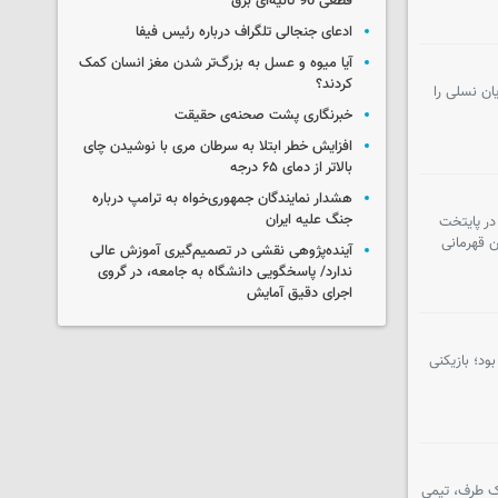
قطعی 90 ثانیه‌ای برق
ادعای جنجالی تلگراف درباره رئیس فیفا
آیا میوه و عسل به بزرگ‌تر شدن مغز انسان کمک
کردند؟
ط قهرمان تازه‌ای نداشت؛ پایان نسلی را
خبرنگاری پشت صحنه‌ی حقیقت
افزایش خطر ابتلا به سرطان مری با نوشیدن چای
بالاتر از دمای ۶۵ درجه
هشدار نمایندگان جمهوری‌خواه به ترامپ درباره
جنگ علیه ایران
در پایتخت
 آخرین قهرمانی
آینده‌پژوهی نقشی در تصمیم‌گیری آموزش عالی
ندارد/ پاسخگویی دانشگاه به جامعه، در گروی
اجرای دقیق آمایش
ود؛ بازیکنی
 باشند. یک طرف، تیمی