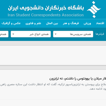
اقتصاد
ورزش
فرهنگ و هنر
بین الملل
علم و فناوری
عکس و گرافیک
فیلترها
همه‌ی سرویس‌ها
همه‌ی انواع خبر
همه‌ی
ر میلان یا یوونتوس را داشتم، نه ترابزون
لاح برای پیوستن به ترابزون‌اسپور ترکیه، گفت که او انتظار داشت این ستاره مصری راهی م
د ادامه دهد.