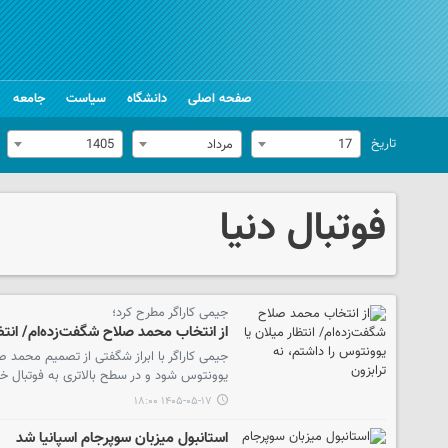
صفحه اصلی
دانشگاه
سیاست
جامعه
تاریخ
17
مرداد
1405
فوتبال دنیا
جیمی کاراگر مطرح کرد؛
از انتخاب محمد صلاح شگفت‌زده‌ام/ انتظا
جیمی کاراگر با ابراز شگفتی از تصمیم محمد ص
یوونتوس شود و در سطح بالاتری به فوتبال خو
۱۴۰۵-۰۵-۱۷ ۱۸:۰۰
استانبول میزبان سوپرجام اسپانیا شد