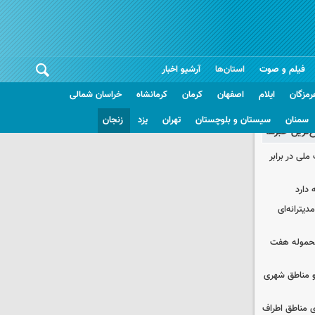
فیلم و صوت
استان‌ها
آرشیو اخبار
رمزگان
ایلام
اصفهان
کرمان
کرمانشاه
خراسان شمالی
سمنان
سیستان و بلوچستان
تهران
یزد
زنجان
غ‌ترین خبرها
ملی در برابر
 دارد
دیترانه‌ای
محموله هفت
و مناطق شهری
ی مناطق اطراف