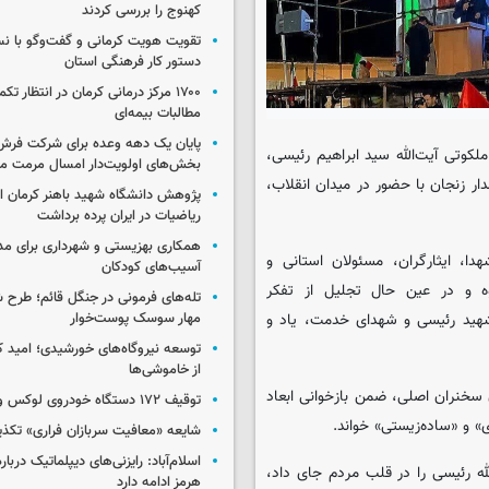
کهنوج را بررسی کردند
تقویت هویت کرمانی و گفت‌وگو با ن
دستور کار فرهنگی استان
۱۷۰۰ مرکز درمانی کرمان در انتظار ت
مطالبات بیمه‌ای
پایان یک دهه وعده برای شرکت فرش
لکوتی آیت‌الله سید ابراهیم رئیسی،
بخش‌های اولویت‌دار امسال مرمت م
 زنجان با حضور در میدان انقلاب،
پژوهش دانشگاه شهید باهنر کرمان از
ریاضیات در ایران پرده برداشت
همکاری بهزیستی و شهرداری برای مد
ا، ایثارگران، مسئولان استانی و
آسیب‌های کودکان
ه و در عین حال تجلیل از تفکر
تله‌های فرمونی در جنگل قائم؛ طرح ش
شهید رئیسی و شهدای خدمت، یاد و
مهار سوسک پوست‌خوار
توسعه نیروگاه‌های خورشیدی؛ امید کر
از خاموشی‌ها
 سخنران اصلی، ضمن بازخوانی ابعاد
توقیف ۱۷۲ دستگاه خودروی لوکس و آپارتمان
» و «ساده‌زیستی» خواند.
شایعه «معافیت سربازان فراری» تکذ
اسلام‌آباد: رایزنی‌های دیپلماتیک دربا
له رئیسی را در قلب مردم جای داد،
هرمز ادامه دارد