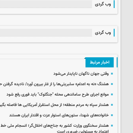
وب گردی
وب گردی
اخبار مرتبط
وقتی جهان ناگهان ناپایدار می‌شود
هشتگ «نه به اعدام» سلبریتی‌ها را از غار بیرون آورد/ نادیده گرفتن ح
موانع اجرای طرح ساماندهی محله "جنگلوک" باید فوری رفع شود
هشدار سپاه به مردم منطقه؛ از محل استقرار آمریکایی ها فاصله بگیر
خانواده‌های شهدا، ستون‌های استوار عزت و اقتدار ایران هستند
هشدار سخنگوی وزارت کشور به جناح‌های اخلال‌گر؛ انسجام ملی خط
اعتماد به مسئولین ضروری است