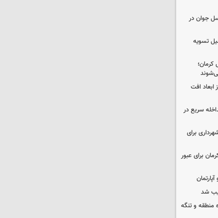
سل جوان در
کمیل تسویه
 کرمان؛
ی‌شوند
 ابعاد افت
اخله سریع در
هرداری برای
مان برای عبور
یب شد
ره منطقه و تنگه