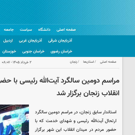
صفحه اصلی
دانشگاه
سیاست
جامعه
آذربایجان شرقی
آذربایجان غربی
اردبیل
خراسان رضوی
خراسان جنوبی
خوزستان
صفحه اصلی
استان‌ها
زنجان
۲ خرداد ۱۴۰۵ - ۰۸:۰۷
مراسم دومین سالگرد آیت‌الله رئیسی با حضو
انقلاب زنجان برگزار شد
استاندار سابق زنجان، در مراسم دومین سالگرد
ارتحال آیت‌الله رئیسی و شهدای خدمت که با
حضور مردم در میدان انقلاب این شهر برگزار