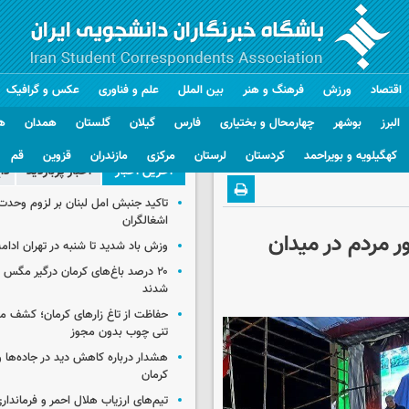
اقتصاد
ورزش
فرهنگ و هنر
بین الملل
علم و فناوری
عکس و گرافیک
البرز
بوشهر
چهارمحال و بختیاری
فارس
گیلان
گلستان
همدان
ه
کهگیلویه و بویراحمد
کردستان
لرستان
مرکزی
مازندران
قزوین
قم
آخرین اخبار
اخبار پربازدید
دا
تاکید جنبش امل لبنان بر لزوم وحدت 
اشغالگران
ر مردم در میدان
وزش باد شدید تا شنبه در تهران ادامه
۲۰ درصد باغ‌های کرمان درگیر مگس م
شدند
حفاظت از تاغ زارهای کرمان؛ کشف 
تنی چوب بدون مجوز
هشدار درباره کاهش دید در جاده‌ها 
کرمان
تیم‌های ارزیاب هلال احمر و فرماندار