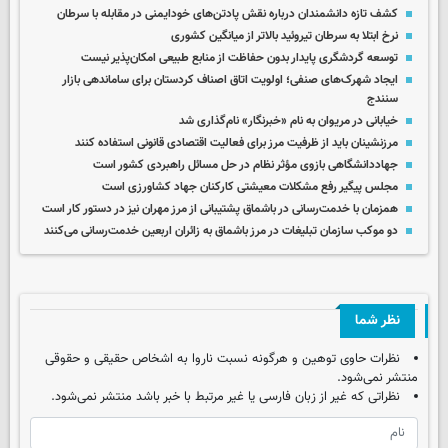
کشف تازه دانشمندان درباره نقش پادتن‌های خودایمنی در مقابله با سرطان
نرخ ابتلا به سرطان تیروئید بالاتر از میانگین کشوری
توسعه گردشگری پایدار بدون حفاظت از منابع طبیعی امکان‌پذیر نیست
ایجاد شهرک‌های صنفی؛ اولویت اتاق اصناف کردستان برای ساماندهی بازار
سنندج
خیابانی در مریوان به نام «خبرنگار» نام‌گذاری شد
مرزنشینان باید از ظرفیت مرز برای فعالیت اقتصادی قانونی استفاده کنند
جهاددانشگاهی بازوی مؤثر نظام در حل مسائل راهبردی کشور است
مجلس پیگیر رفع مشکلات معیشتی کارکنان جهاد کشاورزی است
همزمان با خدمت‌رسانی در باشماق پشتیبانی از مرز مهران ‌نیز در دستور کار است
دو موکب سازمان تبلیغات در مرز باشماق به زائران اربعین خدمت‌رسانی می‌کنند
نظر شما
نظرات حاوی توهین و هرگونه نسبت ناروا به اشخاص حقیقی و حقوقی
منتشر نمی‌شود.
نظراتی که غیر از زبان فارسی یا غیر مرتبط با خبر باشد منتشر نمی‌شود.