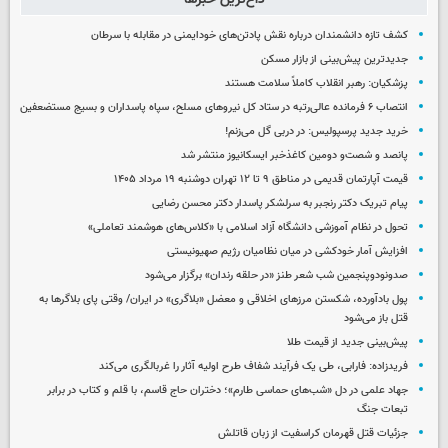
کشف تازه دانشمندان درباره نقش پادتن‌های خودایمنی در مقابله با سرطان
جدیدترین پیش‌بینی از بازار مسکن
پزشکیان: رهبر انقلاب کاملاً سلامت هستند
انتصاب ۶ فرمانده عالی‌رتبه در ستاد کل نیروهای مسلح، سپاه پاسداران و بسیج مستضعفین
خرید جدید پرسپولیس: در دربی گل می‌زنم!
پانصد و شصت‌و دومین کاغذخبر ایسکانیوز منتشر شد
قیمت آپارتمان قدیمی در مناطق ۹ تا ۱۲ تهران دوشنبه ۱۹ مرداد ۱۴۰۵
پیام تبریک دکتر رنجبر به سرلشکر پاسدار دکتر محسن رضایی
تحول در نظام آموزشی دانشگاه آزاد اسلامی با «کلاس‌های هوشمند تعاملی»
افزایش آمار خودکشی در میان نظامیان رژیم صهیونیستی
صدونودوپنجمین شب شعر طنز «در حلقه رندان» برگزار می‌شود
پول بادآورده، شکستن مرزهای اخلاقی و معضل «بلاگری» در ایران/ وقتی پای بلاگرها به
قتل باز می‌شود
پیش‌بینی جدید از قیمت طلا
فریدزاده: فارابی، طی یک فرآیند شفاف طرح اولیه آثار را غربالگری می‌کند
جهاد علمی در دل «شب‌های حماسی طارم»؛ دختران حاج قاسم، با قلم و کتاب در برابر
تبعات جنگ
جزئیات قتل قهرمان کراسفیت از زبان قاتلش