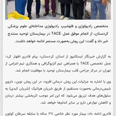
متخصص رادیولوژی و فلوشیپ رادیولوژی مداخله‌ای علوم پزشکی
کردستان، از انجام موفق عمل TACE در بیمارستان توحید سنندج
خبر داد و گفت: این روش به‌صورت مستمر ادامه خواهد داشت.
به گزارش خبرنگار ایسکانیوز از استان کردستان؛ پیام قادری اظهار کرد:
عمل تخصصی TACE با همراهی تیم آنژیوگرافی و همکاری تیم اعزامی از
تهران در مرکز جراحی قلب بیمارستان توحید با موفقیت انجام شد.
وی با اشاره به جزئیات این روش درمانی افزود: در این روش نوین، داروی
شیمی‌درمانی به‌صورت مستقیم از طریق شریان هپاتیک (شریان کبدی) به
سلول‌های هدف تزریق می‌شود که این امر موجب اثربخشی بیشتر درمان
و کاهش عوارض دارو بر سایر اندام‌ها خواهد شد.
قادری ادامه داد: بیمار مورد نظر خانمی ۳۸ ساله با سابقه سرطان کولون